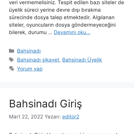
veri vermemelisiniz. Tespit edilen bazı siteler de
üyelik süreci yerine devre dışı bırakma
sürecinde dosya talep etmektedir. Algılanan
siteler, oyuncuların dosya göndermeyeceğini
bilerek, durumu …
Devamını oku…
Kategoriler
Bahsinadı
Etiketler
Bahsinadı şikayet
,
Bahsinadı Üyelik
Yorum yap
Bahsinadı Giriş
Mart 22, 2022
Yazarı:
editor2