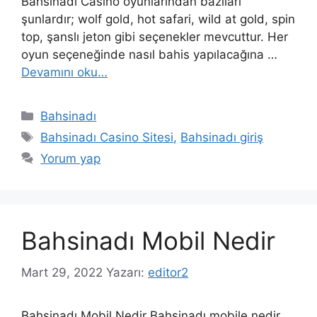
Bahsinadı Casino oyunlarından bazıları
şunlardır; wolf gold, hot safari, wild at gold, spin
top, şanslı jeton gibi seçenekler mevcuttur. Her
oyun seçeneğinde nasıl bahis yapılacağına …
Devamını oku…
Kategoriler
Bahsinadı
Etiketler
Bahsinadı Casino Sitesi
,
Bahsinadı giriş
Yorum yap
Bahsinadı Mobil Nedir
Mart 29, 2022
Yazarı:
editor2
Bahsinadı Mobil Nedir Bahsinadı mobile nedir