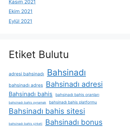
Kasım 2021
Ekim 2021
Eylül 2021
Etiket Bulutu
Bahsinadı
adresi bahsinadı
Bahsinadı adresi
bahsinadı adres
Bahsinadı bahis
bahsinadı bahis oranları
bahsinadı bahis platformu
bahsinadı bahis oynamak
Bahsinadı bahis sitesi
Bahsinadı bonus
bahsinadı bahis şirketi