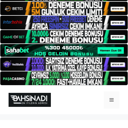
İçeriğe
atla
Menü