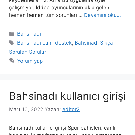
kaydetmelisiniz. Ama bu uygulama öyle
çalışmıyor. İddaa oyuncularının akla gelen
hemen hemen tüm sorunları …
Devamını oku…
Kategoriler
Bahsinadı
Etiketler
Bahsinadı canlı destek
,
Bahsinadı Sıkça
Sorulan Sorular
Yorum yap
Bahsinadı kullanıcı girişi
Mart 10, 2022
Yazarı:
editor2
Bahsinadı kullanıcı girişi Spor bahisleri, canlı