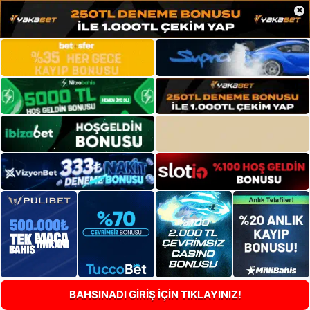
×
BAHSINADI GİRİŞ İÇİN TIKLAYINIZ!