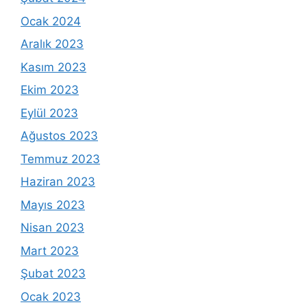
Ocak 2024
Aralık 2023
Kasım 2023
Ekim 2023
Eylül 2023
Ağustos 2023
Temmuz 2023
Haziran 2023
Mayıs 2023
Nisan 2023
Mart 2023
Şubat 2023
Ocak 2023