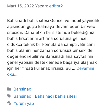
Mart 15, 2022
Yazarı:
editor2
Bahsinadı bahis sitesi Güncel ve mobil yayıncılık
açısından güçlü kalmaya devam eden bir web
sitesidir. Daha etkin bir sistemde beklediğiniz
bahis fırsatlarını artırma sorusuna gelince,
oldukça teknik bir komuta da sahiptir. Bir canlı
bahis alanını her zaman sorunsuz bir şekilde
değerlendirebilir ve Bahsinadı ana sayfasının
genel yapısını desteklemede başarıya ulaşmak
için her fırsatı kullanabilirsiniz. Bu …
Devamını
oku…
Kategoriler
Bahsinadı
Etiketler
Bahsinadı
,
Bahsinadı bahis sitesi
Yorum yap