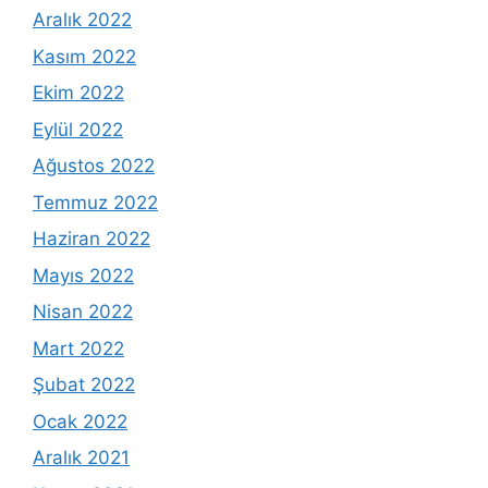
Aralık 2022
Kasım 2022
Ekim 2022
Eylül 2022
Ağustos 2022
Temmuz 2022
Haziran 2022
Mayıs 2022
Nisan 2022
Mart 2022
Şubat 2022
Ocak 2022
Aralık 2021