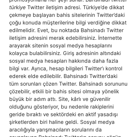
türkiye
Twitter iletişim adresi. Türkiye’de dikkat
çekmeye başlayan bahis sitelerinin Twitter’daki
çoğu konuda müşterilerine bilgi verdiğine dikkat
edilmelidir. Evet, bu noktada Bahsinadı Twitter
iletişim adresini merak edebilirsiniz. İnternette
arayarak sitenin sosyal medya hesaplarını
kolayca bulabilirsiniz. Giriş adresinin altındaki
sosyal medya hesapları hakkında daha fazla
bilgi var. Ayrıca, hesap bilgileri Twitter’ı kontrol
ederek elde edilebilir. Bahsinadı Twitter’daki
tüm sorunları çözen Twitter. Bahsinadı sorununu
çözebilir, etkili bir bahis sitesi olmaya yönelik
büyük bir adım attı. Site, kârlı ve güvenilir
olduğunu gösteriyor, bu nedenle rakiplerini
geride bıraktı ve sektördeki en aktif yasadışı
şirketlerden biri haline geldi. Sosyal medya
aracılığıyla yarışmacıların sorularını da