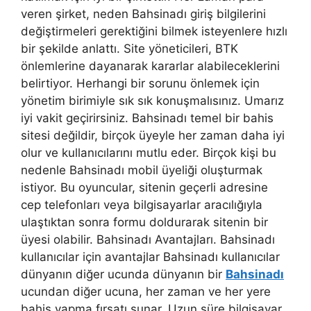
veren şirket, neden Bahsinadı giriş bilgilerini
değiştirmeleri gerektiğini bilmek isteyenlere hızlı
bir şekilde anlattı. Site yöneticileri, BTK
önlemlerine dayanarak kararlar alabileceklerini
belirtiyor. Herhangi bir sorunu önlemek için
yönetim birimiyle sık sık konuşmalısınız. Umarız
iyi vakit geçirirsiniz. Bahsinadı temel bir bahis
sitesi değildir, birçok üyeyle her zaman daha iyi
olur ve kullanıcılarını mutlu eder. Birçok kişi bu
nedenle Bahsinadı mobil üyeliği oluşturmak
istiyor. Bu oyuncular, sitenin geçerli adresine
cep telefonları veya bilgisayarlar aracılığıyla
ulaştıktan sonra formu doldurarak sitenin bir
üyesi olabilir. Bahsinadı Avantajları. Bahsinadı
kullanıcılar için avantajlar Bahsinadı kullanıcılar
dünyanın diğer ucunda dünyanın bir
Bahsinadı
ucundan diğer ucuna, her zaman ve her yere
bahis yapma fırsatı sunar. Uzun süre bilgisayar