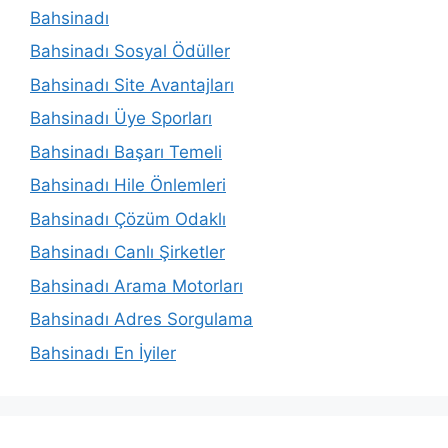
Bahsinadı
Bahsinadı Sosyal Ödüller
Bahsinadı Site Avantajları
Bahsinadı Üye Sporları
Bahsinadı Başarı Temeli
Bahsinadı Hile Önlemleri
Bahsinadı Çözüm Odaklı
Bahsinadı Canlı Şirketler
Bahsinadı Arama Motorları
Bahsinadı Adres Sorgulama
Bahsinadı En İyiler