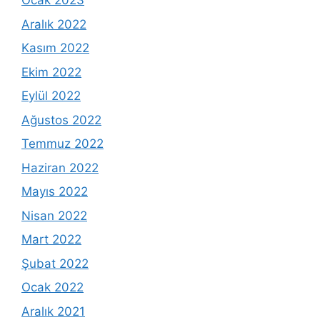
Ocak 2023
Aralık 2022
Kasım 2022
Ekim 2022
Eylül 2022
Ağustos 2022
Temmuz 2022
Haziran 2022
Mayıs 2022
Nisan 2022
Mart 2022
Şubat 2022
Ocak 2022
Aralık 2021