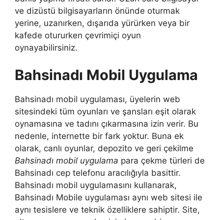
ve dizüstü bilgisayarların önünde oturmak
yerine, uzanırken, dışarıda yürürken veya bir
kafede otururken çevrimiçi oyun
oynayabilirsiniz.
Bahsinadı Mobil Uygulama
Bahsinadı mobil uygulaması, üyelerin web
sitesindeki tüm oyunları ve şansları eşit olarak
oynamasına ve tadını çıkarmasına izin verir. Bu
nedenle, internette bir fark yoktur. Buna ek
olarak, canlı oyunlar, depozito ve geri çekilme
Bahsinadı mobil uygulama
para çekme türleri de
Bahsinadı cep telefonu aracılığıyla basittir.
Bahsinadı mobil uygulamasını kullanarak,
Bahsinadı Mobile uygulaması aynı web sitesi ile
aynı tesislere ve teknik özelliklere sahiptir. Site,