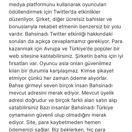
medya platformunu kullanarak oyuncuları
ödüllendirmek için Twitter’da etkinlikler
düzenliyor. Şirket, diğer ücretsiz bahisler ve
bonuslarıyla rekabet etmenin benzersiz bir yolu
vardır. Bahsinadı Twitter etkinliği hakkındaki
soruları da açıkça cevaplamamız gerekiyor. Para
kazanmak için Avrupa ve Türkiye’de popüler bir
web sitesine katılabilirsiniz. Şirketin bahis için iyi
fırsatları var. Oyuncu asla onları güvenilmez
kılan bir durumla karşılaşmaz. Kimse şikayet
etmiyor çünkü her zaman ödeme alıyorlar.
Bahse girmeyi seven birçok insan Bahsinadı
mevcut adresini merak ediyor. Mevcut üyelik
adresi doğrudur ve birçok farklı alan satın alıp
satabilirsiniz Bazı insanlar Bahsinadı Türkiye
oynamanın güvenli olup olmadığını merak
ediyor. Site, para kaybetmeden hemen
ödemenizi sağlar. Biz beklerken, hiç para