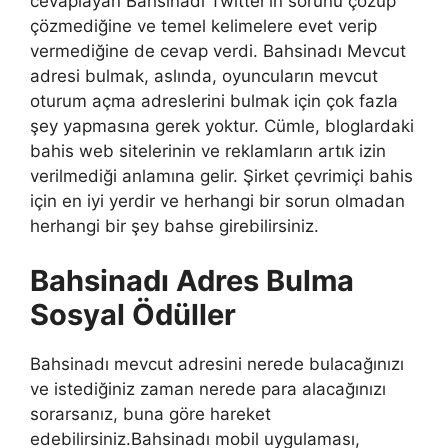
cevaplayan Bahsinadı Twitter’ın sorunu çözüp
çözmediğine ve temel kelimelere evet verip
vermediğine de cevap verdi. Bahsinadı Mevcut
adresi bulmak, aslında, oyuncuların mevcut
oturum açma adreslerini bulmak için çok fazla
şey yapmasına gerek yoktur. Cümle, bloglardaki
bahis web sitelerinin ve reklamların artık izin
verilmediği anlamına gelir. Şirket çevrimiçi bahis
için en iyi yerdir ve herhangi bir sorun olmadan
herhangi bir şey bahse girebilirsiniz.
Bahsinadı Adres Bulma
Sosyal Ödüller
Bahsinadı mevcut adresini nerede bulacağınızı
ve istediğiniz zaman nerede para alacağınızı
sorarsanız, buna göre hareket
edebilirsiniz.Bahsinadı mobil uygulaması,