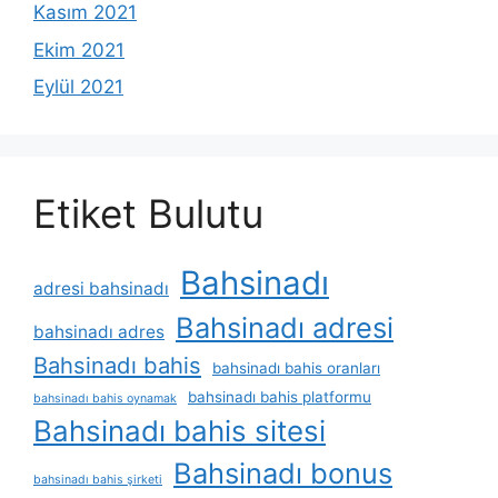
Kasım 2021
Ekim 2021
Eylül 2021
Etiket Bulutu
Bahsinadı
adresi bahsinadı
Bahsinadı adresi
bahsinadı adres
Bahsinadı bahis
bahsinadı bahis oranları
bahsinadı bahis platformu
bahsinadı bahis oynamak
Bahsinadı bahis sitesi
Bahsinadı bonus
bahsinadı bahis şirketi