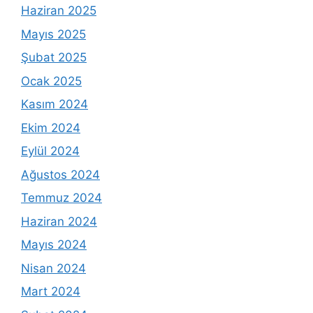
Haziran 2025
Mayıs 2025
Şubat 2025
Ocak 2025
Kasım 2024
Ekim 2024
Eylül 2024
Ağustos 2024
Temmuz 2024
Haziran 2024
Mayıs 2024
Nisan 2024
Mart 2024