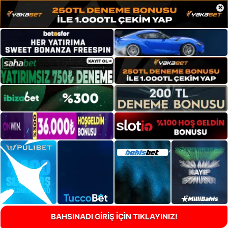
×
BAHSINADI GİRİŞ İÇİN TIKLAYINIZ!