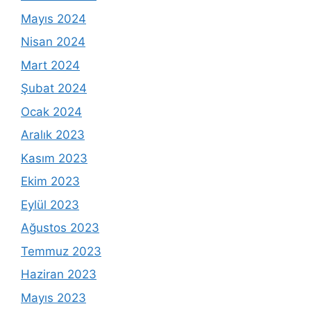
Mayıs 2024
Nisan 2024
Mart 2024
Şubat 2024
Ocak 2024
Aralık 2023
Kasım 2023
Ekim 2023
Eylül 2023
Ağustos 2023
Temmuz 2023
Haziran 2023
Mayıs 2023