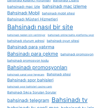
bahsinadı kullanıcı yorumları
Bahsinadı Lisans
bahsinadı maç izleme
bahsinadı maç izle
Bahsinadı Mobil
bahsinadı mobil sitesi
Bahsinadı Müşteri Hizmetleri
Bahsinadı nasıl bir site
bahsinadı neden i̇zin verilmiyor
bahsinadı online bahis platformu spor
bahsinadı oturum adresi
bahsinadı oyun sitesi
Bahsinadı para yatırma
Bahsinadı para çekme
bahsinadı promosyon
bahsinadı promosyon kodu
Bahsinadı promosyonları
Bahsinadı sitesi
bahsinadı sanal spor heyecanı
Bahsinadı spor bahisleri
bahsinadı spor bahisleri casino canlı
Bahsinadı Sıkça Sorulan Sorular
Bahsinadı tv
bahsinadı telegram
bahsinadı tv canli maç
bahsinadı tv izle