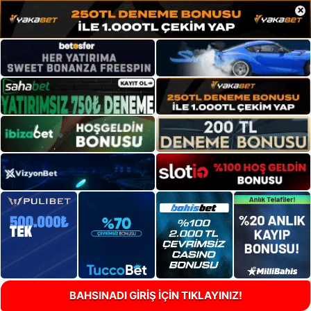
×
BAHSINADI GİRİŞ İÇİN TIKLAYINIZ!