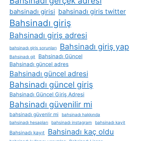
Bahsinadı gerçek adresi
bahsinadı girisi
bahsinadı giris twitter
Bahsinadı giriş
Bahsinadı giriş adresi
Bahsinadı giriş yap
bahsinadı giriş sorunları
Bahsinadı Güncel
Bahsinadı git
Bahsinadı güncel adres
Bahsinadı güncel adresi
Bahsinadı güncel giriş
Bahsinadı Güncel Giriş Adresi
Bahsinadı güvenilir mi
bahsinadı güvenlir mi
bahsinadı hakkında
bahsinadı hesapları
bahsinadı instagram
bahsinadı kayit
Bahsinadı kaç oldu
Bahsinadı kayıt