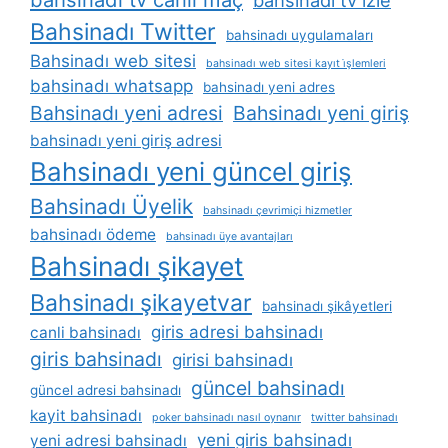
Bahsinadı Twitter
bahsinadı uygulamaları
Bahsinadı web sitesi
bahsinadı web sitesi kayıt i̇şlemleri
bahsinadı whatsapp
bahsinadı yeni adres
Bahsinadı yeni adresi
Bahsinadı yeni giriş
bahsinadı yeni giriş adresi
Bahsinadı yeni güncel giriş
Bahsinadı Üyelik
bahsinadı çevrimiçi hizmetler
bahsinadı ödeme
bahsinadı üye avantajları
Bahsinadı şikayet
Bahsinadı şikayetvar
bahsinadı şikâyetleri
giris adresi bahsinadı
canli bahsinadı
giris bahsinadı
girisi bahsinadı
güncel bahsinadı
güncel adresi bahsinadı
kayit bahsinadı
poker bahsinadı nasıl oynanır
twitter bahsinadı
yeni giris bahsinadı
yeni adresi bahsinadı