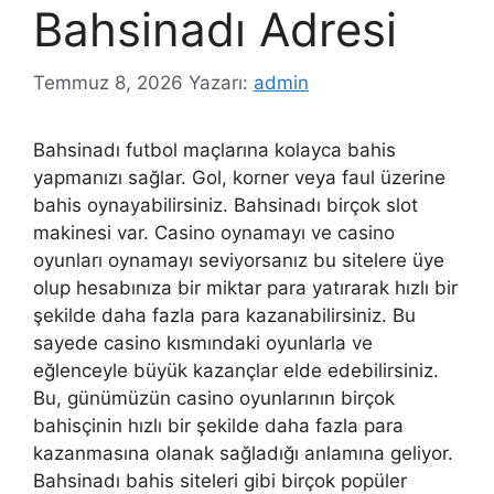
Bahsinadı Adresi
Temmuz 8, 2026
Yazarı:
admin
Bahsinadı futbol maçlarına kolayca bahis
yapmanızı sağlar. Gol, korner veya faul üzerine
bahis oynayabilirsiniz. Bahsinadı birçok slot
makinesi var. Casino oynamayı ve casino
oyunları oynamayı seviyorsanız bu sitelere üye
olup hesabınıza bir miktar para yatırarak hızlı bir
şekilde daha fazla para kazanabilirsiniz. Bu
sayede casino kısmındaki oyunlarla ve
eğlenceyle büyük kazançlar elde edebilirsiniz.
Bu, günümüzün casino oyunlarının birçok
bahisçinin hızlı bir şekilde daha fazla para
kazanmasına olanak sağladığı anlamına geliyor.
Bahsinadı bahis siteleri gibi birçok popüler