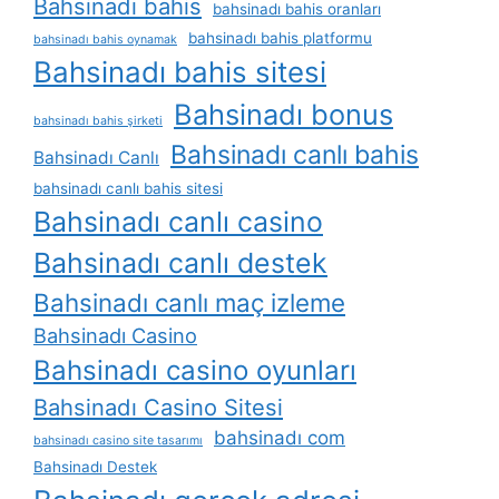
Bahsinadı bahis
bahsinadı bahis oranları
bahsinadı bahis platformu
bahsinadı bahis oynamak
Bahsinadı bahis sitesi
Bahsinadı bonus
bahsinadı bahis şirketi
Bahsinadı canlı bahis
Bahsinadı Canlı
bahsinadı canlı bahis sitesi
Bahsinadı canlı casino
Bahsinadı canlı destek
Bahsinadı canlı maç izleme
Bahsinadı Casino
Bahsinadı casino oyunları
Bahsinadı Casino Sitesi
bahsinadı com
bahsinadı casino site tasarımı
Bahsinadı Destek