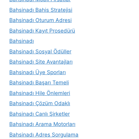
Bahsinadı Bahis Stratejisi
Bahsinadı Oturum Adresi
Bahsinadı Kayıt Prosedürü
Bahsinadı
Bahsinadı Sosyal Ödüller
Bahsinadı Site Avantajları
Bahsinadı Üye Sporları
Bahsinadı Başarı Temeli
Bahsinadı Hile Önlemleri
Bahsinadı Çözüm Odaklı
Bahsinadı Canlı Şirketler
Bahsinadı Arama Motorları
Bahsinadı Adres Sorgulama