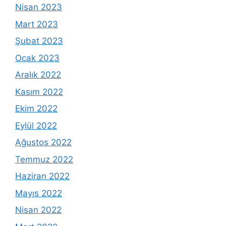
Nisan 2023
Mart 2023
Şubat 2023
Ocak 2023
Aralık 2022
Kasım 2022
Ekim 2022
Eylül 2022
Ağustos 2022
Temmuz 2022
Haziran 2022
Mayıs 2022
Nisan 2022