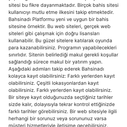
sitesi bu fikre dayanmaktadır. Birçok bahis sitesi
kullanıcıyı mutlu etme ilkesini takip etmektedir.
Bahsinadı Platformu yeni ve uygun bir bahis
sitesine örnektir. Bu web siteleri, gerçek web
siteleri gibi çalışmak için doğru lisansları
kullanabilir. Bu güzel sitelere katılarak oyunda
para kazanabilirsiniz. Programın yapabilecekleri
sınırlıdır. Sitenin belirlediği makul gerekli koşullar
sağlandığı sürece makul bir yatırım yapın.
Aşağıdaki adımları takip ederek Bahsinadı
kolayca kayıt olabilirsiniz: Farklı yerlerden kayıt
olabilirsiniz. Çeşitli lokasyonlardan kayıt
olabilirsiniz. Farklı yerlerden kayıt olabilirsiniz.
Bir siteye kayıt olduğunuzda seçtiğiniz tarihler
sizde kalır, dolayısıyla tekrar kontrol ettiğinizde
farklı tarihler görebilirsiniz. Bir web sitesiyle ilgili
herhangi bir sorunuz veya sorununuz varsa
müşteri hizmetleriyle iletişime geçebilirsiniz.