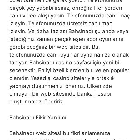
ücret ödemenize gerek yoktur. Telefonunuzla
birçok şey yapabilirsiniz, örneğin: Her yerden
canlı video akışı yapın. Telefonunuzda canlı maç
izleyin. Telefonunuzda ücretsiz canlı maç
izleyin. Ve daha fazlası Bahsinadı şu anda veya
istediğiniz zaman gerçekleşen spor oyunlarını
görebileceğiniz bir web sitesidir. Bu,
telefonunuzda canlı oyunlar oynamanıza olanak
tanıyan Bahsinadı casino sayfası için yeni bir
seçenektir. En iyi özelliklerden biri ve en popüler
olanıdır. Yasadışı casino siteleriyle ortaklık
yapmayı düşünmenizi öneririz. Ülkenizde
olmayan bir web sitesinde banka hesabı
oluşturmanızı öneririz.
Bahsinadı Fikir Yardımı
Bahsinadı web sitesi bu fikri anlamanıza