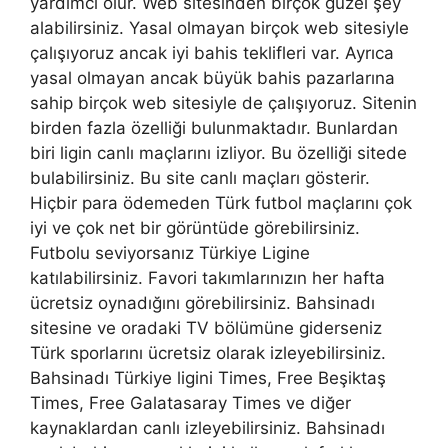
yardımcı olur. Web sitesinden birçok güzel şey
alabilirsiniz. Yasal olmayan birçok web sitesiyle
çalışıyoruz ancak iyi bahis teklifleri var. Ayrıca
yasal olmayan ancak büyük bahis pazarlarına
sahip birçok web sitesiyle de çalışıyoruz. Sitenin
birden fazla özelliği bulunmaktadır. Bunlardan
biri ligin canlı maçlarını izliyor. Bu özelliği sitede
bulabilirsiniz. Bu site canlı maçları gösterir.
Hiçbir para ödemeden Türk futbol maçlarını çok
iyi ve çok net bir görüntüde görebilirsiniz.
Futbolu seviyorsanız Türkiye Ligine
katılabilirsiniz. Favori takımlarınızın her hafta
ücretsiz oynadığını görebilirsiniz. Bahsinadı
sitesine ve oradaki TV bölümüne giderseniz
Türk sporlarını ücretsiz olarak izleyebilirsiniz.
Bahsinadı Türkiye ligini Times, Free Beşiktaş
Times, Free Galatasaray Times ve diğer
kaynaklardan canlı izleyebilirsiniz. Bahsinadı