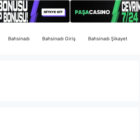
Bahsinadı
Bahsinadı Giriş
Bahsinadı Şikayet