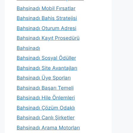
Bahsinadı Mobil Fırsatlar
Bahsinadı Bahis Stratejisi
Bahsinadı Oturum Adresi
Bahsinadı Kayıt Prosedürü
Bahsinadı
Bahsinadı Sosyal Ödüller
Bahsinadı Site Avantajları
Bahsinadı Üye Sporları
Bahsinadı Başarı Temeli
Bahsinadı Hile Önlemleri
Bahsinadı Çözüm Odaklı
Bahsinadı Canlı Şirketler
Bahsinadı Arama Motorları