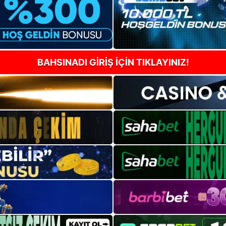
BAHSINADI GİRİŞ İÇİN TIKLAYINIZ!