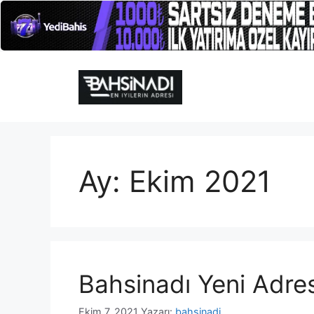
İçeriğe
atla
Ay:
Ekim 2021
Bahsinadı Yeni Adres
Ekim 7, 2021
Yazarı:
bahsinadi