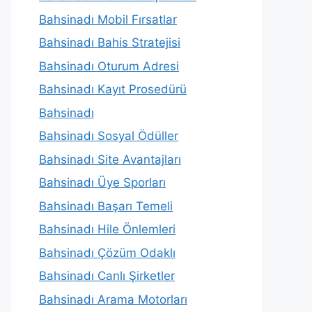
Bahsinadı Mobil Fırsatlar
Bahsinadı Bahis Stratejisi
Bahsinadı Oturum Adresi
Bahsinadı Kayıt Prosedürü
Bahsinadı
Bahsinadı Sosyal Ödüller
Bahsinadı Site Avantajları
Bahsinadı Üye Sporları
Bahsinadı Başarı Temeli
Bahsinadı Hile Önlemleri
Bahsinadı Çözüm Odaklı
Bahsinadı Canlı Şirketler
Bahsinadı Arama Motorları