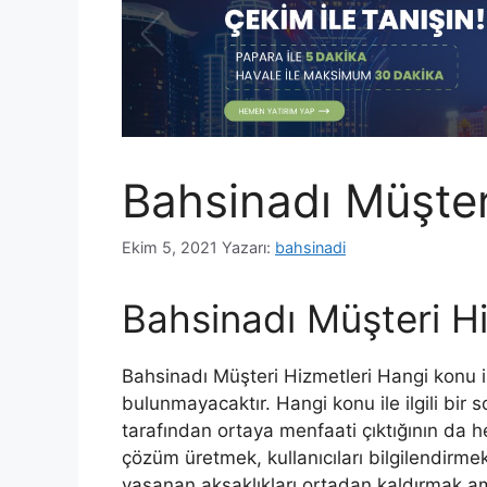
Bahsinadı Müşter
Ekim 5, 2021
Yazarı:
bahsinadi
Bahsinadı Müşteri Hi
Bahsinadı Müşteri Hizmetleri Hangi konu il
bulunmayacaktır. Hangi konu ile ilgili bir
tarafından ortaya menfaati çıktığının da
çözüm üretmek, kullanıcıları bilgilendirmek,
yaşanan aksaklıkları ortadan kaldırmak am