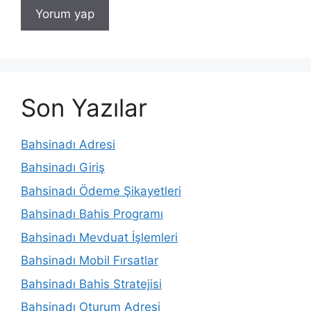
Son Yazılar
Bahsinadı Adresi
Bahsinadı Giriş
Bahsinadı Ödeme Şikayetleri
Bahsinadı Bahis Programı
Bahsinadı Mevduat İşlemleri
Bahsinadı Mobil Fırsatlar
Bahsinadı Bahis Stratejisi
Bahsinadı Oturum Adresi