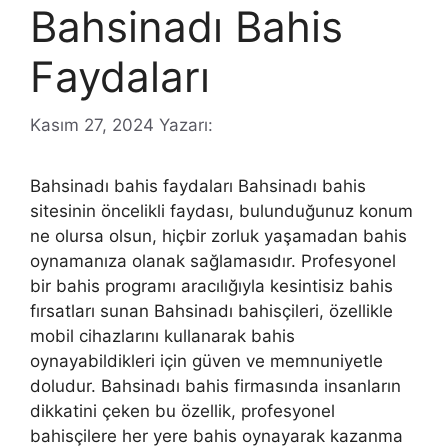
Bahsinadı Bahis
Faydaları
Kasım 27, 2024
Yazarı:
Bahsinadı bahis faydaları Bahsinadı bahis
sitesinin öncelikli faydası, bulunduğunuz konum
ne olursa olsun, hiçbir zorluk yaşamadan bahis
oynamanıza olanak sağlamasıdır. Profesyonel
bir bahis programı aracılığıyla kesintisiz bahis
fırsatları sunan Bahsinadı bahisçileri, özellikle
mobil cihazlarını kullanarak bahis
oynayabildikleri için güven ve memnuniyetle
doludur. Bahsinadı bahis firmasında insanların
dikkatini çeken bu özellik, profesyonel
bahisçilere her yere bahis oynayarak kazanma