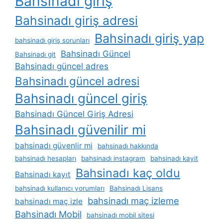
Bahsinadı giriş
Bahsinadı giriş adresi
Bahsinadı giriş yap
bahsinadı giriş sorunları
Bahsinadı Güncel
Bahsinadı git
Bahsinadı güncel adres
Bahsinadı güncel adresi
Bahsinadı güncel giriş
Bahsinadı Güncel Giriş Adresi
Bahsinadı güvenilir mi
bahsinadı güvenlir mi
bahsinadı hakkında
bahsinadı hesapları
bahsinadı instagram
bahsinadı kayit
Bahsinadı kaç oldu
Bahsinadı kayıt
bahsinadı kullanıcı yorumları
Bahsinadı Lisans
bahsinadı maç izleme
bahsinadı maç izle
Bahsinadı Mobil
bahsinadı mobil sitesi