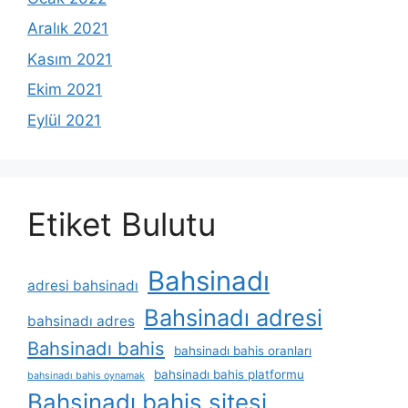
Aralık 2021
Kasım 2021
Ekim 2021
Eylül 2021
Etiket Bulutu
Bahsinadı
adresi bahsinadı
Bahsinadı adresi
bahsinadı adres
Bahsinadı bahis
bahsinadı bahis oranları
bahsinadı bahis platformu
bahsinadı bahis oynamak
Bahsinadı bahis sitesi