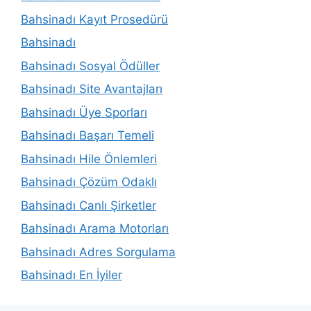
Bahsinadı Kayıt Prosedürü
Bahsinadı
Bahsinadı Sosyal Ödüller
Bahsinadı Site Avantajları
Bahsinadı Üye Sporları
Bahsinadı Başarı Temeli
Bahsinadı Hile Önlemleri
Bahsinadı Çözüm Odaklı
Bahsinadı Canlı Şirketler
Bahsinadı Arama Motorları
Bahsinadı Adres Sorgulama
Bahsinadı En İyiler