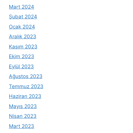
Mart 2024
Şubat 2024
Ocak 2024
Aralık 2023
Kasım 2023
Ekim 2023
Eylül 2023
Ağustos 2023
Temmuz 2023
Haziran 2023
Mayıs 2023
Nisan 2023
Mart 2023