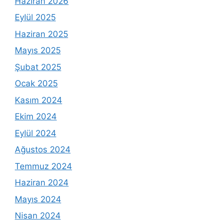
Haziran 2026
Eylül 2025
Haziran 2025
Mayıs 2025
Şubat 2025
Ocak 2025
Kasım 2024
Ekim 2024
Eylül 2024
Ağustos 2024
Temmuz 2024
Haziran 2024
Mayıs 2024
Nisan 2024