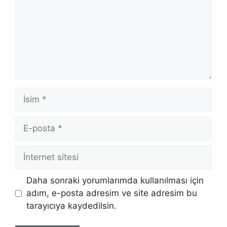
İsim
E-
posta
İnternet
sitesi
Daha sonraki yorumlarımda kullanılması için
adım, e-posta adresim ve site adresim bu
tarayıcıya kaydedilsin.