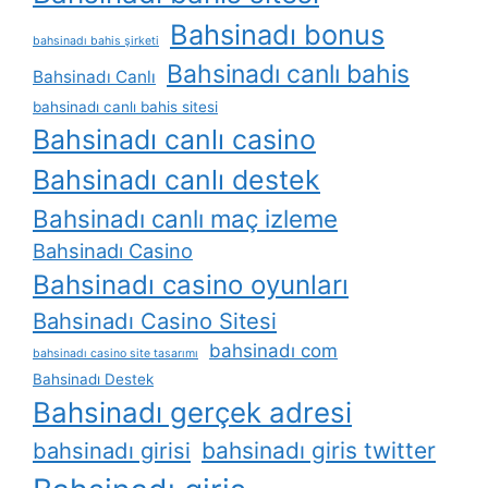
Bahsinadı bonus
bahsinadı bahis şirketi
Bahsinadı canlı bahis
Bahsinadı Canlı
bahsinadı canlı bahis sitesi
Bahsinadı canlı casino
Bahsinadı canlı destek
Bahsinadı canlı maç izleme
Bahsinadı Casino
Bahsinadı casino oyunları
Bahsinadı Casino Sitesi
bahsinadı com
bahsinadı casino site tasarımı
Bahsinadı Destek
Bahsinadı gerçek adresi
bahsinadı girisi
bahsinadı giris twitter