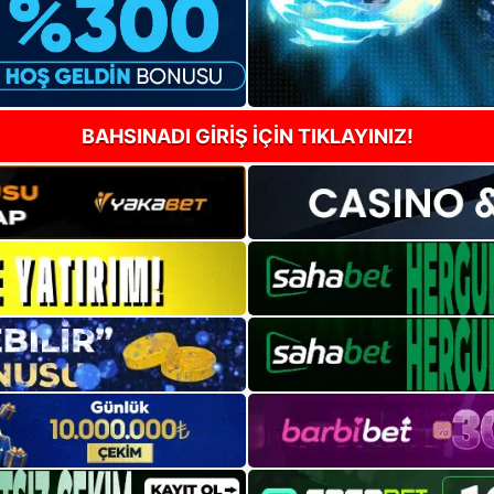
BAHSINADI GİRİŞ İÇİN TIKLAYINIZ!