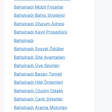
Bahsinadı Mobil Fırsatlar
Bahsinadı Bahis Stratejisi
Bahsinadı Oturum Adresi
Bahsinadı Kayıt Prosedürü
Bahsinadı
Bahsinadı Sosyal Ödüller
Bahsinadı Site Avantajları
Bahsinadı Üye Sporları
Bahsinadı Başarı Temeli
Bahsinadı Hile Önlemleri
Bahsinadı Çözüm Odaklı
Bahsinadı Canlı Şirketler
Bahsinadı Arama Motorları