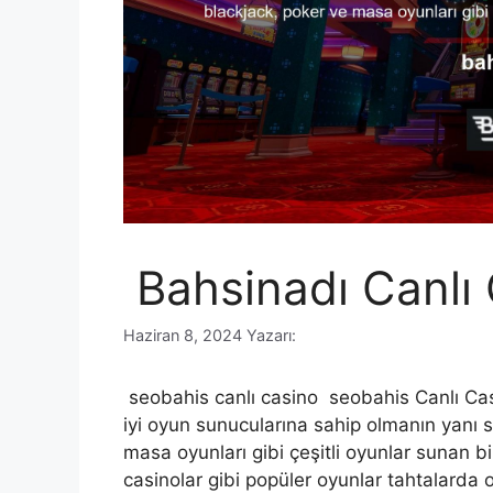
Bahsinadı Canlı
Haziran 8, 2024
Yazarı:
seobahis canlı casino seobahis Canlı Cas
iyi oyun sunucularına sahip olmanın yanı sı
masa oyunları gibi çeşitli oyunlar sunan bi
casinolar gibi popüler oyunlar tahtalarda o