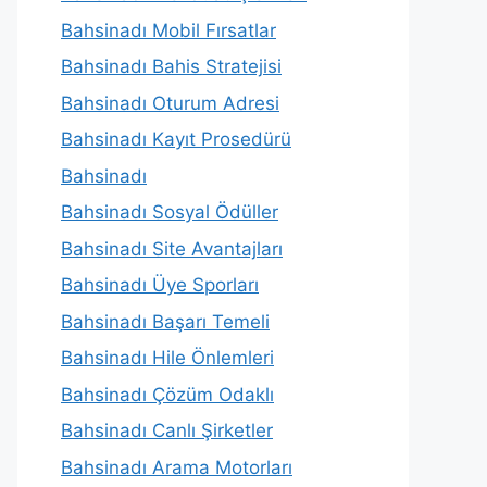
Bahsinadı Mobil Fırsatlar
Bahsinadı Bahis Stratejisi
Bahsinadı Oturum Adresi
Bahsinadı Kayıt Prosedürü
Bahsinadı
Bahsinadı Sosyal Ödüller
Bahsinadı Site Avantajları
Bahsinadı Üye Sporları
Bahsinadı Başarı Temeli
Bahsinadı Hile Önlemleri
Bahsinadı Çözüm Odaklı
Bahsinadı Canlı Şirketler
Bahsinadı Arama Motorları