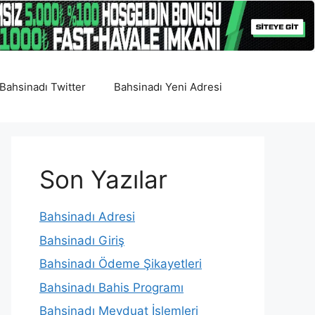
Bahsinadı Twitter
Bahsinadı Yeni Adresi
Son Yazılar
Bahsinadı Adresi
Bahsinadı Giriş
Bahsinadı Ödeme Şikayetleri
Bahsinadı Bahis Programı
Bahsinadı Mevduat İşlemleri