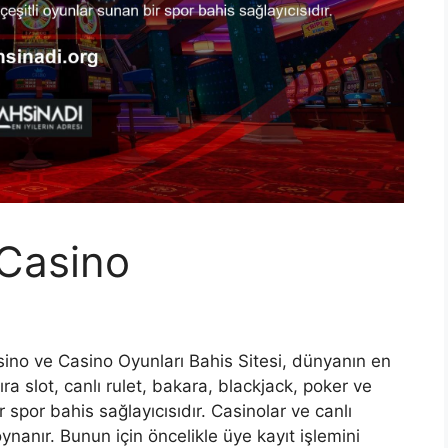
 Casino
ino ve Casino Oyunları Bahis Sitesi, dünyanın en
ra slot, canlı rulet, bakara, blackjack, poker ve
r spor bahis sağlayıcısıdır. Casinolar ve canlı
ynanır. Bunun için öncelikle üye kayıt işlemini