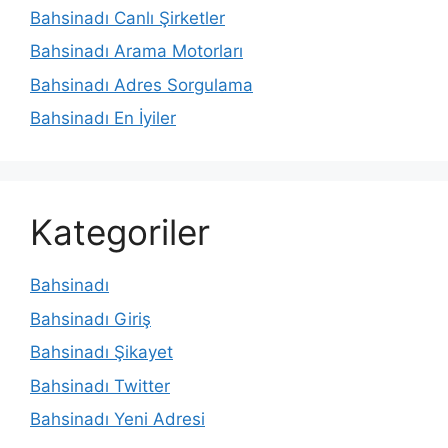
Bahsinadı Canlı Şirketler
Bahsinadı Arama Motorları
Bahsinadı Adres Sorgulama
Bahsinadı En İyiler
Kategoriler
Bahsinadı
Bahsinadı Giriş
Bahsinadı Şikayet
Bahsinadı Twitter
Bahsinadı Yeni Adresi