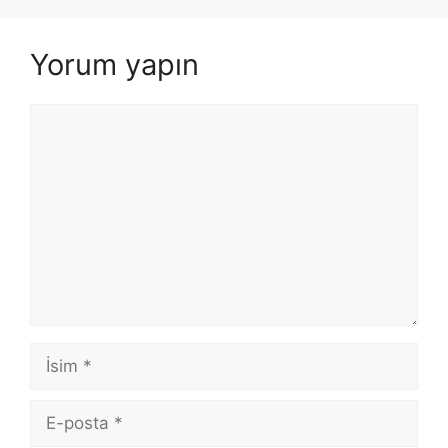
Yorum yapın
Yorum
İsim
E-
posta