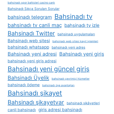
bahsinadı spor bahisleri casino canlı
Bahsinadı Sıkça Sorulan Sorular
Bahsinadı tv
bahsinadı telegram
bahsinadı tv canli maç
bahsinadı tv izle
Bahsinadı Twitter
bahsinadı uygulamaları
Bahsinadı web sitesi
bahsinadı web sitesi kayıt i̇şlemleri
bahsinadı whatsapp
bahsinadı yeni adres
Bahsinadı yeni adresi
Bahsinadı yeni giriş
bahsinadı yeni giriş adresi
Bahsinadı yeni güncel giriş
Bahsinadı Üyelik
bahsinadı çevrimiçi hizmetler
bahsinadı ödeme
bahsinadı üye avantajları
Bahsinadı şikayet
Bahsinadı şikayetvar
bahsinadı şikâyetleri
giris adresi bahsinadı
canli bahsinadı