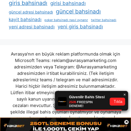
giris bahsinadı
girisi bahsinadı
güncel bahsinadı
güncel adresi bahsinadı
kayit bahsinadı
poker bahsinadı nasıl oynanır
twitter bahsinadı
yeni giris bahsinadı
yeni adresi bahsinadı
Avrasya'nın en büyük reklam platformunda olmak için
Microsoft Teams:
reklam@avrasyamarketing.com
adresimizden veya Telegram: @Avrasyamarketing
adresimizden irtibat kurabilirsiniz. (Tek iletişim
adreslerimiz teams / telegram ve mail adresimizdir.
Harici hiçbir iletişim adresimiz bulunmamaktadır.
Lütfen itibar etmeyiniz.) Türkiye yasalarına göre 7258
sayılı kanun uyarınca yasa dışı bahis oynamanın
cezaları mevcuttur. Şu an bulunduğunuz site hiç bir
şekilde illegal bahis oyunları oynatmıyor ve oynamaya
aracı olmuyordur.
casinra
|
cashanem
|
bettogg
|
×
bovbet
|
prensbet
|
rubibahis
|
bettıkla
|
casinomilyon