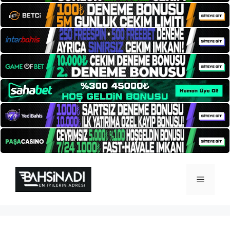
İçeriğe
atla
Menü