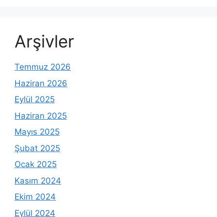
Arşivler
Temmuz 2026
Haziran 2026
Eylül 2025
Haziran 2025
Mayıs 2025
Şubat 2025
Ocak 2025
Kasım 2024
Ekim 2024
Eylül 2024