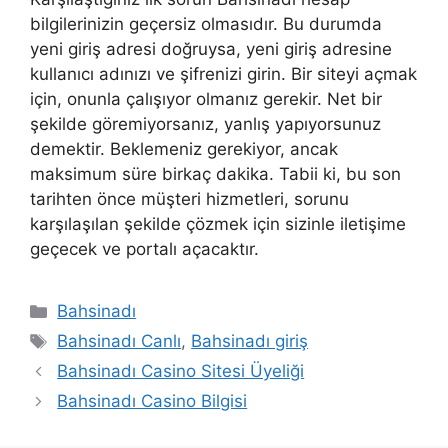
bilgilerinizin geçersiz olmasıdır. Bu durumda
yeni giriş adresi doğruysa, yeni giriş adresine
kullanıcı adınızı ve şifrenizi girin. Bir siteyi açmak
için, onunla çalışıyor olmanız gerekir. Net bir
şekilde göremiyorsanız, yanlış yapıyorsunuz
demektir. Beklemeniz gerekiyor, ancak
maksimum süre birkaç dakika. Tabii ki, bu son
tarihten önce müşteri hizmetleri, sorunu
karşılaşılan şekilde çözmek için sizinle iletişime
geçecek ve portalı açacaktır.
Kategoriler
Bahsinadı
Etiketler
Bahsinadı Canlı
,
Bahsinadı giriş
Bahsinadı Casino Sitesi Üyeliği
Bahsinadı Casino Bilgisi