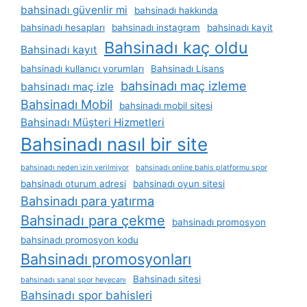
bahsinadı güvenlir mi
bahsinadı hakkında
bahsinadı hesapları
bahsinadı instagram
bahsinadı kayit
Bahsinadı kaç oldu
Bahsinadı kayıt
bahsinadı kullanıcı yorumları
Bahsinadı Lisans
bahsinadı maç izleme
bahsinadı maç izle
Bahsinadı Mobil
bahsinadı mobil sitesi
Bahsinadı Müşteri Hizmetleri
Bahsinadı nasıl bir site
bahsinadı neden i̇zin verilmiyor
bahsinadı online bahis platformu spor
bahsinadı oturum adresi
bahsinadı oyun sitesi
Bahsinadı para yatırma
Bahsinadı para çekme
bahsinadı promosyon
bahsinadı promosyon kodu
Bahsinadı promosyonları
Bahsinadı sitesi
bahsinadı sanal spor heyecanı
Bahsinadı spor bahisleri