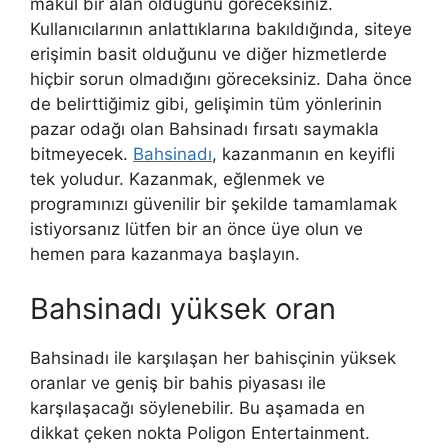
makul bir alan olduğunu göreceksiniz.
Kullanıcılarının anlattıklarına bakıldığında, siteye
erişimin basit olduğunu ve diğer hizmetlerde
hiçbir sorun olmadığını göreceksiniz. Daha önce
de belirttiğimiz gibi, gelişimin tüm yönlerinin
pazar odağı olan Bahsinadı fırsatı saymakla
bitmeyecek.
Bahsinadı
, kazanmanın en keyifli
tek yoludur. Kazanmak, eğlenmek ve
programınızı güvenilir bir şekilde tamamlamak
istiyorsanız lütfen bir an önce üye olun ve
hemen para kazanmaya başlayın.
Bahsinadı yüksek oran
Bahsinadı ile karşılaşan her bahisçinin yüksek
oranlar ve geniş bir bahis piyasası ile
karşılaşacağı söylenebilir. Bu aşamada en
dikkat çeken nokta Poligon Entertainment.