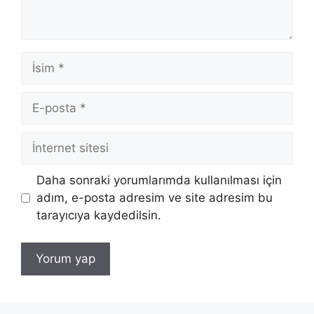
İsim
E-
posta
İnternet
sitesi
Daha sonraki yorumlarımda kullanılması için
adım, e-posta adresim ve site adresim bu
tarayıcıya kaydedilsin.