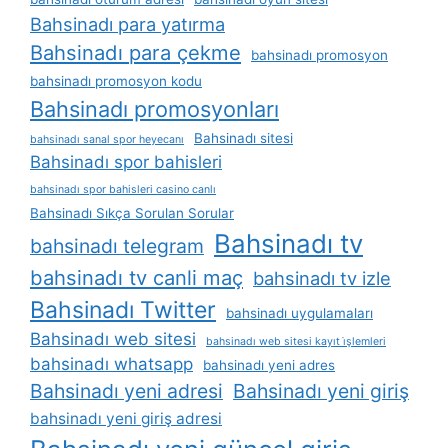
Bahsinadı para yatırma
Bahsinadı para çekme
bahsinadı promosyon
bahsinadı promosyon kodu
Bahsinadı promosyonları
Bahsinadı sitesi
bahsinadı sanal spor heyecanı
Bahsinadı spor bahisleri
bahsinadı spor bahisleri casino canlı
Bahsinadı Sıkça Sorulan Sorular
Bahsinadı tv
bahsinadı telegram
bahsinadı tv canli maç
bahsinadı tv izle
Bahsinadı Twitter
bahsinadı uygulamaları
Bahsinadı web sitesi
bahsinadı web sitesi kayıt i̇şlemleri
bahsinadı whatsapp
bahsinadı yeni adres
Bahsinadı yeni adresi
Bahsinadı yeni giriş
bahsinadı yeni giriş adresi