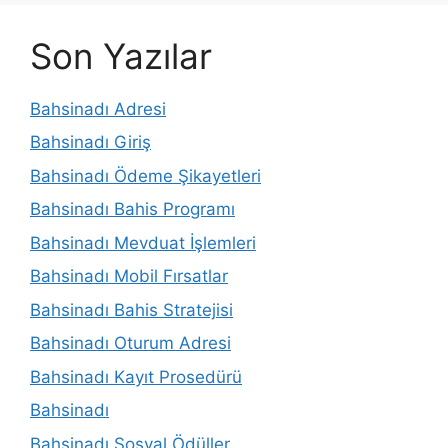
Son Yazılar
Bahsinadı Adresi
Bahsinadı Giriş
Bahsinadı Ödeme Şikayetleri
Bahsinadı Bahis Programı
Bahsinadı Mevduat İşlemleri
Bahsinadı Mobil Fırsatlar
Bahsinadı Bahis Stratejisi
Bahsinadı Oturum Adresi
Bahsinadı Kayıt Prosedürü
Bahsinadı
Bahsinadı Sosyal Ödüller