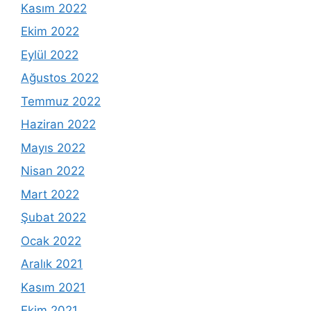
Kasım 2022
Ekim 2022
Eylül 2022
Ağustos 2022
Temmuz 2022
Haziran 2022
Mayıs 2022
Nisan 2022
Mart 2022
Şubat 2022
Ocak 2022
Aralık 2021
Kasım 2021
Ekim 2021