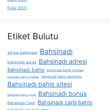
Eylül 2021
Etiket Bulutu
Bahsinadı
adresi bahsinadı
Bahsinadı adresi
bahsinadı adres
Bahsinadı bahis
bahsinadı bahis oranları
bahsinadı bahis platformu
bahsinadı bahis oynamak
Bahsinadı bahis sitesi
Bahsinadı bonus
bahsinadı bahis şirketi
Bahsinadı canlı bahis
Bahsinadı Canlı
bahsinadı canlı bahis sitesi