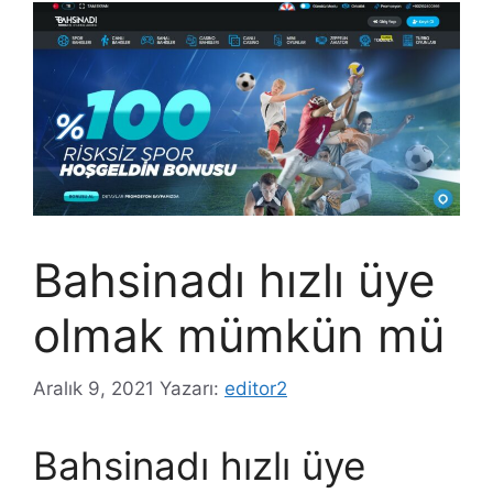
Bahsinadı hızlı üye
olmak mümkün mü
Aralık 9, 2021
Yazarı:
editor2
Bahsinadı hızlı üye