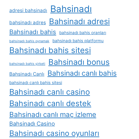
Bahsinadı
adresi bahsinadı
Bahsinadı adresi
bahsinadı adres
Bahsinadı bahis
bahsinadı bahis oranları
bahsinadı bahis platformu
bahsinadı bahis oynamak
Bahsinadı bahis sitesi
Bahsinadı bonus
bahsinadı bahis şirketi
Bahsinadı canlı bahis
Bahsinadı Canlı
bahsinadı canlı bahis sitesi
Bahsinadı canlı casino
Bahsinadı canlı destek
Bahsinadı canlı maç izleme
Bahsinadı Casino
Bahsinadı casino oyunları