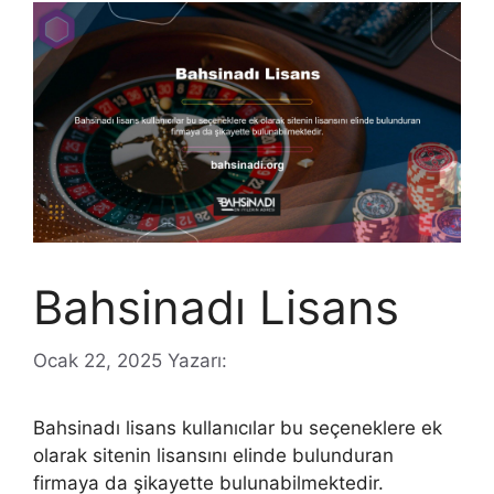
Bahsinadı Lisans
Ocak 22, 2025
Yazarı:
Bahsinadı lisans kullanıcılar bu seçeneklere ek
olarak sitenin lisansını elinde bulunduran
firmaya da şikayette bulunabilmektedir.