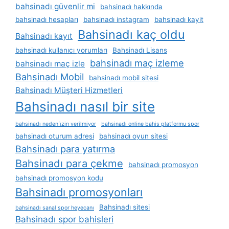
bahsinadı güvenlir mi
bahsinadı hakkında
bahsinadı hesapları
bahsinadı instagram
bahsinadı kayit
Bahsinadı kaç oldu
Bahsinadı kayıt
bahsinadı kullanıcı yorumları
Bahsinadı Lisans
bahsinadı maç izleme
bahsinadı maç izle
Bahsinadı Mobil
bahsinadı mobil sitesi
Bahsinadı Müşteri Hizmetleri
Bahsinadı nasıl bir site
bahsinadı neden i̇zin verilmiyor
bahsinadı online bahis platformu spor
bahsinadı oturum adresi
bahsinadı oyun sitesi
Bahsinadı para yatırma
Bahsinadı para çekme
bahsinadı promosyon
bahsinadı promosyon kodu
Bahsinadı promosyonları
Bahsinadı sitesi
bahsinadı sanal spor heyecanı
Bahsinadı spor bahisleri