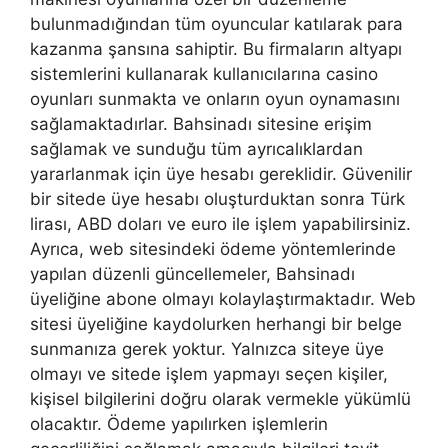
bulunmadığından tüm oyuncular katılarak para
kazanma şansına sahiptir. Bu firmaların altyapı
sistemlerini kullanarak kullanıcılarına casino
oyunları sunmakta ve onların oyun oynamasını
sağlamaktadırlar. Bahsinadı sitesine erişim
sağlamak ve sunduğu tüm ayrıcalıklardan
yararlanmak için üye hesabı gereklidir. Güvenilir
bir sitede üye hesabı oluşturduktan sonra Türk
lirası, ABD doları ve euro ile işlem yapabilirsiniz.
Ayrıca, web sitesindeki ödeme yöntemlerinde
yapılan düzenli güncellemeler, Bahsinadı
üyeliğine abone olmayı kolaylaştırmaktadır. Web
sitesi üyeliğine kaydolurken herhangi bir belge
sunmanıza gerek yoktur. Yalnızca siteye üye
olmayı ve sitede işlem yapmayı seçen kişiler,
kişisel bilgilerini doğru olarak vermekle yükümlü
olacaktır. Ödeme yapılırken işlemlerin