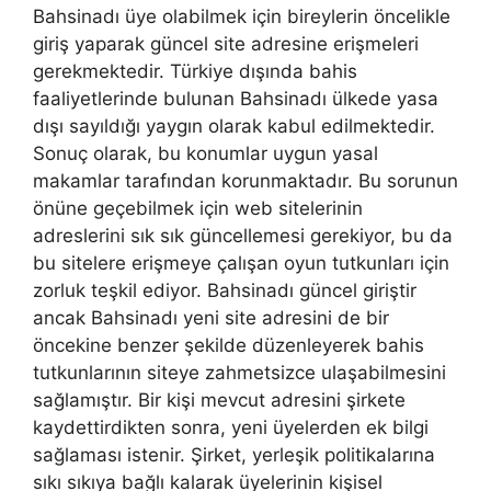
Bahsinadı üye olabilmek için bireylerin öncelikle
giriş yaparak güncel site adresine erişmeleri
gerekmektedir. Türkiye dışında bahis
faaliyetlerinde bulunan Bahsinadı ülkede yasa
dışı sayıldığı yaygın olarak kabul edilmektedir.
Sonuç olarak, bu konumlar uygun yasal
makamlar tarafından korunmaktadır. Bu sorunun
önüne geçebilmek için web sitelerinin
adreslerini sık sık güncellemesi gerekiyor, bu da
bu sitelere erişmeye çalışan oyun tutkunları için
zorluk teşkil ediyor. Bahsinadı güncel giriştir
ancak Bahsinadı yeni site adresini de bir
öncekine benzer şekilde düzenleyerek bahis
tutkunlarının siteye zahmetsizce ulaşabilmesini
sağlamıştır. Bir kişi mevcut adresini şirkete
kaydettirdikten sonra, yeni üyelerden ek bilgi
sağlaması istenir. Şirket, yerleşik politikalarına
sıkı sıkıya bağlı kalarak üyelerinin kişisel