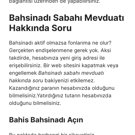
bağlantısı üzerinden de yapabilirsiniz.
Bahsinadı Sabahı Mevduatı
Hakkında Soru
Bahsinadı aktif olmazsa fonlarıma ne olur?
Gerçekten endişelenmene gerek yok. Aksi
takdirde, hesabınıza yeni giriş adresi ile
erişebilirsiniz. Bir web sitesini kapatmak veya
engellemek
Bahsinadı sabahı mevduatı
hakkında soru
bakiyenizi etkilemez.
Kazandığınız paranın hesabınızda olduğunu
bilmelisiniz.Yatırdığınız tutarın hesabınızda
olduğunu bilmelisiniz.
Bahis Bahsinadı Açın