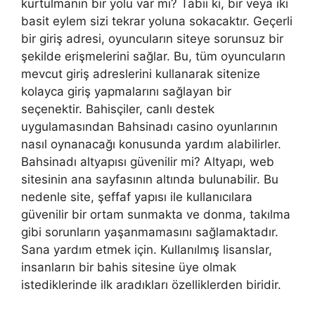
kurtulmanın bir yolu var mı? Tabii ki, bir veya iki
basit eylem sizi tekrar yoluna sokacaktır. Geçerli
bir giriş adresi, oyuncuların siteye sorunsuz bir
şekilde erişmelerini sağlar. Bu, tüm oyuncuların
mevcut giriş adreslerini kullanarak sitenize
kolayca giriş yapmalarını sağlayan bir
seçenektir. Bahisçiler, canlı destek
uygulamasından Bahsinadı casino oyunlarının
nasıl oynanacağı konusunda yardım alabilirler.
Bahsinadı altyapısı güvenilir mi? Altyapı, web
sitesinin ana sayfasının altında bulunabilir. Bu
nedenle site, şeffaf yapısı ile kullanıcılara
güvenilir bir ortam sunmakta ve donma, takılma
gibi sorunların yaşanmamasını sağlamaktadır.
Sana yardım etmek için. Kullanılmış lisanslar,
insanların bir bahis sitesine üye olmak
istediklerinde ilk aradıkları özelliklerden biridir.