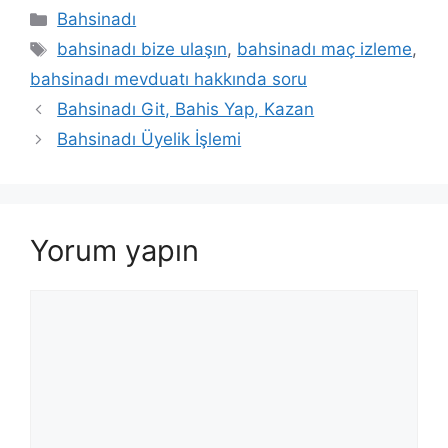
Kategoriler
Bahsinadı
Etiketler
bahsinadı bize ulaşın
,
bahsinadı maç izleme
,
bahsinadı mevduatı hakkında soru
Bahsinadı Git, Bahis Yap, Kazan
Bahsinadı Üyelik İşlemi
Yorum yapın
Yorum