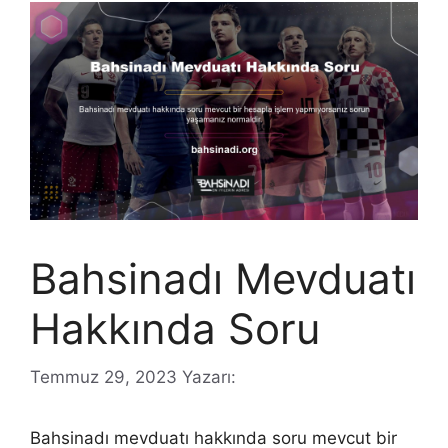
Bahsinadı Mevduatı
Hakkında Soru
Temmuz 29, 2023
Yazarı:
Bahsinadı mevduatı hakkında soru mevcut bir