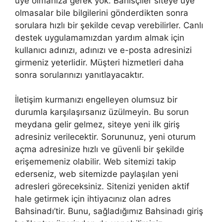
üye olmanıza gerek yok. Bahisçiler siteye üye
olmasalar bile bilgilerini gönderdikten sonra
sorulara hızlı bir şekilde cevap verebilirler. Canlı
destek uygulamamızdan yardım almak için
kullanıcı adınızı, adınızı ve e-posta adresinizi
girmeniz yeterlidir. Müşteri hizmetleri daha
sonra sorularınızı yanıtlayacaktır.
İletişim kurmanızı engelleyen olumsuz bir
durumla karşılaşırsanız üzülmeyin. Bu sorun
meydana gelir gelmez, siteye yeni ilk giriş
adresiniz verilecektir. Sorununuz, yeni oturum
açma adresinize hızlı ve güvenli bir şekilde
erişememeniz olabilir. Web sitemizi takip
ederseniz, web sitemizde paylaşılan yeni
adresleri göreceksiniz. Sitenizi yeniden aktif
hale getirmek için ihtiyacınız olan adres
Bahsinadı’tir. Bunu, sağladığımız Bahsinadı giriş