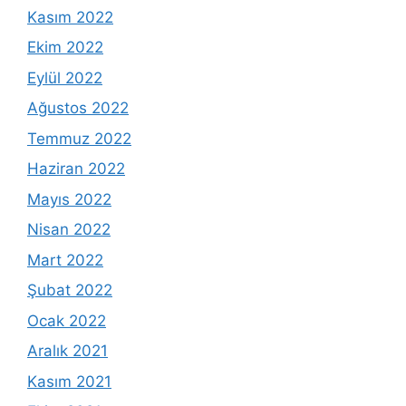
Kasım 2022
Ekim 2022
Eylül 2022
Ağustos 2022
Temmuz 2022
Haziran 2022
Mayıs 2022
Nisan 2022
Mart 2022
Şubat 2022
Ocak 2022
Aralık 2021
Kasım 2021