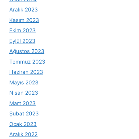
Aralık 2023
Kasım 2023
Ekim 2023
Eylül 2023
Ağustos 2023
Temmuz 2023
Haziran 2023
Mayıs 2023
Nisan 2023
Mart 2023
Şubat 2023
Ocak 2023
Aralık 2022