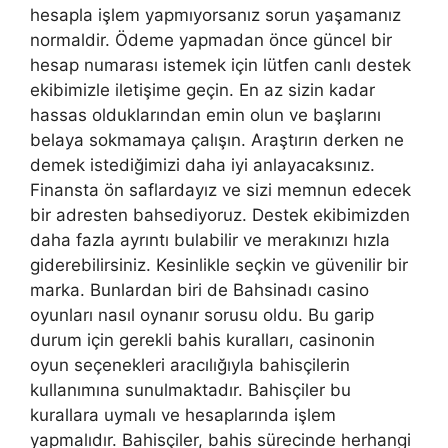
hesapla işlem yapmıyorsanız sorun yaşamanız
normaldir. Ödeme yapmadan önce güncel bir
hesap numarası istemek için lütfen canlı destek
ekibimizle iletişime geçin. En az sizin kadar
hassas olduklarından emin olun ve başlarını
belaya sokmamaya çalışın. Araştırın derken ne
demek istediğimizi daha iyi anlayacaksınız.
Finansta ön saflardayız ve sizi memnun edecek
bir adresten bahsediyoruz. Destek ekibimizden
daha fazla ayrıntı bulabilir ve merakınızı hızla
giderebilirsiniz. Kesinlikle seçkin ve güvenilir bir
marka. Bunlardan biri de Bahsinadı casino
oyunları nasıl oynanır sorusu oldu. Bu garip
durum için gerekli bahis kuralları, casinonin
oyun seçenekleri aracılığıyla bahisçilerin
kullanımına sunulmaktadır. Bahisçiler bu
kurallara uymalı ve hesaplarında işlem
yapmalıdır. Bahisçiler, bahis sürecinde herhangi