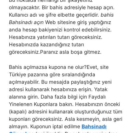
Bu noktada herhangi bir şikayetiniz
olmayacaktır. Bir bahis adresiyle hesap açın.
Kullanıcı adı ve şifre elbette geçerlidir.
bahis
Bahsinadı açın
Web sitesine giriş yaptığınız
anda hesap bakiyenizi kontrol edebilirsiniz.
Hesabınıza yatırılan tutarı göreceksiniz.
Hesabınızda kazandığınız tutarı
göreceksiniz.Paranız asla boşa gitmez.
Bahis açılmazsa kupona ne olur?Evet, site
Türkiye pazarına göre sıralandığında
açılmayabilir. Bu mesajda paylaştığınız yeni
adresi kullanarak hesabınıza erişin. Yatak
alanına girin. Daha fazla bilgi için Faydalı
Yinelenen Kuponlara bakın. Hesabınızın önceki
(kapalı) adresini kullanarak oluşturduğunuz tüm
kuponları göreceksiniz. Asla kesmeyin, asla geri
almayın. Kuponun iptal edilme
Bahsinadı