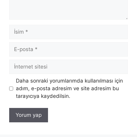
İsim
E-
posta
İnternet
sitesi
Daha sonraki yorumlarımda kullanılması için
adım, e-posta adresim ve site adresim bu
tarayıcıya kaydedilsin.