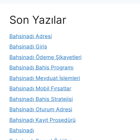
Son Yazılar
Bahsinadı Adresi
Bahsinadı Giriş
Bahsinadı Ödeme Şikayetleri
Bahsinadı Bahis Programı
Bahsinadı Mevduat İşlemleri
Bahsinadı Mobil Fırsatlar
Bahsinadı Bahis Stratejisi
Bahsinadı Oturum Adresi
Bahsinadı Kayıt Prosedürü
Bahsinadı