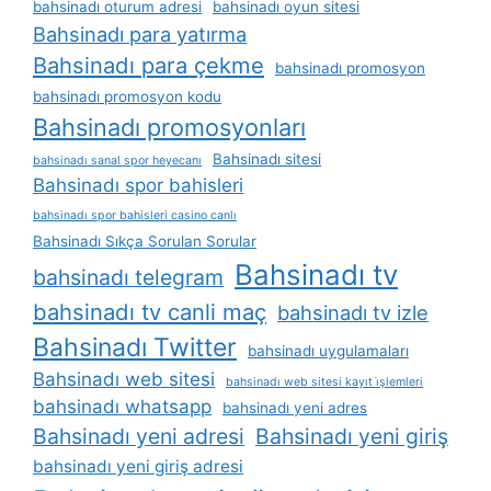
bahsinadı oturum adresi
bahsinadı oyun sitesi
Bahsinadı para yatırma
Bahsinadı para çekme
bahsinadı promosyon
bahsinadı promosyon kodu
Bahsinadı promosyonları
Bahsinadı sitesi
bahsinadı sanal spor heyecanı
Bahsinadı spor bahisleri
bahsinadı spor bahisleri casino canlı
Bahsinadı Sıkça Sorulan Sorular
Bahsinadı tv
bahsinadı telegram
bahsinadı tv canli maç
bahsinadı tv izle
Bahsinadı Twitter
bahsinadı uygulamaları
Bahsinadı web sitesi
bahsinadı web sitesi kayıt i̇şlemleri
bahsinadı whatsapp
bahsinadı yeni adres
Bahsinadı yeni adresi
Bahsinadı yeni giriş
bahsinadı yeni giriş adresi