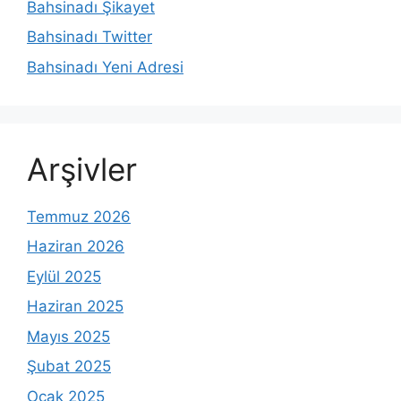
Bahsinadı Şikayet
Bahsinadı Twitter
Bahsinadı Yeni Adresi
Arşivler
Temmuz 2026
Haziran 2026
Eylül 2025
Haziran 2025
Mayıs 2025
Şubat 2025
Ocak 2025