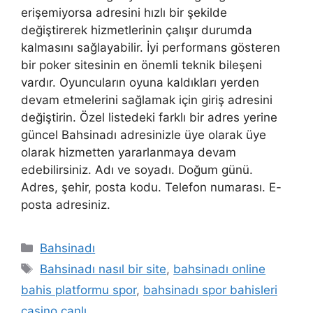
erişemiyorsa adresini hızlı bir şekilde
değiştirerek hizmetlerinin çalışır durumda
kalmasını sağlayabilir. İyi performans gösteren
bir poker sitesinin en önemli teknik bileşeni
vardır. Oyuncuların oyuna kaldıkları yerden
devam etmelerini sağlamak için giriş adresini
değiştirin. Özel listedeki farklı bir adres yerine
güncel Bahsinadı adresinizle üye olarak üye
olarak hizmetten yararlanmaya devam
edebilirsiniz. Adı ve soyadı. Doğum günü.
Adres, şehir, posta kodu. Telefon numarası. E-
posta adresiniz.
Kategoriler
Bahsinadı
Etiketler
Bahsinadı nasıl bir site
,
bahsinadı online
bahis platformu spor
,
bahsinadı spor bahisleri
casino canlı