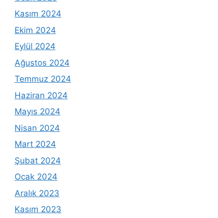
Kasım 2024
Ekim 2024
Eylül 2024
Ağustos 2024
Temmuz 2024
Haziran 2024
Mayıs 2024
Nisan 2024
Mart 2024
Şubat 2024
Ocak 2024
Aralık 2023
Kasım 2023