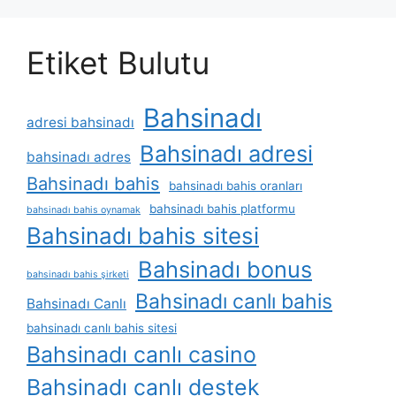
Etiket Bulutu
Bahsinadı
adresi bahsinadı
Bahsinadı adresi
bahsinadı adres
Bahsinadı bahis
bahsinadı bahis oranları
bahsinadı bahis platformu
bahsinadı bahis oynamak
Bahsinadı bahis sitesi
Bahsinadı bonus
bahsinadı bahis şirketi
Bahsinadı canlı bahis
Bahsinadı Canlı
bahsinadı canlı bahis sitesi
Bahsinadı canlı casino
Bahsinadı canlı destek