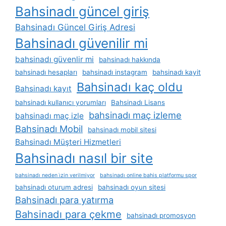
Bahsinadı güncel giriş
Bahsinadı Güncel Giriş Adresi
Bahsinadı güvenilir mi
bahsinadı güvenlir mi
bahsinadı hakkında
bahsinadı hesapları
bahsinadı instagram
bahsinadı kayit
Bahsinadı kaç oldu
Bahsinadı kayıt
bahsinadı kullanıcı yorumları
Bahsinadı Lisans
bahsinadı maç izleme
bahsinadı maç izle
Bahsinadı Mobil
bahsinadı mobil sitesi
Bahsinadı Müşteri Hizmetleri
Bahsinadı nasıl bir site
bahsinadı neden i̇zin verilmiyor
bahsinadı online bahis platformu spor
bahsinadı oturum adresi
bahsinadı oyun sitesi
Bahsinadı para yatırma
Bahsinadı para çekme
bahsinadı promosyon