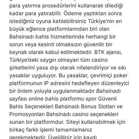
para yatırma prosedürlerini kullanarak dilediği
kadar para yatırabilir. Ödeme yaptıktan sonra
istediğiniz oyuna katılabilirsiniz Türkiye’nin en
büyük eğlence platformlarından biri olan
Bahsinadı bahis hizmetlerinde herhangi bir
sorun veya kesinti olmaksızın güvenilir bir
kaynak olarak kabul edilmektedir. BTK ajansı,
Türkiye’deki saygın olmayan tüm casino
şirketlerini yasa dışı olarak nitelendiriyor ve sıkı
yasaklar uyguluyor. Bu yasaklar, çevrimiçi poker
platformunun IP adresini hedefleyen düzenleyici
bir önlem yoluyla uygulanmaktadır
Bahsinadı
sayfası online bahis platformu spor
Güvenli
Bahis Seçenekleri Bahsinadı Bonus Slotları ve
Promosyonları Bahsinadı casino seçenekleri
sunan bir platformdur. Siteyi kullanabilmek için
birkaç farklı işlemi tamamlamanız
gerekmektedir. Üyeliğiniz için kaydı