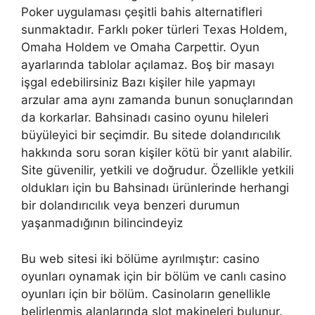
Poker uygulaması çeşitli bahis alternatifleri
sunmaktadır. Farklı poker türleri Texas Holdem,
Omaha Holdem ve Omaha Carpettir. Oyun
ayarlarında tablolar açılamaz. Boş bir masayı
işgal edebilirsiniz Bazı kişiler hile yapmayı
arzular ama aynı zamanda bunun sonuçlarından
da korkarlar. Bahsinadı casino oyunu hileleri
büyüleyici bir seçimdir. Bu sitede dolandırıcılık
hakkında soru soran kişiler kötü bir yanıt alabilir.
Site güvenilir, yetkili ve doğrudur. Özellikle yetkili
oldukları için bu Bahsinadı ürünlerinde herhangi
bir dolandırıcılık veya benzeri durumun
yaşanmadığının bilincindeyiz
Bu web sitesi iki bölüme ayrılmıştır: casino
oyunları oynamak için bir bölüm ve canlı casino
oyunları için bir bölüm. Casinoların genellikle
belirlenmiş alanlarında slot makineleri bulunur.