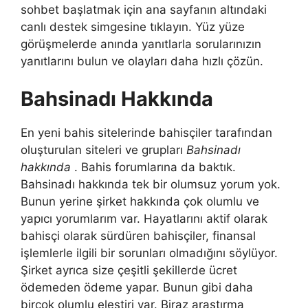
sohbet başlatmak için ana sayfanın altındaki
canlı destek simgesine tıklayın. Yüz yüze
görüşmelerde anında yanıtlarla sorularınızın
yanıtlarını bulun ve olayları daha hızlı çözün.
Bahsinadı Hakkında
En yeni bahis sitelerinde bahisçiler tarafından
oluşturulan siteleri ve grupları
Bahsinadı
hakkında
. Bahis forumlarına da baktık.
Bahsinadı hakkında tek bir olumsuz yorum yok.
Bunun yerine şirket hakkında çok olumlu ve
yapıcı yorumlarım var. Hayatlarını aktif olarak
bahisçi olarak sürdüren bahisçiler, finansal
işlemlerle ilgili bir sorunları olmadığını söylüyor.
Şirket ayrıca size çeşitli şekillerde ücret
ödemeden ödeme yapar. Bunun gibi daha
birçok olumlu eleştiri var. Biraz araştırma