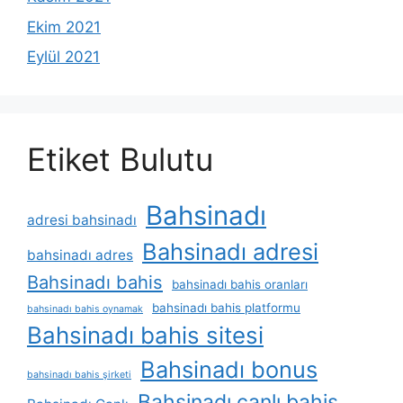
Ekim 2021
Eylül 2021
Etiket Bulutu
Bahsinadı
adresi bahsinadı
Bahsinadı adresi
bahsinadı adres
Bahsinadı bahis
bahsinadı bahis oranları
bahsinadı bahis platformu
bahsinadı bahis oynamak
Bahsinadı bahis sitesi
Bahsinadı bonus
bahsinadı bahis şirketi
Bahsinadı canlı bahis