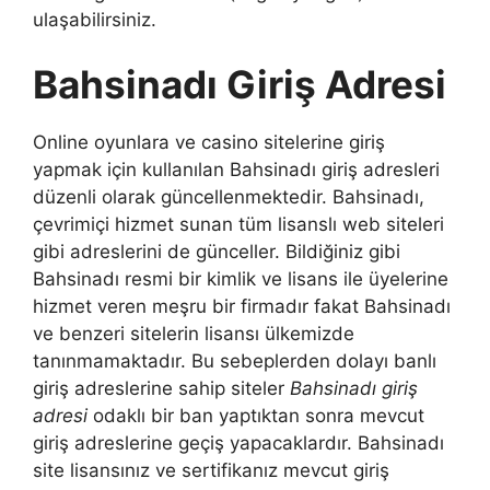
ulaşabilirsiniz.
Bahsinadı Giriş Adresi
Online oyunlara ve casino sitelerine giriş
yapmak için kullanılan Bahsinadı giriş adresleri
düzenli olarak güncellenmektedir. Bahsinadı,
çevrimiçi hizmet sunan tüm lisanslı web siteleri
gibi adreslerini de günceller. Bildiğiniz gibi
Bahsinadı resmi bir kimlik ve lisans ile üyelerine
hizmet veren meşru bir firmadır fakat Bahsinadı
ve benzeri sitelerin lisansı ülkemizde
tanınmamaktadır. Bu sebeplerden dolayı banlı
giriş adreslerine sahip siteler
Bahsinadı giriş
adresi
odaklı bir ban yaptıktan sonra mevcut
giriş adreslerine geçiş yapacaklardır. Bahsinadı
site lisansınız ve sertifikanız mevcut giriş