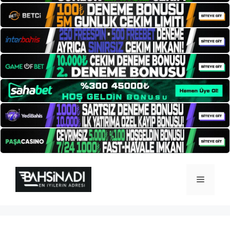
İçeriğe
atla
Menü