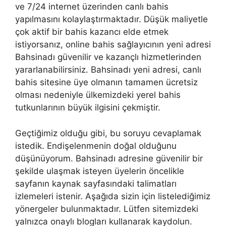
ve 7/24 internet üzerinden canlı bahis
yapılmasını kolaylaştırmaktadır. Düşük maliyetle
çok aktif bir bahis kazancı elde etmek
istiyorsanız, online bahis sağlayıcının yeni adresi
Bahsinadı güvenilir ve kazançlı hizmetlerinden
yararlanabilirsiniz. Bahsinadı yeni adresi, canlı
bahis sitesine üye olmanın tamamen ücretsiz
olması nedeniyle ülkemizdeki yerel bahis
tutkunlarının büyük ilgisini çekmiştir.
Geçtiğimiz olduğu gibi, bu soruyu cevaplamak
istedik. Endişelenmenin doğal olduğunu
düşünüyorum. Bahsinadı adresine güvenilir bir
şekilde ulaşmak isteyen üyelerin öncelikle
sayfanın kaynak sayfasındaki talimatları
izlemeleri istenir. Aşağıda sizin için listelediğimiz
yönergeler bulunmaktadır. Lütfen sitemizdeki
yalnızca onaylı blogları kullanarak kaydolun.