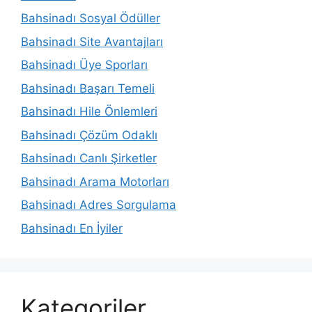
Bahsinadı Sosyal Ödüller
Bahsinadı Site Avantajları
Bahsinadı Üye Sporları
Bahsinadı Başarı Temeli
Bahsinadı Hile Önlemleri
Bahsinadı Çözüm Odaklı
Bahsinadı Canlı Şirketler
Bahsinadı Arama Motorları
Bahsinadı Adres Sorgulama
Bahsinadı En İyiler
Kategoriler