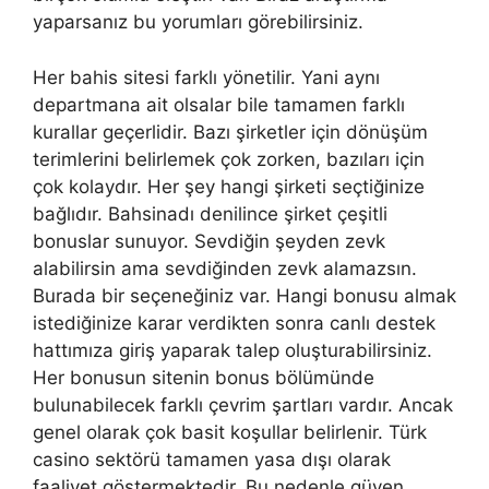
yaparsanız bu yorumları görebilirsiniz.
Her bahis sitesi farklı yönetilir. Yani aynı
departmana ait olsalar bile tamamen farklı
kurallar geçerlidir. Bazı şirketler için dönüşüm
terimlerini belirlemek çok zorken, bazıları için
çok kolaydır. Her şey hangi şirketi seçtiğinize
bağlıdır. Bahsinadı denilince şirket çeşitli
bonuslar sunuyor. Sevdiğin şeyden zevk
alabilirsin ama sevdiğinden zevk alamazsın.
Burada bir seçeneğiniz var. Hangi bonusu almak
istediğinize karar verdikten sonra canlı destek
hattımıza giriş yaparak talep oluşturabilirsiniz.
Her bonusun sitenin bonus bölümünde
bulunabilecek farklı çevrim şartları vardır. Ancak
genel olarak çok basit koşullar belirlenir. Türk
casino sektörü tamamen yasa dışı olarak
faaliyet göstermektedir. Bu nedenle güven,