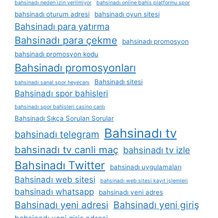
bahsinadı neden i̇zin verilmiyor
bahsinadı online bahis platformu spor
bahsinadı oturum adresi
bahsinadı oyun sitesi
Bahsinadı para yatırma
Bahsinadı para çekme
bahsinadı promosyon
bahsinadı promosyon kodu
Bahsinadı promosyonları
Bahsinadı sitesi
bahsinadı sanal spor heyecanı
Bahsinadı spor bahisleri
bahsinadı spor bahisleri casino canlı
Bahsinadı Sıkça Sorulan Sorular
Bahsinadı tv
bahsinadı telegram
bahsinadı tv canli maç
bahsinadı tv izle
Bahsinadı Twitter
bahsinadı uygulamaları
Bahsinadı web sitesi
bahsinadı web sitesi kayıt i̇şlemleri
bahsinadı whatsapp
bahsinadı yeni adres
Bahsinadı yeni adresi
Bahsinadı yeni giriş