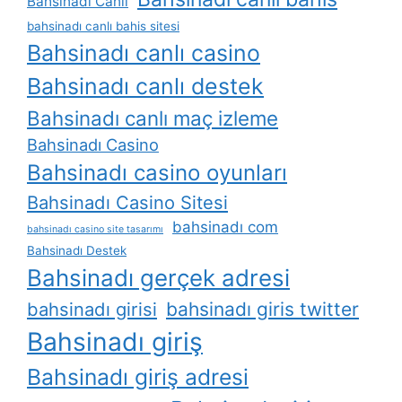
Bahsinadı Canlı
bahsinadı canlı bahis sitesi
Bahsinadı canlı casino
Bahsinadı canlı destek
Bahsinadı canlı maç izleme
Bahsinadı Casino
Bahsinadı casino oyunları
Bahsinadı Casino Sitesi
bahsinadı com
bahsinadı casino site tasarımı
Bahsinadı Destek
Bahsinadı gerçek adresi
bahsinadı girisi
bahsinadı giris twitter
Bahsinadı giriş
Bahsinadı giriş adresi