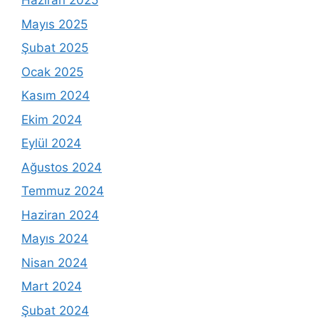
Haziran 2025
Mayıs 2025
Şubat 2025
Ocak 2025
Kasım 2024
Ekim 2024
Eylül 2024
Ağustos 2024
Temmuz 2024
Haziran 2024
Mayıs 2024
Nisan 2024
Mart 2024
Şubat 2024