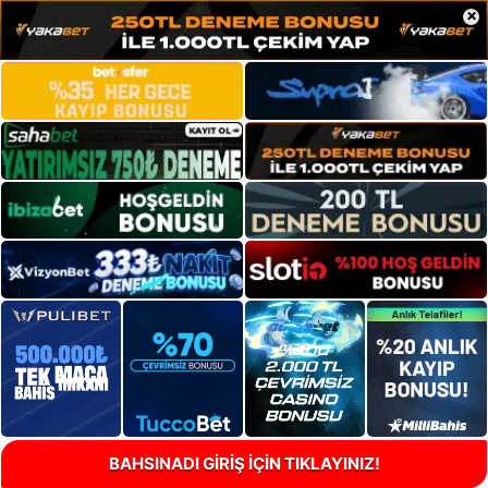
×
BAHSINADI GİRİŞ İÇİN TIKLAYINIZ!