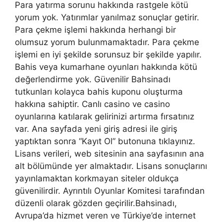
Para yatırma sorunu hakkında rastgele kötü
yorum yok. Yatırımlar yanılmaz sonuçlar getirir.
Para çekme işlemi hakkında herhangi bir
olumsuz yorum bulunmamaktadır. Para çekme
işlemi en iyi şekilde sorunsuz bir şekilde yapılır.
Bahis veya kumarhane oyunları hakkında kötü
değerlendirme yok. Güvenilir Bahsinadı
tutkunları kolayca bahis kuponu oluşturma
hakkına sahiptir. Canlı casino ve casino
oyunlarına katılarak gelirinizi artırma fırsatınız
var. Ana sayfada yeni giriş adresi ile giriş
yaptıktan sonra “Kayıt Ol” butonuna tıklayınız.
Lisans verileri, web sitesinin ana sayfasının ana
alt bölümünde yer almaktadır. Lisans sonuçlarını
yayınlamaktan korkmayan siteler oldukça
güvenilirdir. Ayrıntılı Oyunlar Komitesi tarafından
düzenli olarak gözden geçirilir.Bahsinadı,
Avrupa’da hizmet veren ve Türkiye’de internet