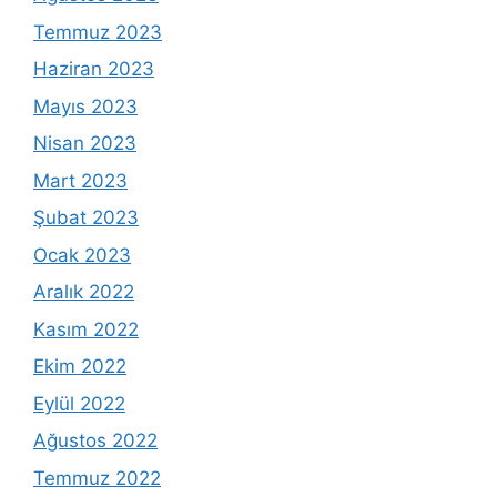
Temmuz 2023
Haziran 2023
Mayıs 2023
Nisan 2023
Mart 2023
Şubat 2023
Ocak 2023
Aralık 2022
Kasım 2022
Ekim 2022
Eylül 2022
Ağustos 2022
Temmuz 2022