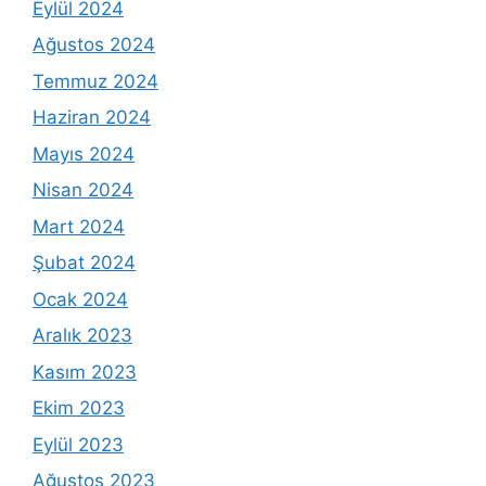
Eylül 2024
Ağustos 2024
Temmuz 2024
Haziran 2024
Mayıs 2024
Nisan 2024
Mart 2024
Şubat 2024
Ocak 2024
Aralık 2023
Kasım 2023
Ekim 2023
Eylül 2023
Ağustos 2023