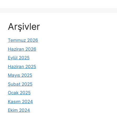
Arşivler
Temmuz 2026
Haziran 2026
Eylül 2025
Haziran 2025
Mayıs 2025
Şubat 2025
Ocak 2025
Kasım 2024
Ekim 2024