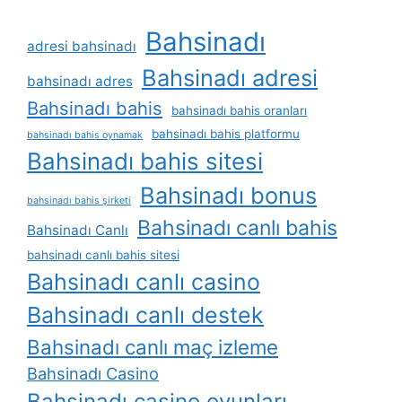
Bahsinadı
adresi bahsinadı
Bahsinadı adresi
bahsinadı adres
Bahsinadı bahis
bahsinadı bahis oranları
bahsinadı bahis platformu
bahsinadı bahis oynamak
Bahsinadı bahis sitesi
Bahsinadı bonus
bahsinadı bahis şirketi
Bahsinadı canlı bahis
Bahsinadı Canlı
bahsinadı canlı bahis sitesi
Bahsinadı canlı casino
Bahsinadı canlı destek
Bahsinadı canlı maç izleme
Bahsinadı Casino
Bahsinadı casino oyunları