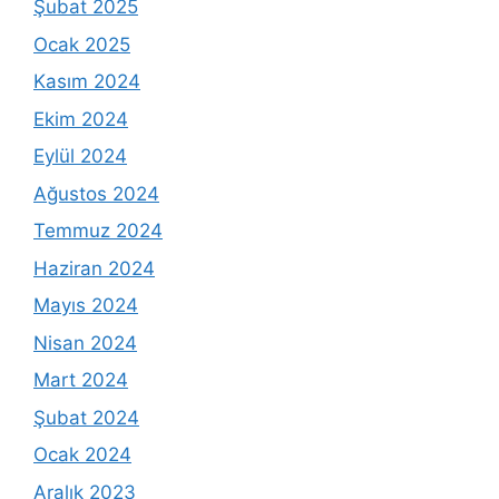
Şubat 2025
Ocak 2025
Kasım 2024
Ekim 2024
Eylül 2024
Ağustos 2024
Temmuz 2024
Haziran 2024
Mayıs 2024
Nisan 2024
Mart 2024
Şubat 2024
Ocak 2024
Aralık 2023