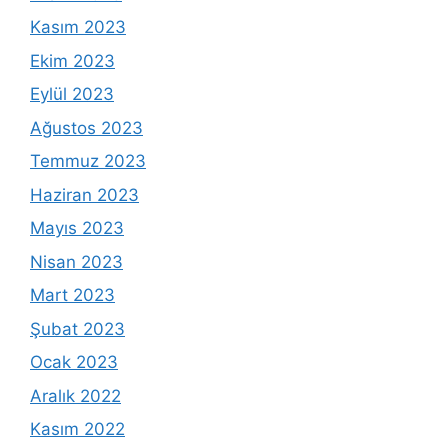
Kasım 2023
Ekim 2023
Eylül 2023
Ağustos 2023
Temmuz 2023
Haziran 2023
Mayıs 2023
Nisan 2023
Mart 2023
Şubat 2023
Ocak 2023
Aralık 2022
Kasım 2022