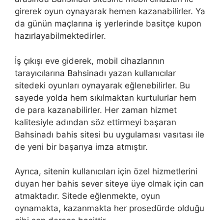
girerek oyun oynayarak hemen kazanabilirler. Ya
da günün maçlarına iş yerlerinde basitçe kupon
hazırlayabilmektedirler.
İş çıkışı eve giderek, mobil cihazlarının
tarayıcılarına Bahsinadı yazan kullanıcılar
sitedeki oyunları oynayarak eğlenebilirler. Bu
sayede yolda hem sıkılmaktan kurtulurlar hem
de para kazanabilirler. Her zaman hizmet
kalitesiyle adından söz ettirmeyi başaran
Bahsinadı bahis sitesi bu uygulaması vasıtası ile
de yeni bir başarıya imza atmıştır.
Ayrıca, sitenin kullanıcıları için özel hizmetlerini
duyan her bahis sever siteye üye olmak için can
atmaktadır. Sitede eğlenmekte, oyun
oynamakta, kazanmakta her prosedürde olduğu