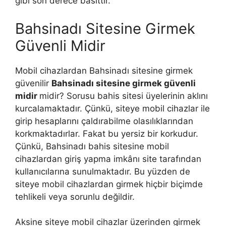
gibi son derece basittir.
Bahsinadı Sitesine Girmek
Güvenli Midir
Mobil cihazlardan Bahsinadı sitesine girmek
güvenilir
Bahsinadı sitesine girmek güvenli
midir
midir? Sorusu bahis sitesi üyelerinin aklını
kurcalamaktadır. Çünkü, siteye mobil cihazlar ile
girip hesaplarını çaldırabilme olasılıklarından
korkmaktadırlar. Fakat bu yersiz bir korkudur.
Çünkü, Bahsinadı bahis sitesine mobil
cihazlardan giriş yapma imkânı site tarafından
kullanıcılarına sunulmaktadır. Bu yüzden de
siteye mobil cihazlardan girmek hiçbir biçimde
tehlikeli veya sorunlu değildir.
Aksine siteye mobil cihazlar üzerinden girmek