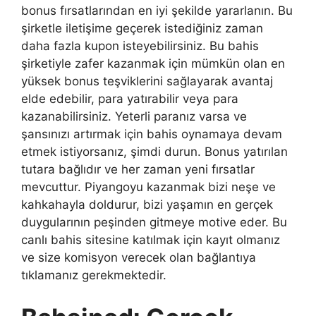
bonus fırsatlarından en iyi şekilde yararlanın. Bu
şirketle iletişime geçerek istediğiniz zaman
daha fazla kupon isteyebilirsiniz. Bu bahis
şirketiyle zafer kazanmak için mümkün olan en
yüksek bonus teşviklerini sağlayarak avantaj
elde edebilir, para yatırabilir veya para
kazanabilirsiniz. Yeterli paranız varsa ve
şansınızı artırmak için bahis oynamaya devam
etmek istiyorsanız, şimdi durun. Bonus yatırılan
tutara bağlıdır ve her zaman yeni fırsatlar
mevcuttur. Piyangoyu kazanmak bizi neşe ve
kahkahayla doldurur, bizi yaşamın en gerçek
duygularının peşinden gitmeye motive eder. Bu
canlı bahis sitesine katılmak için kayıt olmanız
ve size komisyon verecek olan bağlantıya
tıklamanız gerekmektedir.