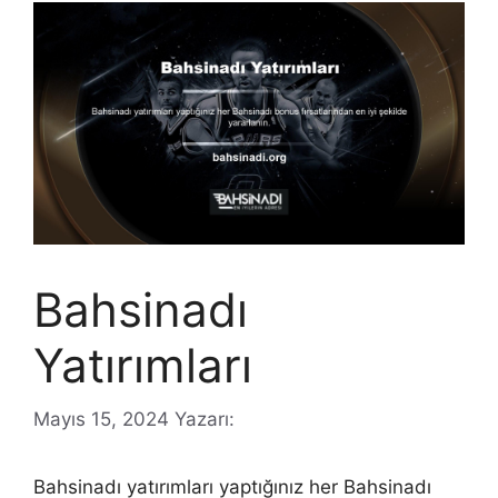
Bahsinadı
Yatırımları
Mayıs 15, 2024
Yazarı:
Bahsinadı yatırımları yaptığınız her Bahsinadı