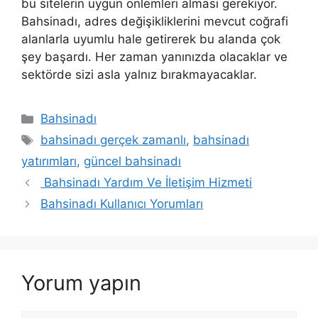
bu sitelerin uygun önlemleri alması gerekiyor.
Bahsinadı, adres değişikliklerini mevcut coğrafi
alanlarla uyumlu hale getirerek bu alanda çok
şey başardı. Her zaman yanınızda olacaklar ve
sektörde sizi asla yalnız bırakmayacaklar.
Kategoriler
Bahsinadı
Etiketler
bahsinadı gerçek zamanlı
,
bahsinadı
yatırımları
,
güncel bahsinadı
Bahsinadı Yardım Ve İletişim Hizmeti
Bahsinadı Kullanıcı Yorumları
Yorum yapın