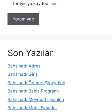
tarayıcıya kaydedilsin.
Son Yazılar
Bahsinadı Adresi
Bahsinadı Giriş
Bahsinadı Ödeme Şikayetleri
Bahsinadı Bahis Programı
Bahsinadı Mevduat İşlemleri
Bahsinadı Mobil Fırsatlar