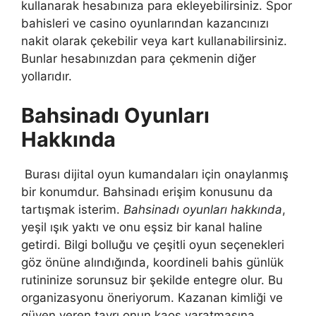
kullanarak hesabınıza para ekleyebilirsiniz. Spor
bahisleri ve casino oyunlarından kazancınızı
nakit olarak çekebilir veya kart kullanabilirsiniz.
Bunlar hesabınızdan para çekmenin diğer
yollarıdır.
Bahsinadı Oyunları
Hakkında
Burası dijital oyun kumandaları için onaylanmış
bir konumdur. Bahsinadı erişim konusunu da
tartışmak isterim.
Bahsinadı oyunları hakkında
,
yeşil ışık yaktı ve onu eşsiz bir kanal haline
getirdi. Bilgi bolluğu ve çeşitli oyun seçenekleri
göz önüne alındığında, koordineli bahis günlük
rutininize sorunsuz bir şekilde entegre olur. Bu
organizasyonu öneriyorum. Kazanan kimliği ve
güven veren tavrı onun kaos yaratmasına