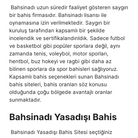
Bahsinadı uzun süredir faaliyet gösteren saygın
bir bahis firmasıdır. Bahsinadı lisansı ile
oynamasına izin verilmektedir. Saygın bir
kuruluş tarafından kapsamlı bir şekilde
incelendik ve sertifikalandırıldık. Sadece futbol
ve basketbol gibi popüler sporlara değil, aynı
zamanda tenis, voleybol, motor sporları,
hentbol, buz hokeyi ve ragbi gibi daha az
bilinen sporlara da spor bahisleri sağlıyoruz.
Kapsamlı bahis seçenekleri sunan Bahsinadı
bahis siteleri, bahis oranları söz konusu
olduğunda çoğu bölgede avantajlı oranlar
sunmaktadır.
Bahsinadı Yasadışı Bahis
Bahsinadı Yasadışı Bahis Sitesi seçtiğiniz