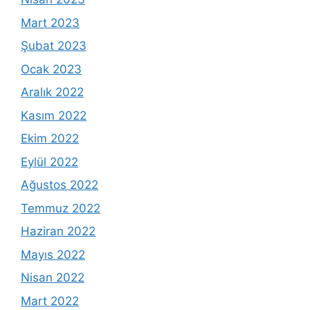
Mart 2023
Şubat 2023
Ocak 2023
Aralık 2022
Kasım 2022
Ekim 2022
Eylül 2022
Ağustos 2022
Temmuz 2022
Haziran 2022
Mayıs 2022
Nisan 2022
Mart 2022