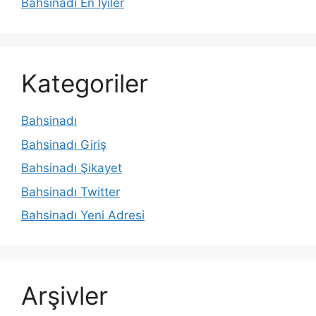
Bahsinadı En İyiler
Kategoriler
Bahsinadı
Bahsinadı Giriş
Bahsinadı Şikayet
Bahsinadı Twitter
Bahsinadı Yeni Adresi
Arşivler