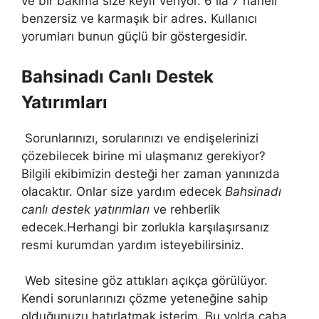
ve bir bakıma size keyif veriyor. 6 ila 7 haneli
benzersiz ve karmaşık bir adres. Kullanıcı
yorumları bunun güçlü bir göstergesidir.
Bahsinadı Canlı Destek
Yatırımları
Sorunlarınızı, sorularınızı ve endişelerinizi
çözebilecek birine mi ulaşmanız gerekiyor?
Bilgili ekibimizin desteği her zaman yanınızda
olacaktır. Onlar size yardım edecek
Bahsinadı
canlı destek yatırımları
ve rehberlik
edecek.Herhangi bir zorlukla karşılaşırsanız
resmi kurumdan yardım isteyebilirsiniz.
Web sitesine göz attıkları açıkça görülüyor.
Kendi sorunlarınızı çözme yeteneğine sahip
olduğunuzu hatırlatmak isterim. Bu yolda çaba