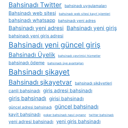
Bahsinadı Twitter
bahsinadı uygulamaları
Bahsinadı web sitesi
bahsinadı web sitesi kayıt i̇şlemleri
bahsinadı whatsapp
bahsinadı yeni adres
Bahsinadı yeni adresi
Bahsinadı yeni giriş
bahsinadı yeni giriş adresi
Bahsinadı yeni güncel giriş
Bahsinadı Üyelik
bahsinadı çevrimiçi hizmetler
bahsinadı ödeme
bahsinadı üye avantajları
Bahsinadı şikayet
Bahsinadı şikayetvar
bahsinadı şikâyetleri
giris adresi bahsinadı
canli bahsinadı
giris bahsinadı
girisi bahsinadı
güncel bahsinadı
güncel adresi bahsinadı
kayit bahsinadı
poker bahsinadı nasıl oynanır
twitter bahsinadı
yeni giris bahsinadı
yeni adresi bahsinadı