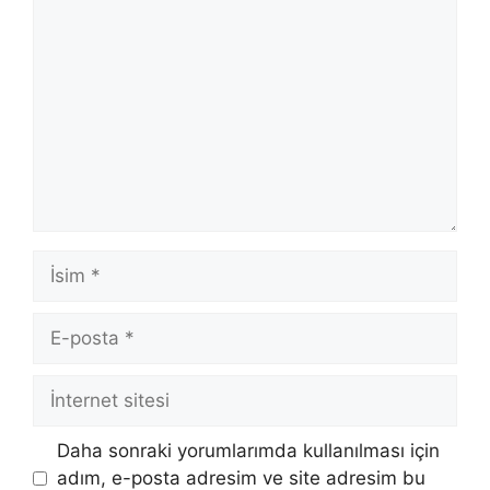
Yorum
İsim
E-
posta
İnternet
sitesi
Daha sonraki yorumlarımda kullanılması için
adım, e-posta adresim ve site adresim bu