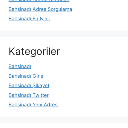
Bahsinadı Adres Sorgulama
Bahsinadı En İyiler
Kategoriler
Bahsinadı
Bahsinadı Giriş
Bahsinadı Şikayet
Bahsinadı Twitter
Bahsinadı Yeni Adresi