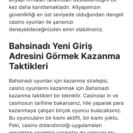
kez daha kanıtlamaktadır. Altyapımızın
güvenilirliği en üst seviyede olduğundan dengeli
casino oyunları ile şansınızı
deneyebileceğinizden emin olabilirsiniz.
Bahsinadı Yeni Giriş
Adresini Görmek Kazanma
Taktikleri
Bahsinadı oyunları için kazanma stratejisi,
casino oyunlarını kazanmak için
Bahsinadı
kazanma taktikleri
bir tekniktir. Casinolar in ve
casinosun tarihine bakarsanız, hile yaparak para
kazanmaya çalışan birçok oyuncu bulacaksınız.
Bu oyuncuların bir kısmı aktifti, bir kısmı yoktu.
Peki, casino dolandırıcılığı uygulamaları
gerçekten çevrimiçi casinolar de çalışıyor mu