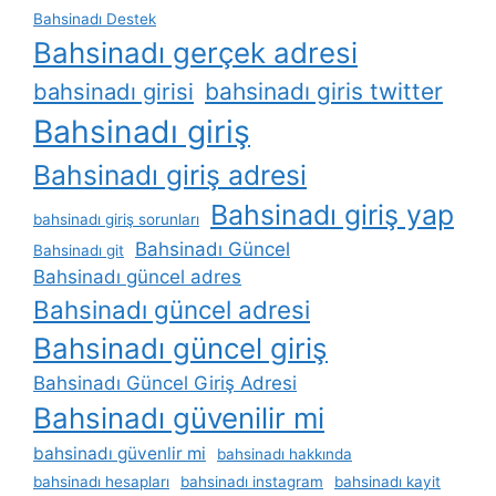
Bahsinadı Destek
Bahsinadı gerçek adresi
bahsinadı girisi
bahsinadı giris twitter
Bahsinadı giriş
Bahsinadı giriş adresi
Bahsinadı giriş yap
bahsinadı giriş sorunları
Bahsinadı Güncel
Bahsinadı git
Bahsinadı güncel adres
Bahsinadı güncel adresi
Bahsinadı güncel giriş
Bahsinadı Güncel Giriş Adresi
Bahsinadı güvenilir mi
bahsinadı güvenlir mi
bahsinadı hakkında
bahsinadı hesapları
bahsinadı instagram
bahsinadı kayit