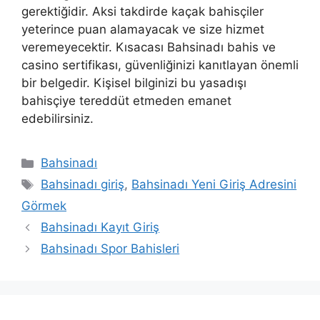
gerektiğidir. Aksi takdirde kaçak bahisçiler
yeterince puan alamayacak ve size hizmet
veremeyecektir. Kısacası Bahsinadı bahis ve
casino sertifikası, güvenliğinizi kanıtlayan önemli
bir belgedir. Kişisel bilginizi bu yasadışı
bahisçiye tereddüt etmeden emanet
edebilirsiniz.
Kategoriler
Bahsinadı
Etiketler
Bahsinadı giriş
,
Bahsinadı Yeni Giriş Adresini
Görmek
Bahsinadı Kayıt Giriş
Bahsinadı Spor Bahisleri