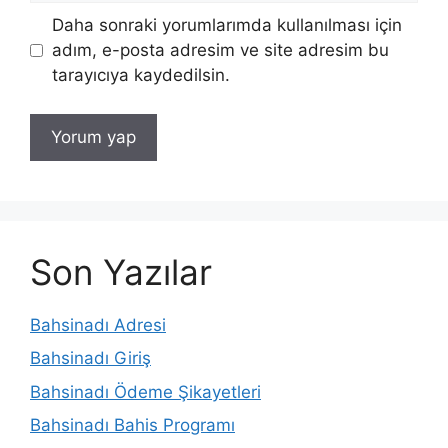
Daha sonraki yorumlarımda kullanılması için
adım, e-posta adresim ve site adresim bu
tarayıcıya kaydedilsin.
Son Yazılar
Bahsinadı Adresi
Bahsinadı Giriş
Bahsinadı Ödeme Şikayetleri
Bahsinadı Bahis Programı