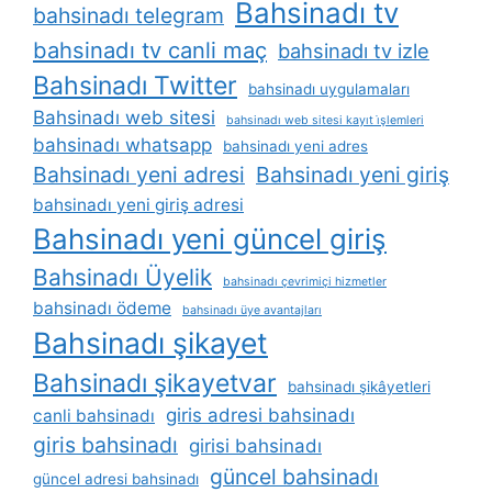
Bahsinadı tv
bahsinadı telegram
bahsinadı tv canli maç
bahsinadı tv izle
Bahsinadı Twitter
bahsinadı uygulamaları
Bahsinadı web sitesi
bahsinadı web sitesi kayıt i̇şlemleri
bahsinadı whatsapp
bahsinadı yeni adres
Bahsinadı yeni adresi
Bahsinadı yeni giriş
bahsinadı yeni giriş adresi
Bahsinadı yeni güncel giriş
Bahsinadı Üyelik
bahsinadı çevrimiçi hizmetler
bahsinadı ödeme
bahsinadı üye avantajları
Bahsinadı şikayet
Bahsinadı şikayetvar
bahsinadı şikâyetleri
giris adresi bahsinadı
canli bahsinadı
giris bahsinadı
girisi bahsinadı
güncel bahsinadı
güncel adresi bahsinadı