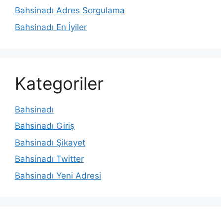
Bahsinadı Adres Sorgulama
Bahsinadı En İyiler
Kategoriler
Bahsinadı
Bahsinadı Giriş
Bahsinadı Şikayet
Bahsinadı Twitter
Bahsinadı Yeni Adresi