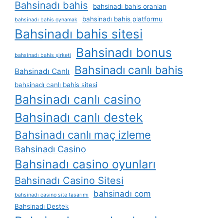
Bahsinadı bahis
bahsinadı bahis oranları
bahsinadı bahis platformu
bahsinadı bahis oynamak
Bahsinadı bahis sitesi
Bahsinadı bonus
bahsinadı bahis şirketi
Bahsinadı canlı bahis
Bahsinadı Canlı
bahsinadı canlı bahis sitesi
Bahsinadı canlı casino
Bahsinadı canlı destek
Bahsinadı canlı maç izleme
Bahsinadı Casino
Bahsinadı casino oyunları
Bahsinadı Casino Sitesi
bahsinadı com
bahsinadı casino site tasarımı
Bahsinadı Destek