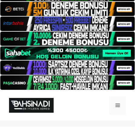
İçeriğe
atla
Menü