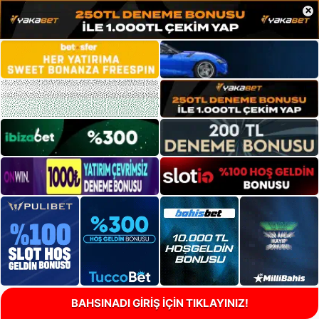
×
BAHSINADI GİRİŞ İÇİN TIKLAYINIZ!