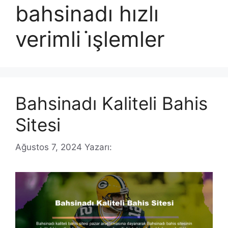
bahsinadı hızlı
verimli i̇şlemler
Bahsinadı Kaliteli Bahis
Sitesi
Ağustos 7, 2024
Yazarı: