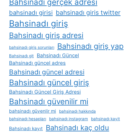
Bahsinadı gerçek adresi
bahsinadı girisi
bahsinadı giris twitter
Bahsinadı giriş
Bahsinadı giriş adresi
Bahsinadı giriş yap
bahsinadı giriş sorunları
Bahsinadı Güncel
Bahsinadı git
Bahsinadı güncel adres
Bahsinadı güncel adresi
Bahsinadı güncel giriş
Bahsinadı Güncel Giriş Adresi
Bahsinadı güvenilir mi
bahsinadı güvenlir mi
bahsinadı hakkında
bahsinadı hesapları
bahsinadı instagram
bahsinadı kayit
Bahsinadı kaç oldu
Bahsinadı kayıt