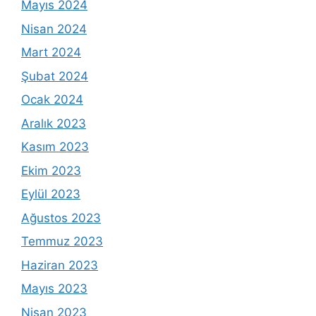
Mayıs 2024
Nisan 2024
Mart 2024
Şubat 2024
Ocak 2024
Aralık 2023
Kasım 2023
Ekim 2023
Eylül 2023
Ağustos 2023
Temmuz 2023
Haziran 2023
Mayıs 2023
Nisan 2023