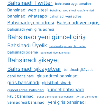
Bahsinadı Twitter
bahsinadı uygulamaları
Bahsinadı web sitesi
bahsinadı web sitesi kayıt i̇şlemleri
bahsinadı whatsapp
bahsinadı yeni adres
Bahsinadı yeni adresi
Bahsinadı yeni giriş
bahsinadı yeni giriş adresi
Bahsinadı yeni güncel giriş
Bahsinadı Üyelik
bahsinadı çevrimiçi hizmetler
bahsinadı ödeme
bahsinadı üye avantajları
Bahsinadı şikayet
Bahsinadı şikayetvar
bahsinadı şikâyetleri
giris adresi bahsinadı
canli bahsinadı
giris bahsinadı
girisi bahsinadı
güncel bahsinadı
güncel adresi bahsinadı
kayit bahsinadı
poker bahsinadı nasıl oynanır
twitter bahsinadı
yeni giris bahsinadı
yeni adresi bahsinadı