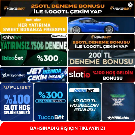
×
BAHSINADI GİRİŞ İÇİN TIKLAYINIZ!