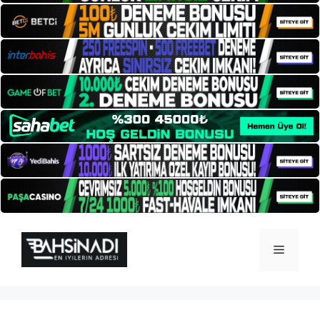
İçeriğe
atla
Menü