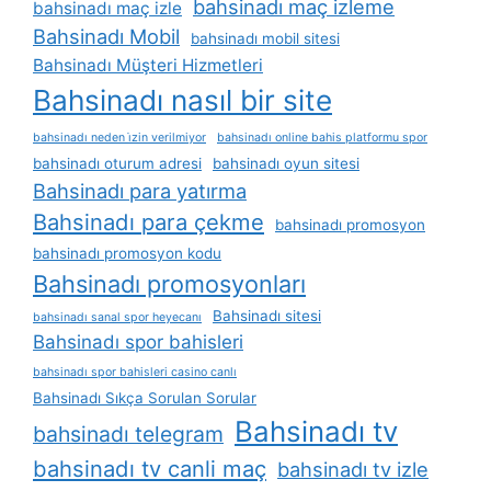
bahsinadı maç izleme
bahsinadı maç izle
Bahsinadı Mobil
bahsinadı mobil sitesi
Bahsinadı Müşteri Hizmetleri
Bahsinadı nasıl bir site
bahsinadı neden i̇zin verilmiyor
bahsinadı online bahis platformu spor
bahsinadı oturum adresi
bahsinadı oyun sitesi
Bahsinadı para yatırma
Bahsinadı para çekme
bahsinadı promosyon
bahsinadı promosyon kodu
Bahsinadı promosyonları
Bahsinadı sitesi
bahsinadı sanal spor heyecanı
Bahsinadı spor bahisleri
bahsinadı spor bahisleri casino canlı
Bahsinadı Sıkça Sorulan Sorular
Bahsinadı tv
bahsinadı telegram
bahsinadı tv canli maç
bahsinadı tv izle