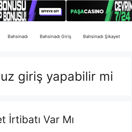
Bahsinadı
Bahsinadı Giriş
Bahsinadı Şikayet
z giriş yapabilir mi
t İrtibatı Var Mı