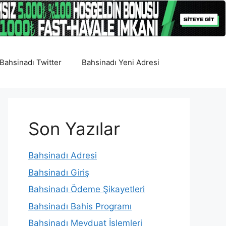
Bahsinadı Twitter
Bahsinadı Yeni Adresi
Son Yazılar
Bahsinadı Adresi
Bahsinadı Giriş
Bahsinadı Ödeme Şikayetleri
Bahsinadı Bahis Programı
Bahsinadı Mevduat İşlemleri