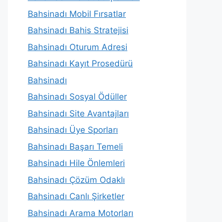
Bahsinadı Mobil Fırsatlar
Bahsinadı Bahis Stratejisi
Bahsinadı Oturum Adresi
Bahsinadı Kayıt Prosedürü
Bahsinadı
Bahsinadı Sosyal Ödüller
Bahsinadı Site Avantajları
Bahsinadı Üye Sporları
Bahsinadı Başarı Temeli
Bahsinadı Hile Önlemleri
Bahsinadı Çözüm Odaklı
Bahsinadı Canlı Şirketler
Bahsinadı Arama Motorları