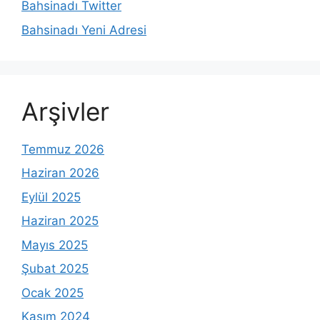
Bahsinadı Twitter
Bahsinadı Yeni Adresi
Arşivler
Temmuz 2026
Haziran 2026
Eylül 2025
Haziran 2025
Mayıs 2025
Şubat 2025
Ocak 2025
Kasım 2024