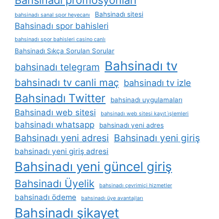
Bahsinadı promosyonları
Bahsinadı sitesi
bahsinadı sanal spor heyecanı
Bahsinadı spor bahisleri
bahsinadı spor bahisleri casino canlı
Bahsinadı Sıkça Sorulan Sorular
Bahsinadı tv
bahsinadı telegram
bahsinadı tv canli maç
bahsinadı tv izle
Bahsinadı Twitter
bahsinadı uygulamaları
Bahsinadı web sitesi
bahsinadı web sitesi kayıt i̇şlemleri
bahsinadı whatsapp
bahsinadı yeni adres
Bahsinadı yeni adresi
Bahsinadı yeni giriş
bahsinadı yeni giriş adresi
Bahsinadı yeni güncel giriş
Bahsinadı Üyelik
bahsinadı çevrimiçi hizmetler
bahsinadı ödeme
bahsinadı üye avantajları
Bahsinadı şikayet