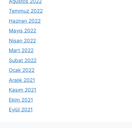
Ağustos 2022
Temmuz 2022
Haziran 2022
Mayıs 2022
Nisan 2022
Mart 2022
Şubat 2022
Ocak 2022
Aralık 2021
Kasım 2021
Ekim 2021
Eylül 2021