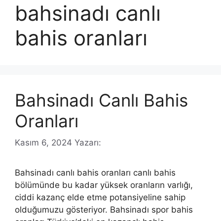
bahsinadı canlı
bahis oranları
Bahsinadı Canlı Bahis
Oranları
Kasım 6, 2024
Yazarı:
Bahsinadı canlı bahis oranları canlı bahis
bölümünde bu kadar yüksek oranların varlığı,
ciddi kazanç elde etme potansiyeline sahip
olduğumuzu gösteriyor. Bahsinadı spor bahis