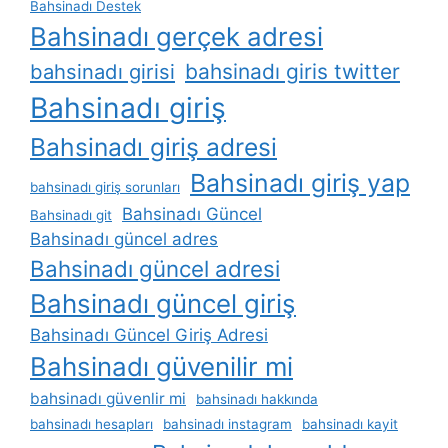
Bahsinadı Destek
Bahsinadı gerçek adresi
bahsinadı girisi
bahsinadı giris twitter
Bahsinadı giriş
Bahsinadı giriş adresi
Bahsinadı giriş yap
bahsinadı giriş sorunları
Bahsinadı Güncel
Bahsinadı git
Bahsinadı güncel adres
Bahsinadı güncel adresi
Bahsinadı güncel giriş
Bahsinadı Güncel Giriş Adresi
Bahsinadı güvenilir mi
bahsinadı güvenlir mi
bahsinadı hakkında
bahsinadı hesapları
bahsinadı instagram
bahsinadı kayit