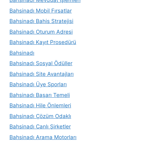
Bahsinadı Mevduat İşlemleri
Bahsinadı Mobil Fırsatlar
Bahsinadı Bahis Stratejisi
Bahsinadı Oturum Adresi
Bahsinadı Kayıt Prosedürü
Bahsinadı
Bahsinadı Sosyal Ödüller
Bahsinadı Site Avantajları
Bahsinadı Üye Sporları
Bahsinadı Başarı Temeli
Bahsinadı Hile Önlemleri
Bahsinadı Çözüm Odaklı
Bahsinadı Canlı Şirketler
Bahsinadı Arama Motorları