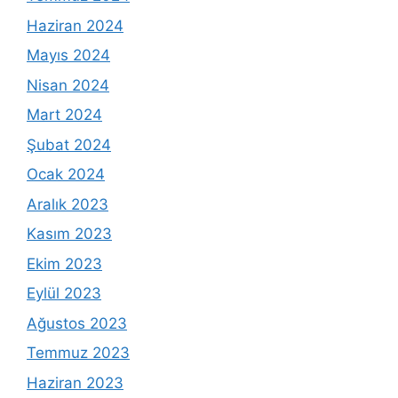
Haziran 2024
Mayıs 2024
Nisan 2024
Mart 2024
Şubat 2024
Ocak 2024
Aralık 2023
Kasım 2023
Ekim 2023
Eylül 2023
Ağustos 2023
Temmuz 2023
Haziran 2023