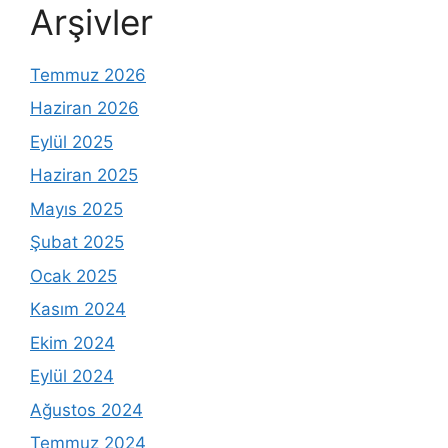
Arşivler
Temmuz 2026
Haziran 2026
Eylül 2025
Haziran 2025
Mayıs 2025
Şubat 2025
Ocak 2025
Kasım 2024
Ekim 2024
Eylül 2024
Ağustos 2024
Temmuz 2024