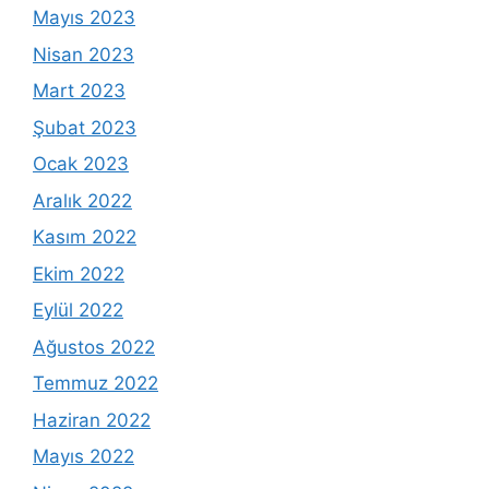
Mayıs 2023
Nisan 2023
Mart 2023
Şubat 2023
Ocak 2023
Aralık 2022
Kasım 2022
Ekim 2022
Eylül 2022
Ağustos 2022
Temmuz 2022
Haziran 2022
Mayıs 2022