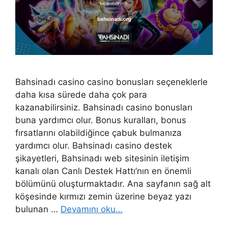
Bahsinadı casino casino bonusları seçeneklerle
daha kısa sürede daha çok para
kazanabilirsiniz. Bahsinadı casino bonusları
buna yardımcı olur. Bonus kuralları, bonus
fırsatlarını olabildiğince çabuk bulmanıza
yardımcı olur. Bahsinadı casino destek
şikayetleri, Bahsinadı web sitesinin iletişim
kanalı olan Canlı Destek Hattı’nın en önemli
bölümünü oluşturmaktadır. Ana sayfanın sağ alt
köşesinde kırmızı zemin üzerine beyaz yazı
bulunan …
Devamını oku…