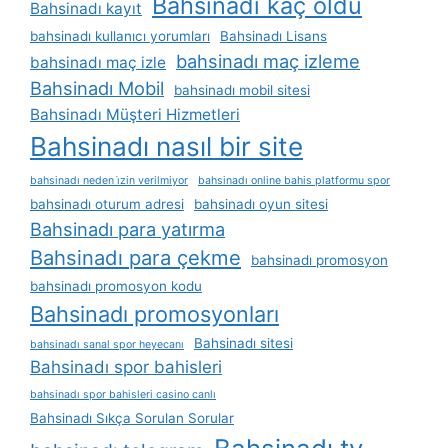
Bahsinadı kaç oldu
Bahsinadı kayıt
bahsinadı kullanıcı yorumları
Bahsinadı Lisans
bahsinadı maç izleme
bahsinadı maç izle
Bahsinadı Mobil
bahsinadı mobil sitesi
Bahsinadı Müşteri Hizmetleri
Bahsinadı nasıl bir site
bahsinadı neden i̇zin verilmiyor
bahsinadı online bahis platformu spor
bahsinadı oturum adresi
bahsinadı oyun sitesi
Bahsinadı para yatırma
Bahsinadı para çekme
bahsinadı promosyon
bahsinadı promosyon kodu
Bahsinadı promosyonları
Bahsinadı sitesi
bahsinadı sanal spor heyecanı
Bahsinadı spor bahisleri
bahsinadı spor bahisleri casino canlı
Bahsinadı Sıkça Sorulan Sorular