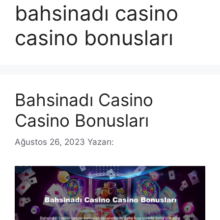
bahsinadı casino
casino bonusları
Bahsinadı Casino
Casino Bonusları
Ağustos 26, 2023
Yazarı: