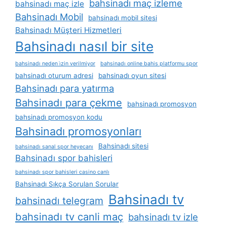
bahsinadı maç izleme
bahsinadı maç izle
Bahsinadı Mobil
bahsinadı mobil sitesi
Bahsinadı Müşteri Hizmetleri
Bahsinadı nasıl bir site
bahsinadı neden i̇zin verilmiyor
bahsinadı online bahis platformu spor
bahsinadı oturum adresi
bahsinadı oyun sitesi
Bahsinadı para yatırma
Bahsinadı para çekme
bahsinadı promosyon
bahsinadı promosyon kodu
Bahsinadı promosyonları
Bahsinadı sitesi
bahsinadı sanal spor heyecanı
Bahsinadı spor bahisleri
bahsinadı spor bahisleri casino canlı
Bahsinadı Sıkça Sorulan Sorular
Bahsinadı tv
bahsinadı telegram
bahsinadı tv canli maç
bahsinadı tv izle