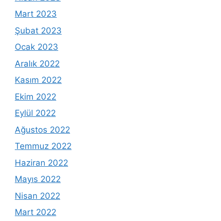
Mart 2023
Şubat 2023
Ocak 2023
Aralık 2022
Kasım 2022
Ekim 2022
Eylül 2022
Ağustos 2022
Temmuz 2022
Haziran 2022
Mayıs 2022
Nisan 2022
Mart 2022