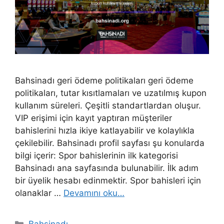
Bahsinadı geri ödeme politikaları geri ödeme
politikaları, tutar kısıtlamaları ve uzatılmış kupon
kullanım süreleri. Çeşitli standartlardan oluşur.
VIP erişimi için kayıt yaptıran müşteriler
bahislerini hızla ikiye katlayabilir ve kolaylıkla
çekilebilir. Bahsinadı profil sayfası şu konularda
bilgi içerir: Spor bahislerinin ilk kategorisi
Bahsinadı ana sayfasında bulunabilir. İlk adım
bir üyelik hesabı edinmektir. Spor bahisleri için
olanaklar …
Devamını oku…
Kategoriler