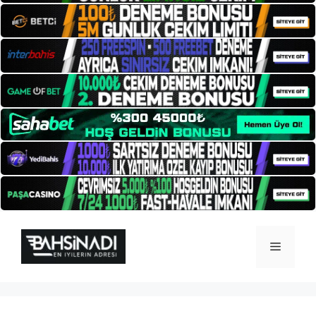
İçeriğe
atla
Menü