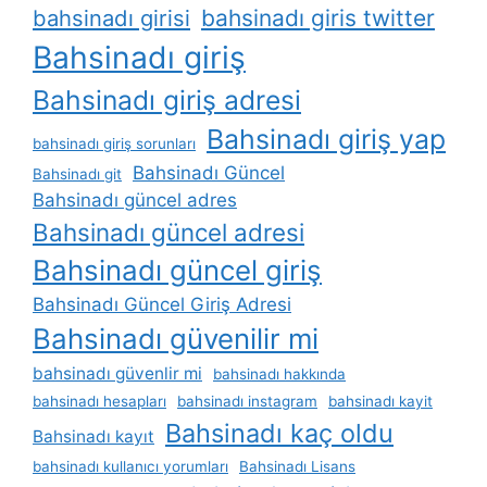
bahsinadı girisi
bahsinadı giris twitter
Bahsinadı giriş
Bahsinadı giriş adresi
Bahsinadı giriş yap
bahsinadı giriş sorunları
Bahsinadı Güncel
Bahsinadı git
Bahsinadı güncel adres
Bahsinadı güncel adresi
Bahsinadı güncel giriş
Bahsinadı Güncel Giriş Adresi
Bahsinadı güvenilir mi
bahsinadı güvenlir mi
bahsinadı hakkında
bahsinadı hesapları
bahsinadı instagram
bahsinadı kayit
Bahsinadı kaç oldu
Bahsinadı kayıt
bahsinadı kullanıcı yorumları
Bahsinadı Lisans