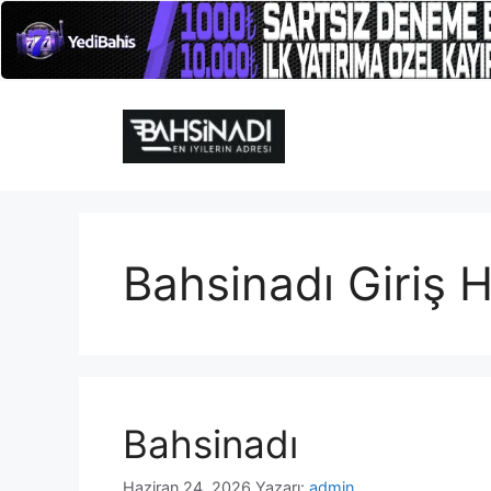
İçeriğe
atla
Bahsinadı Giriş 
Bahsinadı
Haziran 24, 2026
Yazarı:
admin