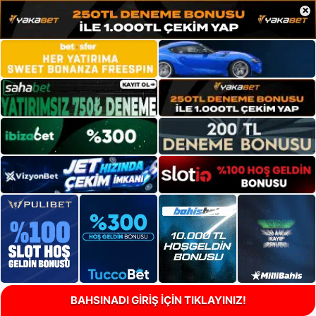
×
BAHSINADI GİRİŞ İÇİN TIKLAYINIZ!