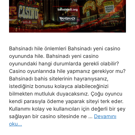
Bahsinadı hile önlemleri Bahsinadı yeni casino
oyununda hile. Bahsinadı yeni casino
oyunundaki hangi durumlarda gerekli olabilir?
Casino oyunlarında hile yapmanız gerekiyor mu?
Bahsinadı bahis sitelerinin hayranıysanız,
istediğiniz bonusu kolayca alabileceğinizi
bilmekten mutluluk duyacaksınız. Çoğu oyuncu
kendi parasıyla ödeme yaparak siteyi terk eder.
Kullanımı kolay ve kullanıcıları için değerli bir şey
sağlayan bir casino sitesinde ne …
Devamını
oku…