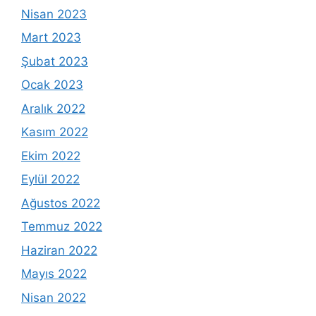
Nisan 2023
Mart 2023
Şubat 2023
Ocak 2023
Aralık 2022
Kasım 2022
Ekim 2022
Eylül 2022
Ağustos 2022
Temmuz 2022
Haziran 2022
Mayıs 2022
Nisan 2022