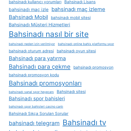
bahsinadı kullanıcı yorumları
Bahsinadı Lisans
bahsinadı maç izleme
bahsinadı maç izle
Bahsinadı Mobil
bahsinadı mobil sitesi
Bahsinadı Müşteri Hizmetleri
Bahsinadı nasıl bir site
bahsinadı neden i̇zin verilmiyor
bahsinadı online bahis platformu spor
bahsinadı oturum adresi
bahsinadı oyun sitesi
Bahsinadı para yatırma
Bahsinadı para çekme
bahsinadı promosyon
bahsinadı promosyon kodu
Bahsinadı promosyonları
Bahsinadı sitesi
bahsinadı sanal spor heyecanı
Bahsinadı spor bahisleri
bahsinadı spor bahisleri casino canlı
Bahsinadı Sıkça Sorulan Sorular
Bahsinadı tv
bahsinadı telegram