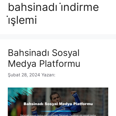
bahsinadı i̇ndirme
i̇şlemi
Bahsinadı Sosyal
Medya Platformu
Şubat 28, 2024
Yazarı: