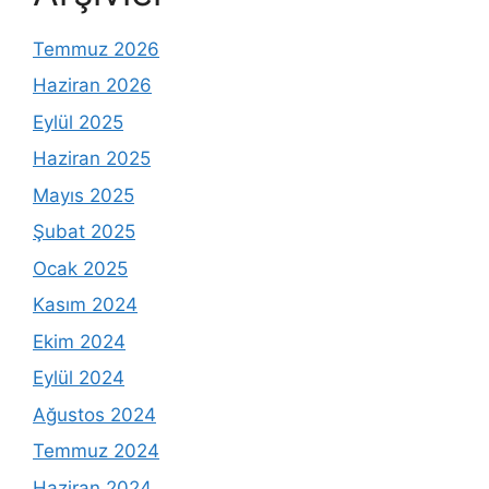
Temmuz 2026
Haziran 2026
Eylül 2025
Haziran 2025
Mayıs 2025
Şubat 2025
Ocak 2025
Kasım 2024
Ekim 2024
Eylül 2024
Ağustos 2024
Temmuz 2024
Haziran 2024