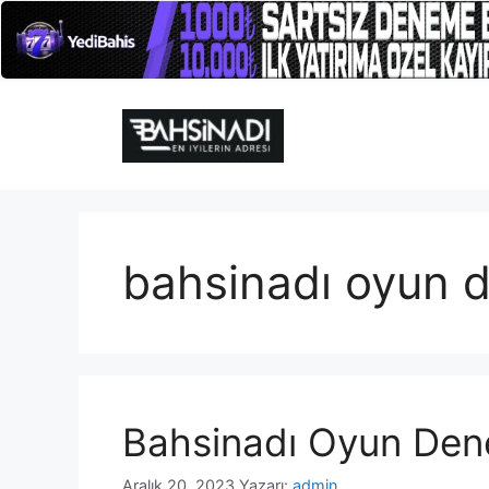
İçeriğe
atla
bahsinadı oyun 
Bahsinadı Oyun Den
Aralık 20, 2023
Yazarı:
admin