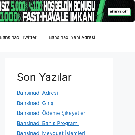
Bahsinadı Twitter
Bahsinadı Yeni Adresi
Son Yazılar
Bahsinadı Adresi
Bahsinadı Giriş
Bahsinadı Ödeme Şikayetleri
Bahsinadı Bahis Programı
Bahsinadı Mevduat İşlemleri