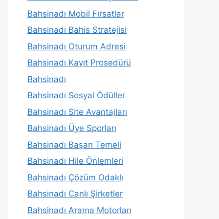
Bahsinadı Mobil Fırsatlar
Bahsinadı Bahis Stratejisi
Bahsinadı Oturum Adresi
Bahsinadı Kayıt Prosedürü
Bahsinadı
Bahsinadı Sosyal Ödüller
Bahsinadı Site Avantajları
Bahsinadı Üye Sporları
Bahsinadı Başarı Temeli
Bahsinadı Hile Önlemleri
Bahsinadı Çözüm Odaklı
Bahsinadı Canlı Şirketler
Bahsinadı Arama Motorları