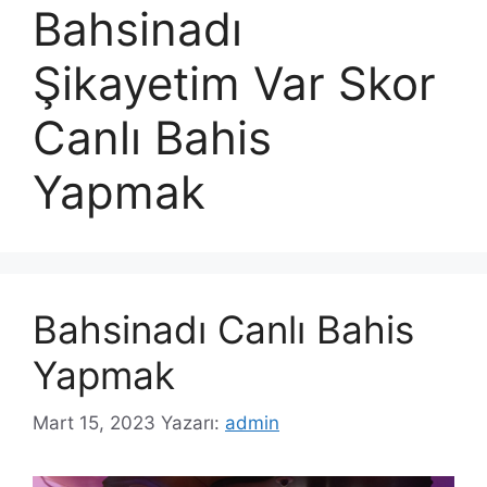
Bahsinadı
Şikayetim Var Skor
Canlı Bahis
Yapmak
Bahsinadı Canlı Bahis
Yapmak
Mart 15, 2023
Yazarı:
admin