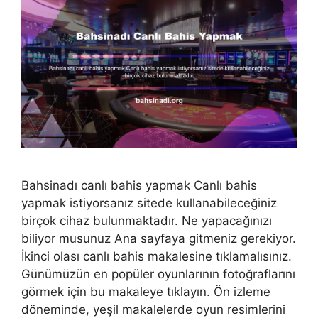
Bahsinadı canlı bahis yapmak Canlı bahis
yapmak istiyorsanız sitede kullanabileceğiniz
birçok cihaz bulunmaktadır. Ne yapacağınızı
biliyor musunuz Ana sayfaya gitmeniz gerekiyor.
İkinci olası canlı bahis makalesine tıklamalısınız.
Günümüzün en popüler oyunlarının fotoğraflarını
görmek için bu makaleye tıklayın. Ön izleme
döneminde, yeşil makalelerde oyun resimlerini