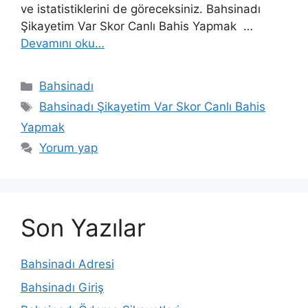
ve istatistiklerini de göreceksiniz. Bahsinadı
Şikayetim Var Skor Canlı Bahis Yapmak …
Devamını oku…
Kategoriler
Bahsinadı
Etiketler
Bahsinadı Şikayetim Var Skor Canlı Bahis
Yapmak
Yorum yap
Son Yazılar
Bahsinadı Adresi
Bahsinadı Giriş