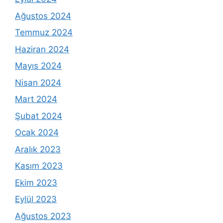
Ağustos 2024
Temmuz 2024
Haziran 2024
Mayıs 2024
Nisan 2024
Mart 2024
Şubat 2024
Ocak 2024
Aralık 2023
Kasım 2023
Ekim 2023
Eylül 2023
Ağustos 2023