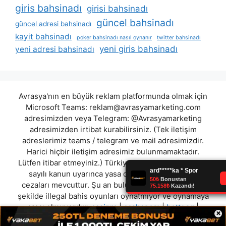
giris bahsinadı
girisi bahsinadı
güncel bahsinadı
güncel adresi bahsinadı
kayit bahsinadı
poker bahsinadı nasıl oynanır
twitter bahsinadı
yeni giris bahsinadı
yeni adresi bahsinadı
Avrasya'nın en büyük reklam platformunda olmak için
Microsoft Teams:
reklam@avrasyamarketing.com
adresimizden veya Telegram: @Avrasyamarketing
adresimizden irtibat kurabilirsiniz. (Tek iletişim
adreslerimiz teams / telegram ve mail adresimizdir.
Harici hiçbir iletişim adresimiz bulunmamaktadır.
Lütfen itibar etmeyiniz.) Türkiye yasalarına göre 7258
sayılı kanun uyarınca yasa dışı bahis oynamanın
cezaları mevcuttur. Şu an bulunduğunuz site hiç bir
şekilde illegal bahis oyunları oynatmıyor ve oynamaya
aracı olmuyordur.
casinra
|
cashanem
|
bettogg
|
×
bovbet
|
prensbet
|
rubibahis
|
bettıkla
|
casinomilyon