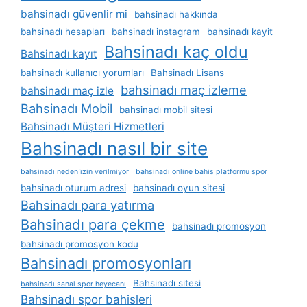
bahsinadı güvenlir mi
bahsinadı hakkında
bahsinadı hesapları
bahsinadı instagram
bahsinadı kayit
Bahsinadı kaç oldu
Bahsinadı kayıt
bahsinadı kullanıcı yorumları
Bahsinadı Lisans
bahsinadı maç izleme
bahsinadı maç izle
Bahsinadı Mobil
bahsinadı mobil sitesi
Bahsinadı Müşteri Hizmetleri
Bahsinadı nasıl bir site
bahsinadı neden i̇zin verilmiyor
bahsinadı online bahis platformu spor
bahsinadı oturum adresi
bahsinadı oyun sitesi
Bahsinadı para yatırma
Bahsinadı para çekme
bahsinadı promosyon
bahsinadı promosyon kodu
Bahsinadı promosyonları
Bahsinadı sitesi
bahsinadı sanal spor heyecanı
Bahsinadı spor bahisleri