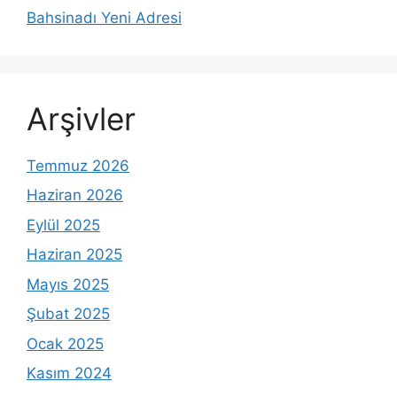
Bahsinadı Yeni Adresi
Arşivler
Temmuz 2026
Haziran 2026
Eylül 2025
Haziran 2025
Mayıs 2025
Şubat 2025
Ocak 2025
Kasım 2024