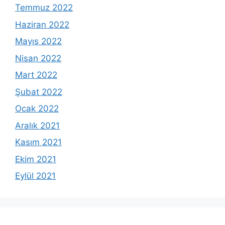
Temmuz 2022
Haziran 2022
Mayıs 2022
Nisan 2022
Mart 2022
Şubat 2022
Ocak 2022
Aralık 2021
Kasım 2021
Ekim 2021
Eylül 2021