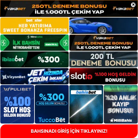
×
BAHSINADI GİRİŞ İÇİN TIKLAYINIZ!