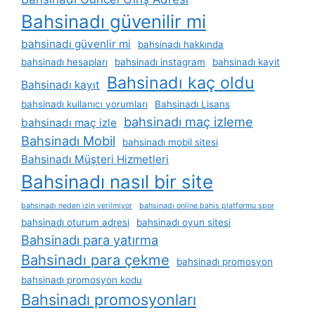
Bahsinadı güvenilir mi
bahsinadı güvenlir mi
bahsinadı hakkında
bahsinadı hesapları
bahsinadı instagram
bahsinadı kayit
Bahsinadı kaç oldu
Bahsinadı kayıt
bahsinadı kullanıcı yorumları
Bahsinadı Lisans
bahsinadı maç izleme
bahsinadı maç izle
Bahsinadı Mobil
bahsinadı mobil sitesi
Bahsinadı Müşteri Hizmetleri
Bahsinadı nasıl bir site
bahsinadı neden i̇zin verilmiyor
bahsinadı online bahis platformu spor
bahsinadı oturum adresi
bahsinadı oyun sitesi
Bahsinadı para yatırma
Bahsinadı para çekme
bahsinadı promosyon
bahsinadı promosyon kodu
Bahsinadı promosyonları