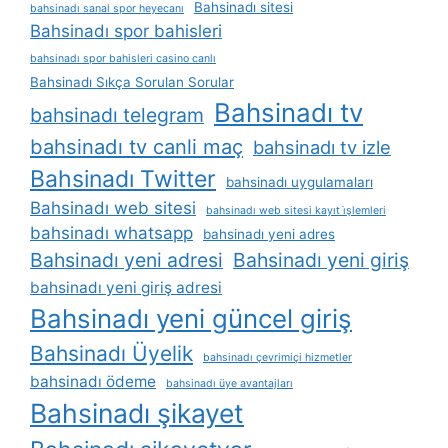
Bahsinadı sitesi
bahsinadı sanal spor heyecanı
Bahsinadı spor bahisleri
bahsinadı spor bahisleri casino canlı
Bahsinadı Sıkça Sorulan Sorular
Bahsinadı tv
bahsinadı telegram
bahsinadı tv canli maç
bahsinadı tv izle
Bahsinadı Twitter
bahsinadı uygulamaları
Bahsinadı web sitesi
bahsinadı web sitesi kayıt i̇şlemleri
bahsinadı whatsapp
bahsinadı yeni adres
Bahsinadı yeni adresi
Bahsinadı yeni giriş
bahsinadı yeni giriş adresi
Bahsinadı yeni güncel giriş
Bahsinadı Üyelik
bahsinadı çevrimiçi hizmetler
bahsinadı ödeme
bahsinadı üye avantajları
Bahsinadı şikayet