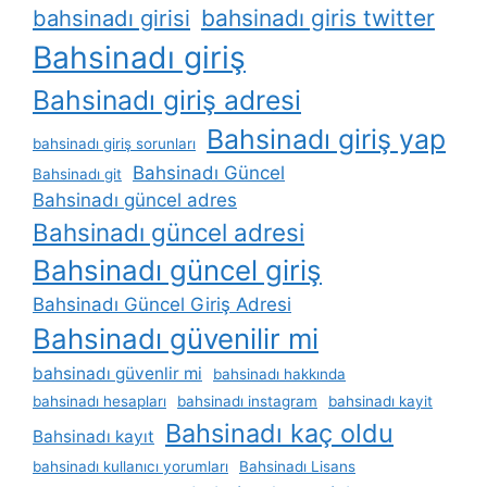
bahsinadı girisi
bahsinadı giris twitter
Bahsinadı giriş
Bahsinadı giriş adresi
Bahsinadı giriş yap
bahsinadı giriş sorunları
Bahsinadı Güncel
Bahsinadı git
Bahsinadı güncel adres
Bahsinadı güncel adresi
Bahsinadı güncel giriş
Bahsinadı Güncel Giriş Adresi
Bahsinadı güvenilir mi
bahsinadı güvenlir mi
bahsinadı hakkında
bahsinadı hesapları
bahsinadı instagram
bahsinadı kayit
Bahsinadı kaç oldu
Bahsinadı kayıt
bahsinadı kullanıcı yorumları
Bahsinadı Lisans