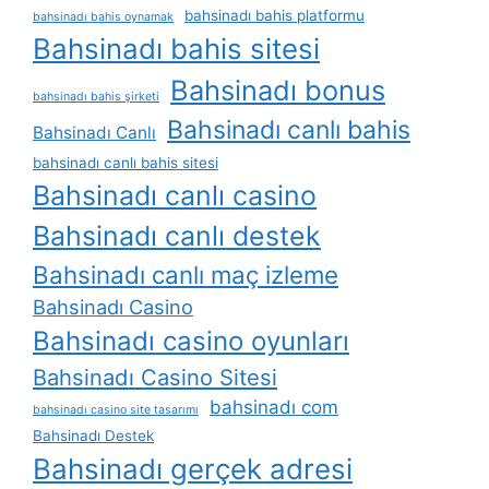
bahsinadı bahis platformu
bahsinadı bahis oynamak
Bahsinadı bahis sitesi
Bahsinadı bonus
bahsinadı bahis şirketi
Bahsinadı canlı bahis
Bahsinadı Canlı
bahsinadı canlı bahis sitesi
Bahsinadı canlı casino
Bahsinadı canlı destek
Bahsinadı canlı maç izleme
Bahsinadı Casino
Bahsinadı casino oyunları
Bahsinadı Casino Sitesi
bahsinadı com
bahsinadı casino site tasarımı
Bahsinadı Destek
Bahsinadı gerçek adresi