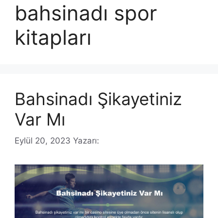
bahsinadı spor
kitapları
Bahsinadı Şikayetiniz
Var Mı
Eylül 20, 2023
Yazarı: