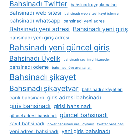
Bahsinadı Twitter
bahsinadı uygulamaları
Bahsinadı web sitesi
bahsinadı web sitesi kayıt i̇şlemleri
bahsinadı whatsapp
bahsinadı yeni adres
Bahsinadı yeni adresi
Bahsinadı yeni giriş
bahsinadı yeni giriş adresi
Bahsinadı yeni güncel giriş
Bahsinadı Üyelik
bahsinadı çevrimiçi hizmetler
bahsinadı ödeme
bahsinadı üye avantajları
Bahsinadı şikayet
Bahsinadı şikayetvar
bahsinadı şikâyetleri
giris adresi bahsinadı
canli bahsinadı
giris bahsinadı
girisi bahsinadı
güncel bahsinadı
güncel adresi bahsinadı
kayit bahsinadı
poker bahsinadı nasıl oynanır
twitter bahsinadı
yeni giris bahsinadı
yeni adresi bahsinadı