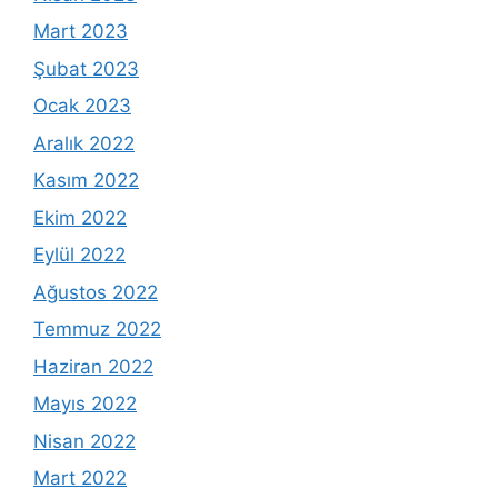
Mart 2023
Şubat 2023
Ocak 2023
Aralık 2022
Kasım 2022
Ekim 2022
Eylül 2022
Ağustos 2022
Temmuz 2022
Haziran 2022
Mayıs 2022
Nisan 2022
Mart 2022