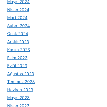
Mayıs 2024
Nisan 2024
Mart 2024
Şubat 2024
Ocak 2024
Aralık 2023
Kasım 2023
Ekim 2023
Eylül 2023
Ağustos 2023
Temmuz 2023
Haziran 2023
Mayıs 2023
Nisan 2023