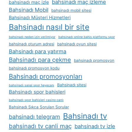
bahsinadı maç izleme
bahsinadı maç izle
Bahsinadı Mobil
bahsinadı mobil sitesi
Bahsinadı Müşteri Hizmetleri
Bahsinadı nasıl bir site
bahsinadı neden i̇zin verilmiyor
bahsinadı online bahis platformu spor
bahsinadı oturum adresi
bahsinadı oyun sitesi
Bahsinadı para yatırma
Bahsinadı para çekme
bahsinadı promosyon
bahsinadı promosyon kodu
Bahsinadı promosyonları
Bahsinadı sitesi
bahsinadı sanal spor heyecanı
Bahsinadı spor bahisleri
bahsinadı spor bahisleri casino canlı
Bahsinadı Sıkça Sorulan Sorular
Bahsinadı tv
bahsinadı telegram
bahsinadı tv canli maç
bahsinadı tv izle