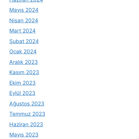
Mayıs 2024
Nisan 2024
Mart 2024
Şubat 2024
Ocak 2024
Aralık 2023
Kasım 2023
Ekim 2023
Eylül 2023
Ağustos 2023
Temmuz 2023
Haziran 2023
Mayıs 2023