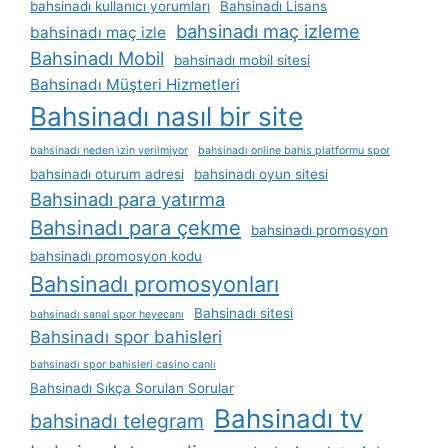
bahsinadı kullanıcı yorumları
Bahsinadı Lisans
bahsinadı maç izleme
bahsinadı maç izle
Bahsinadı Mobil
bahsinadı mobil sitesi
Bahsinadı Müşteri Hizmetleri
Bahsinadı nasıl bir site
bahsinadı neden i̇zin verilmiyor
bahsinadı online bahis platformu spor
bahsinadı oturum adresi
bahsinadı oyun sitesi
Bahsinadı para yatırma
Bahsinadı para çekme
bahsinadı promosyon
bahsinadı promosyon kodu
Bahsinadı promosyonları
Bahsinadı sitesi
bahsinadı sanal spor heyecanı
Bahsinadı spor bahisleri
bahsinadı spor bahisleri casino canlı
Bahsinadı Sıkça Sorulan Sorular
Bahsinadı tv
bahsinadı telegram