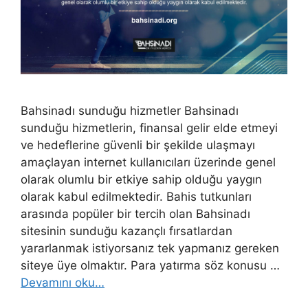
Bahsinadı sunduğu hizmetler Bahsinadı
sunduğu hizmetlerin, finansal gelir elde etmeyi
ve hedeflerine güvenli bir şekilde ulaşmayı
amaçlayan internet kullanıcıları üzerinde genel
olarak olumlu bir etkiye sahip olduğu yaygın
olarak kabul edilmektedir. Bahis tutkunları
arasında popüler bir tercih olan Bahsinadı
sitesinin sunduğu kazançlı fırsatlardan
yararlanmak istiyorsanız tek yapmanız gereken
siteye üye olmaktır. Para yatırma söz konusu …
Devamını oku…