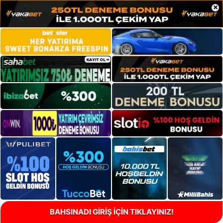
×
BAHSINADI GİRİŞ İÇİN TIKLAYINIZ!