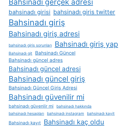
Bahsinadı gerçek adresi
bahsinadı girisi
bahsinadı giris twitter
Bahsinadı giriş
Bahsinadı giriş adresi
Bahsinadı giriş yap
bahsinadı giriş sorunları
Bahsinadı Güncel
Bahsinadı git
Bahsinadı güncel adres
Bahsinadı güncel adresi
Bahsinadı güncel giriş
Bahsinadı Güncel Giriş Adresi
Bahsinadı güvenilir mi
bahsinadı güvenlir mi
bahsinadı hakkında
bahsinadı hesapları
bahsinadı instagram
bahsinadı kayit
Bahsinadı kaç oldu
Bahsinadı kayıt