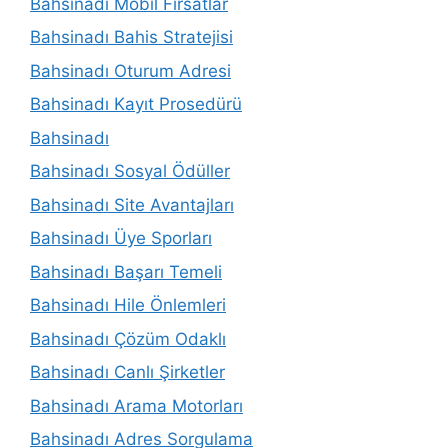
Bahsinadı Mobil Fırsatlar
Bahsinadı Bahis Stratejisi
Bahsinadı Oturum Adresi
Bahsinadı Kayıt Prosedürü
Bahsinadı
Bahsinadı Sosyal Ödüller
Bahsinadı Site Avantajları
Bahsinadı Üye Sporları
Bahsinadı Başarı Temeli
Bahsinadı Hile Önlemleri
Bahsinadı Çözüm Odaklı
Bahsinadı Canlı Şirketler
Bahsinadı Arama Motorları
Bahsinadı Adres Sorgulama