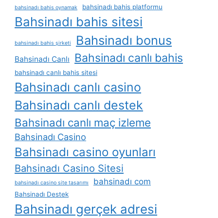
bahsinadı bahis platformu
bahsinadı bahis oynamak
Bahsinadı bahis sitesi
Bahsinadı bonus
bahsinadı bahis şirketi
Bahsinadı canlı bahis
Bahsinadı Canlı
bahsinadı canlı bahis sitesi
Bahsinadı canlı casino
Bahsinadı canlı destek
Bahsinadı canlı maç izleme
Bahsinadı Casino
Bahsinadı casino oyunları
Bahsinadı Casino Sitesi
bahsinadı com
bahsinadı casino site tasarımı
Bahsinadı Destek
Bahsinadı gerçek adresi