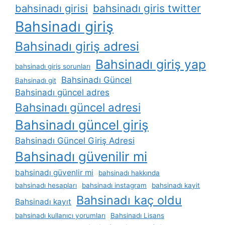
bahsinadı girisi
bahsinadı giris twitter
Bahsinadı giriş
Bahsinadı giriş adresi
Bahsinadı giriş yap
bahsinadı giriş sorunları
Bahsinadı Güncel
Bahsinadı git
Bahsinadı güncel adres
Bahsinadı güncel adresi
Bahsinadı güncel giriş
Bahsinadı Güncel Giriş Adresi
Bahsinadı güvenilir mi
bahsinadı güvenlir mi
bahsinadı hakkında
bahsinadı hesapları
bahsinadı instagram
bahsinadı kayit
Bahsinadı kaç oldu
Bahsinadı kayıt
bahsinadı kullanıcı yorumları
Bahsinadı Lisans