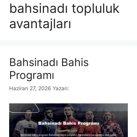
bahsinadı topluluk
avantajları
Bahsinadı Bahis
Programı
Haziran 27, 2026
Yazarı: