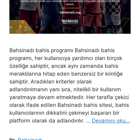
Bahsinadı bahis programı Bahsinadı bahis
programı, her kullanıcıya yardımcı olan birçok
özelliğe sahiptir, ancak aynı zamanda bahis
meraklılarına hitap eden benzersiz bir kimliğe
sahiptir. Aradıkları kriterler olarak
adlandırılmanın yanı sıra, nitelikli bir kullanım
yaratmaya devam etmektedir. Her tarafla çekici
olarak ifade edilen Bahsinadı bahis sitesi, bahis
kullanıcılarının dikkatini çekmeyi başaran bir
platform olarak da adlandırılır. …
Devamını oku…
Kategoriler