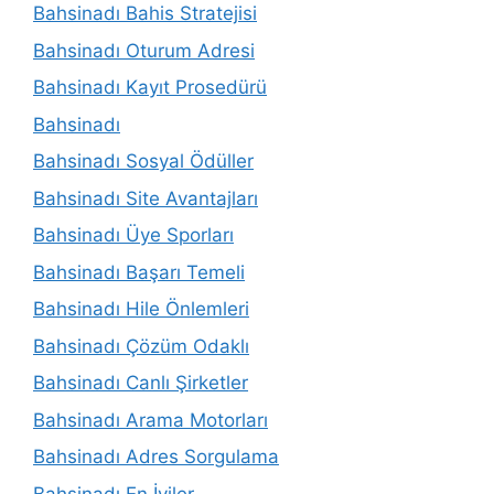
Bahsinadı Bahis Stratejisi
Bahsinadı Oturum Adresi
Bahsinadı Kayıt Prosedürü
Bahsinadı
Bahsinadı Sosyal Ödüller
Bahsinadı Site Avantajları
Bahsinadı Üye Sporları
Bahsinadı Başarı Temeli
Bahsinadı Hile Önlemleri
Bahsinadı Çözüm Odaklı
Bahsinadı Canlı Şirketler
Bahsinadı Arama Motorları
Bahsinadı Adres Sorgulama
Bahsinadı En İyiler