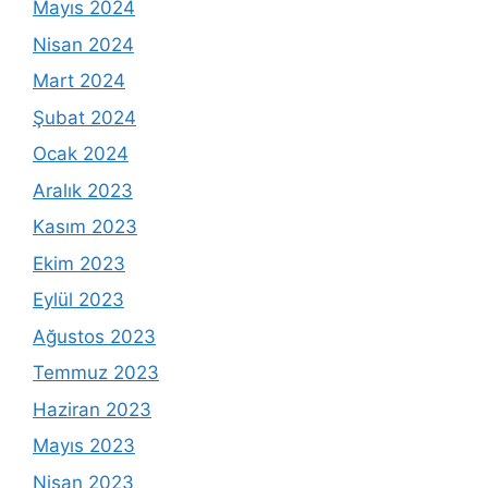
Mayıs 2024
Nisan 2024
Mart 2024
Şubat 2024
Ocak 2024
Aralık 2023
Kasım 2023
Ekim 2023
Eylül 2023
Ağustos 2023
Temmuz 2023
Haziran 2023
Mayıs 2023
Nisan 2023