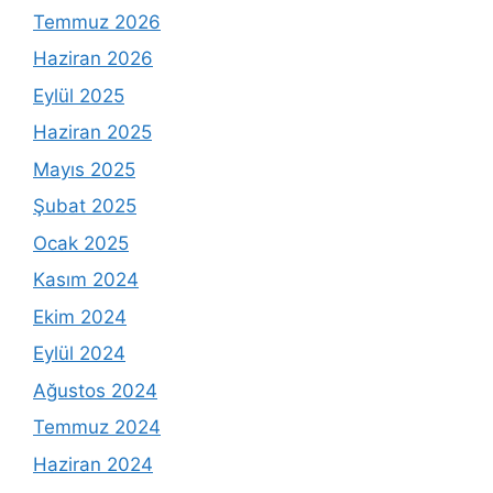
Temmuz 2026
Haziran 2026
Eylül 2025
Haziran 2025
Mayıs 2025
Şubat 2025
Ocak 2025
Kasım 2024
Ekim 2024
Eylül 2024
Ağustos 2024
Temmuz 2024
Haziran 2024