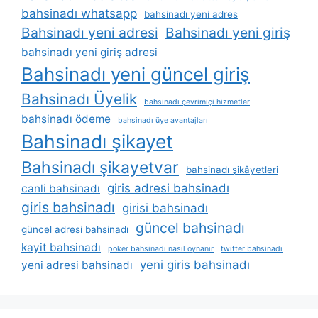
bahsinadı whatsapp
bahsinadı yeni adres
Bahsinadı yeni adresi
Bahsinadı yeni giriş
bahsinadı yeni giriş adresi
Bahsinadı yeni güncel giriş
Bahsinadı Üyelik
bahsinadı çevrimiçi hizmetler
bahsinadı ödeme
bahsinadı üye avantajları
Bahsinadı şikayet
Bahsinadı şikayetvar
bahsinadı şikâyetleri
giris adresi bahsinadı
canli bahsinadı
giris bahsinadı
girisi bahsinadı
güncel bahsinadı
güncel adresi bahsinadı
kayit bahsinadı
poker bahsinadı nasıl oynanır
twitter bahsinadı
yeni giris bahsinadı
yeni adresi bahsinadı