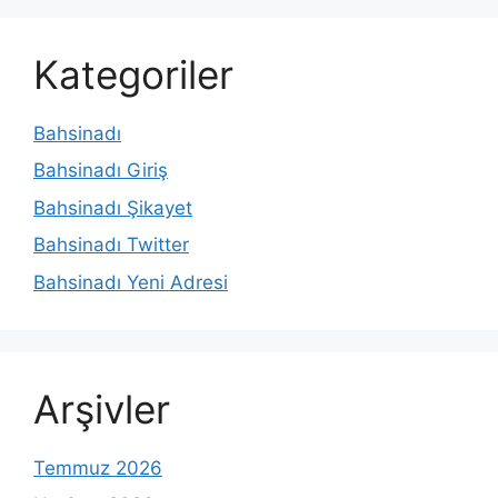
Kategoriler
Bahsinadı
Bahsinadı Giriş
Bahsinadı Şikayet
Bahsinadı Twitter
Bahsinadı Yeni Adresi
Arşivler
Temmuz 2026