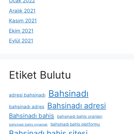
Ocak 2022
Aralık 2021
Kasım 2021
Ekim 2021
Eylül 2021
Etiket Bulutu
Bahsinadı
adresi bahsinadı
Bahsinadı adresi
bahsinadı adres
Bahsinadı bahis
bahsinadı bahis oranları
bahsinadı bahis platformu
bahsinadı bahis oynamak
Bahsinadı bahis sitesi