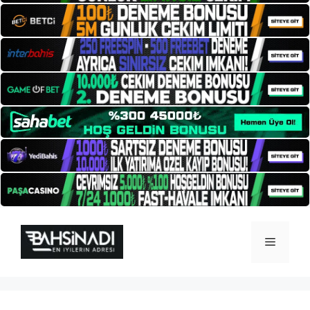
İçeriğe
atla
Menü