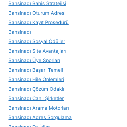
Bahsinadı Bahis Stratejisi
Bahsinadı Oturum Adresi
Bahsinadı Kayıt Prosedürü
Bahsinadı
Bahsinadı Sosyal Ödüller
Bahsinadı Site Avantajları
Bahsinadı Üye Sporları
Bahsinadı Başarı Temeli
Bahsinadı Hile Önlemleri
Bahsinadı Çözüm Odaklı
Bahsinadı Canlı Şirketler
Bahsinadı Arama Motorları
Bahsinadı Adres Sorgulama
Bahsinadı En İyiler