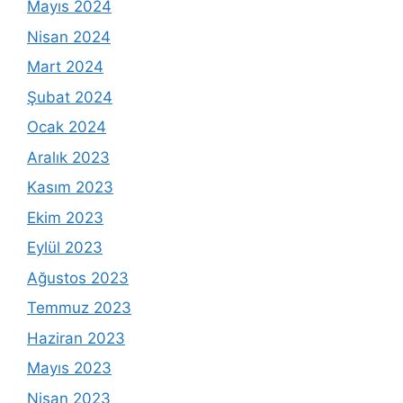
Mayıs 2024
Nisan 2024
Mart 2024
Şubat 2024
Ocak 2024
Aralık 2023
Kasım 2023
Ekim 2023
Eylül 2023
Ağustos 2023
Temmuz 2023
Haziran 2023
Mayıs 2023
Nisan 2023