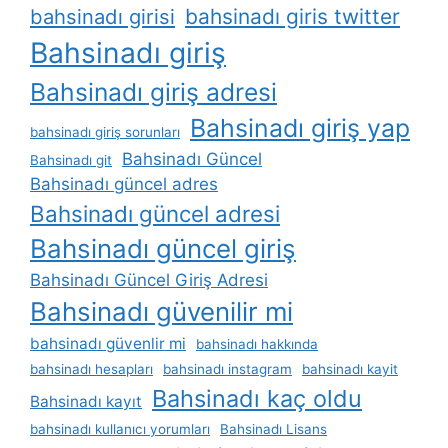
bahsinadı girisi
bahsinadı giris twitter
Bahsinadı giriş
Bahsinadı giriş adresi
Bahsinadı giriş yap
bahsinadı giriş sorunları
Bahsinadı Güncel
Bahsinadı git
Bahsinadı güncel adres
Bahsinadı güncel adresi
Bahsinadı güncel giriş
Bahsinadı Güncel Giriş Adresi
Bahsinadı güvenilir mi
bahsinadı güvenlir mi
bahsinadı hakkında
bahsinadı hesapları
bahsinadı instagram
bahsinadı kayit
Bahsinadı kaç oldu
Bahsinadı kayıt
bahsinadı kullanıcı yorumları
Bahsinadı Lisans