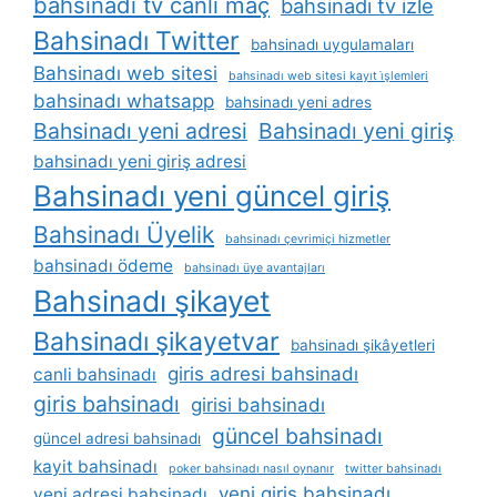
bahsinadı tv canli maç
bahsinadı tv izle
Bahsinadı Twitter
bahsinadı uygulamaları
Bahsinadı web sitesi
bahsinadı web sitesi kayıt i̇şlemleri
bahsinadı whatsapp
bahsinadı yeni adres
Bahsinadı yeni adresi
Bahsinadı yeni giriş
bahsinadı yeni giriş adresi
Bahsinadı yeni güncel giriş
Bahsinadı Üyelik
bahsinadı çevrimiçi hizmetler
bahsinadı ödeme
bahsinadı üye avantajları
Bahsinadı şikayet
Bahsinadı şikayetvar
bahsinadı şikâyetleri
giris adresi bahsinadı
canli bahsinadı
giris bahsinadı
girisi bahsinadı
güncel bahsinadı
güncel adresi bahsinadı
kayit bahsinadı
poker bahsinadı nasıl oynanır
twitter bahsinadı
yeni giris bahsinadı
yeni adresi bahsinadı