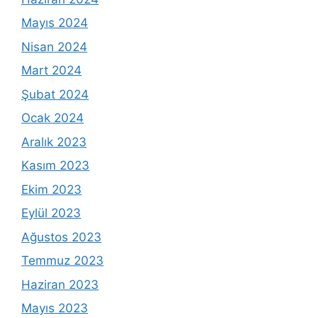
Mayıs 2024
Nisan 2024
Mart 2024
Şubat 2024
Ocak 2024
Aralık 2023
Kasım 2023
Ekim 2023
Eylül 2023
Ağustos 2023
Temmuz 2023
Haziran 2023
Mayıs 2023