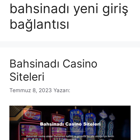
bahsinadı yeni giriş
bağlantısı
Bahsinadı Casino
Siteleri
Temmuz 8, 2023
Yazarı: