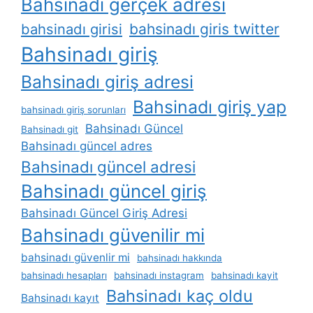
Bahsinadı gerçek adresi
bahsinadı girisi
bahsinadı giris twitter
Bahsinadı giriş
Bahsinadı giriş adresi
Bahsinadı giriş yap
bahsinadı giriş sorunları
Bahsinadı Güncel
Bahsinadı git
Bahsinadı güncel adres
Bahsinadı güncel adresi
Bahsinadı güncel giriş
Bahsinadı Güncel Giriş Adresi
Bahsinadı güvenilir mi
bahsinadı güvenlir mi
bahsinadı hakkında
bahsinadı hesapları
bahsinadı instagram
bahsinadı kayit
Bahsinadı kaç oldu
Bahsinadı kayıt