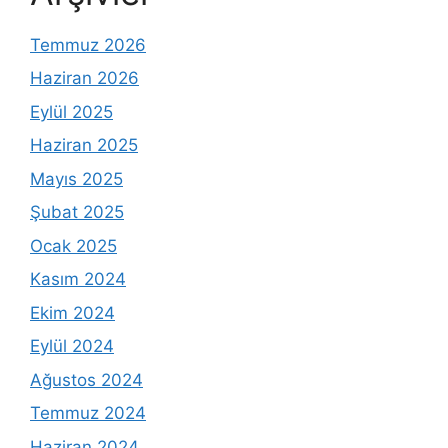
Temmuz 2026
Haziran 2026
Eylül 2025
Haziran 2025
Mayıs 2025
Şubat 2025
Ocak 2025
Kasım 2024
Ekim 2024
Eylül 2024
Ağustos 2024
Temmuz 2024
Haziran 2024