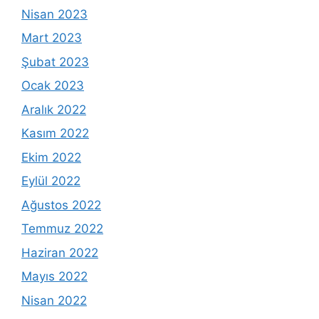
Nisan 2023
Mart 2023
Şubat 2023
Ocak 2023
Aralık 2022
Kasım 2022
Ekim 2022
Eylül 2022
Ağustos 2022
Temmuz 2022
Haziran 2022
Mayıs 2022
Nisan 2022