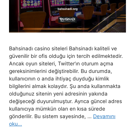
Bahsinadı casino siteleri Bahsinadı kaliteli ve
güvenilir bir ofis olduğu için tercih edilmektedir.
Ancak oyun siteleri, Twitter’ın oturum açma
gereksinimlerini değiştirebilir. Bu durumda,
kullanıcının o anda ihtiyaç duyduğu kimlik
bilgilerini almak kolaydır. Şu anda kullanmakta
olduğunuz sitenin yeni adresinin yakında
değişeceği duyurulmuştur. Ayrıca güncel adres
kullanıcıya mümkün olan en kısa sürede
gönderilir. Bu sistem sayesinde, …
Devamını
oku…