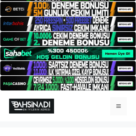
İçeriğe
atla
Menü