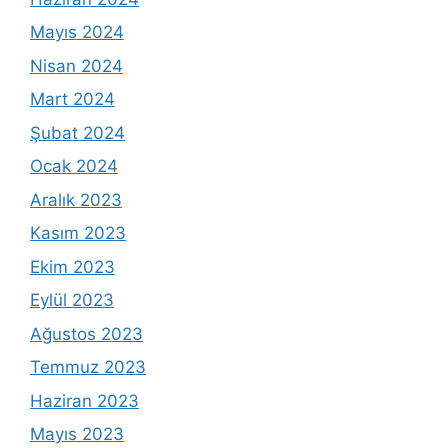
Mayıs 2024
Nisan 2024
Mart 2024
Şubat 2024
Ocak 2024
Aralık 2023
Kasım 2023
Ekim 2023
Eylül 2023
Ağustos 2023
Temmuz 2023
Haziran 2023
Mayıs 2023