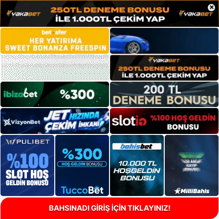
×
BAHSINADI GİRİŞ İÇİN TIKLAYINIZ!