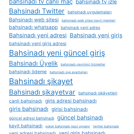
bahsinadı tv canli maç
bahsinadı tv izle
Bahsinadı Twitter
bahsinadı uygulamaları
Bahsinadı web sitesi
bahsinadı web sitesi kayıt i̇şlemleri
bahsinadı whatsapp
bahsinadı yeni adres
Bahsinadı yeni adresi
Bahsinadı yeni giriş
bahsinadı yeni giriş adresi
Bahsinadı yeni güncel giriş
Bahsinadı Üyelik
bahsinadı çevrimiçi hizmetler
bahsinadı ödeme
bahsinadı üye avantajları
Bahsinadı şikayet
Bahsinadı şikayetvar
bahsinadı şikâyetleri
giris adresi bahsinadı
canli bahsinadı
giris bahsinadı
girisi bahsinadı
güncel bahsinadı
güncel adresi bahsinadı
kayit bahsinadı
poker bahsinadı nasıl oynanır
twitter bahsinadı
yeni giris bahsinadı
yeni adresi bahsinadı