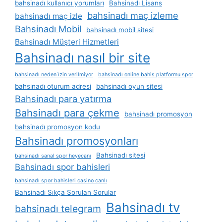
bahsinadı kullanıcı yorumları
Bahsinadı Lisans
bahsinadı maç izleme
bahsinadı maç izle
Bahsinadı Mobil
bahsinadı mobil sitesi
Bahsinadı Müşteri Hizmetleri
Bahsinadı nasıl bir site
bahsinadı neden i̇zin verilmiyor
bahsinadı online bahis platformu spor
bahsinadı oturum adresi
bahsinadı oyun sitesi
Bahsinadı para yatırma
Bahsinadı para çekme
bahsinadı promosyon
bahsinadı promosyon kodu
Bahsinadı promosyonları
Bahsinadı sitesi
bahsinadı sanal spor heyecanı
Bahsinadı spor bahisleri
bahsinadı spor bahisleri casino canlı
Bahsinadı Sıkça Sorulan Sorular
Bahsinadı tv
bahsinadı telegram