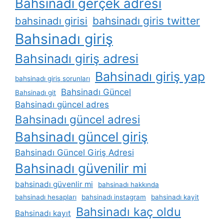
Bahsinadı gerçek adresi
bahsinadı girisi
bahsinadı giris twitter
Bahsinadı giriş
Bahsinadı giriş adresi
Bahsinadı giriş yap
bahsinadı giriş sorunları
Bahsinadı Güncel
Bahsinadı git
Bahsinadı güncel adres
Bahsinadı güncel adresi
Bahsinadı güncel giriş
Bahsinadı Güncel Giriş Adresi
Bahsinadı güvenilir mi
bahsinadı güvenlir mi
bahsinadı hakkında
bahsinadı hesapları
bahsinadı instagram
bahsinadı kayit
Bahsinadı kaç oldu
Bahsinadı kayıt