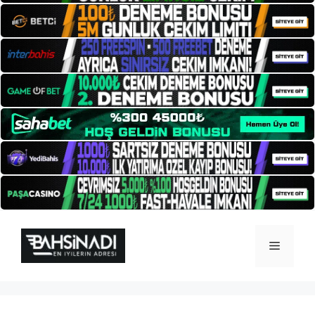
İçeriğe
atla
Menü