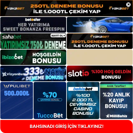
×
BAHSINADI GİRİŞ İÇİN TIKLAYINIZ!