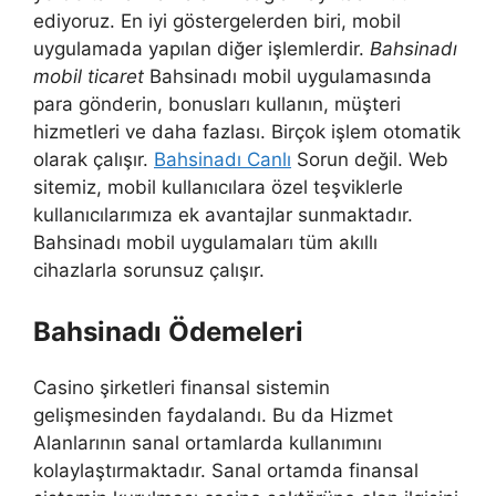
ediyoruz. En iyi göstergelerden biri, mobil
uygulamada yapılan diğer işlemlerdir.
Bahsinadı
mobil ticaret
Bahsinadı mobil uygulamasında
para gönderin, bonusları kullanın, müşteri
hizmetleri ve daha fazlası. Birçok işlem otomatik
olarak çalışır.
Bahsinadı Canlı
Sorun değil. Web
sitemiz, mobil kullanıcılara özel teşviklerle
kullanıcılarımıza ek avantajlar sunmaktadır.
Bahsinadı mobil uygulamaları tüm akıllı
cihazlarla sorunsuz çalışır.
Bahsinadı Ödemeleri
Casino şirketleri finansal sistemin
gelişmesinden faydalandı. Bu da Hizmet
Alanlarının sanal ortamlarda kullanımını
kolaylaştırmaktadır. Sanal ortamda finansal