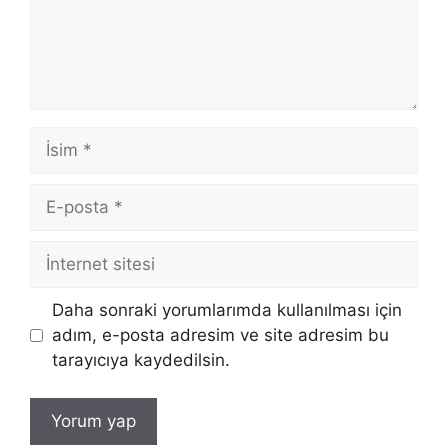
İsim
E-
posta
İnternet
sitesi
Daha sonraki yorumlarımda kullanılması için
adım, e-posta adresim ve site adresim bu
tarayıcıya kaydedilsin.