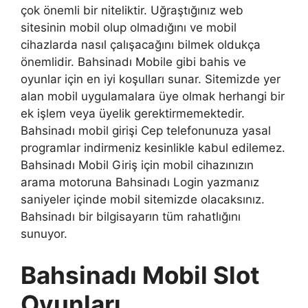
çok önemli bir niteliktir. Uğraştığınız web
sitesinin mobil olup olmadığını ve mobil
cihazlarda nasıl çalışacağını bilmek oldukça
önemlidir. Bahsinadı Mobile gibi bahis ve
oyunlar için en iyi koşulları sunar. Sitemizde yer
alan mobil uygulamalara üye olmak herhangi bir
ek işlem veya üyelik gerektirmemektedir.
Bahsinadı mobil girişi Cep telefonunuza yasal
programlar indirmeniz kesinlikle kabul edilemez.
Bahsinadı Mobil Giriş için mobil cihazınızın
arama motoruna Bahsinadı Login yazmanız
saniyeler içinde mobil sitemizde olacaksınız.
Bahsinadı bir bilgisayarın tüm rahatlığını
sunuyor.
Bahsinadı Mobil Slot
Oyunları