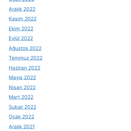
Aralık 2022
Kasım 2022
Ekim 2022
Eylül 2022
Ağustos 2022
Temmuz 2022
Haziran 2022
Mayıs 2022
Nisan 2022
Mart 2022
Şubat 2022
Ocak 2022
Aralık 2021