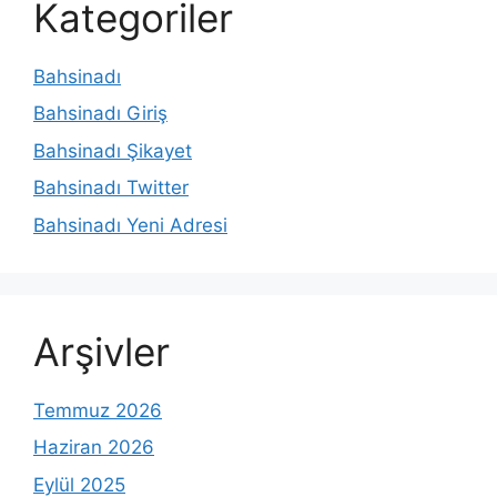
Kategoriler
Bahsinadı
Bahsinadı Giriş
Bahsinadı Şikayet
Bahsinadı Twitter
Bahsinadı Yeni Adresi
Arşivler
Temmuz 2026
Haziran 2026
Eylül 2025