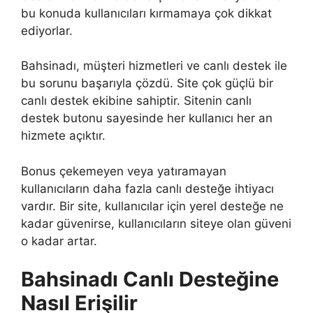
bu konuda kullanıcıları kırmamaya çok dikkat
ediyorlar.
Bahsinadı, müşteri hizmetleri ve canlı destek ile
bu sorunu başarıyla çözdü. Site çok güçlü bir
canlı destek ekibine sahiptir. Sitenin canlı
destek butonu sayesinde her kullanıcı her an
hizmete açıktır.
Bonus çekemeyen veya yatıramayan
kullanıcıların daha fazla canlı desteğe ihtiyacı
vardır. Bir site, kullanıcılar için yerel desteğe ne
kadar güvenirse, kullanıcıların siteye olan güveni
o kadar artar.
Bahsinadı Canlı Desteğine
Nasıl Erişilir