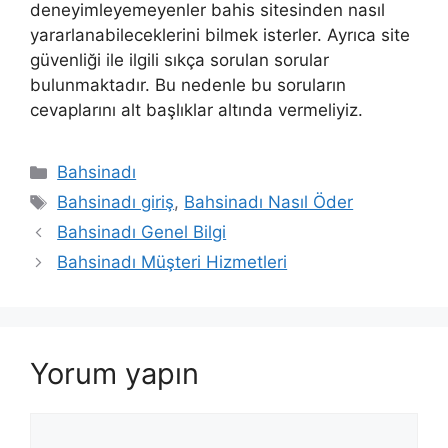
deneyimleyemeyenler bahis sitesinden nasıl
yararlanabileceklerini bilmek isterler. Ayrıca site
güvenliği ile ilgili sıkça sorulan sorular
bulunmaktadır. Bu nedenle bu soruların
cevaplarını alt başlıklar altında vermeliyiz.
Kategoriler
Bahsinadı
Etiketler
Bahsinadı giriş
,
Bahsinadı Nasıl Öder
Bahsinadı Genel Bilgi
Bahsinadı Müşteri Hizmetleri
Yorum yapın
Yorum