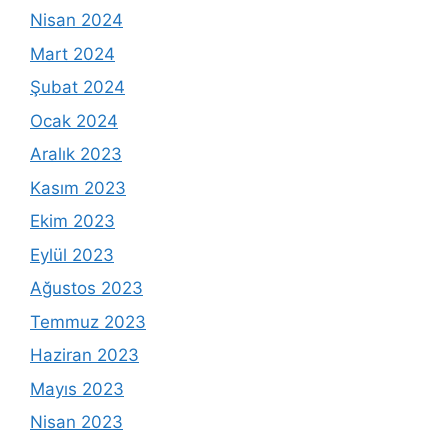
Nisan 2024
Mart 2024
Şubat 2024
Ocak 2024
Aralık 2023
Kasım 2023
Ekim 2023
Eylül 2023
Ağustos 2023
Temmuz 2023
Haziran 2023
Mayıs 2023
Nisan 2023