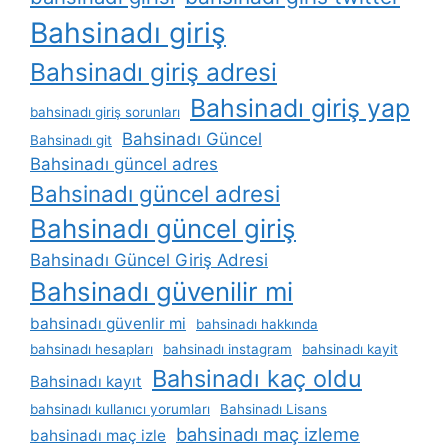
Bahsinadı giriş
Bahsinadı giriş adresi
Bahsinadı giriş yap
bahsinadı giriş sorunları
Bahsinadı Güncel
Bahsinadı git
Bahsinadı güncel adres
Bahsinadı güncel adresi
Bahsinadı güncel giriş
Bahsinadı Güncel Giriş Adresi
Bahsinadı güvenilir mi
bahsinadı güvenlir mi
bahsinadı hakkında
bahsinadı hesapları
bahsinadı instagram
bahsinadı kayit
Bahsinadı kaç oldu
Bahsinadı kayıt
bahsinadı kullanıcı yorumları
Bahsinadı Lisans
bahsinadı maç izleme
bahsinadı maç izle