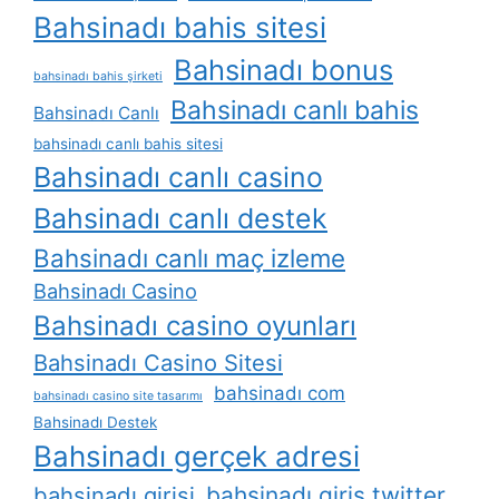
Bahsinadı bahis sitesi
Bahsinadı bonus
bahsinadı bahis şirketi
Bahsinadı canlı bahis
Bahsinadı Canlı
bahsinadı canlı bahis sitesi
Bahsinadı canlı casino
Bahsinadı canlı destek
Bahsinadı canlı maç izleme
Bahsinadı Casino
Bahsinadı casino oyunları
Bahsinadı Casino Sitesi
bahsinadı com
bahsinadı casino site tasarımı
Bahsinadı Destek
Bahsinadı gerçek adresi
bahsinadı girisi
bahsinadı giris twitter