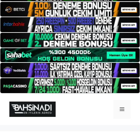
İçeriğe
atla
Menü