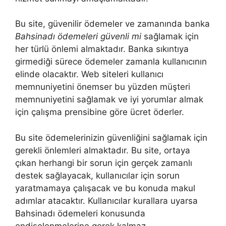
Bu site, güvenilir ödemeler ve zamanında banka
Bahsinadı ödemeleri güvenli mi
sağlamak için
her türlü önlemi almaktadır. Banka sıkıntıya
girmediği sürece ödemeler zamanla kullanıcının
elinde olacaktır. Web siteleri kullanıcı
memnuniyetini önemser bu yüzden müşteri
memnuniyetini sağlamak ve iyi yorumlar almak
için çalışma prensibine göre ücret öderler.
Bu site ödemelerinizin güvenliğini sağlamak için
gerekli önlemleri almaktadır. Bu site, ortaya
çıkan herhangi bir sorun için gerçek zamanlı
destek sağlayacak, kullanıcılar için sorun
yaratmamaya çalışacak ve bu konuda makul
adımlar atacaktır. Kullanıcılar kurallara uyarsa
Bahsinadı ödemeleri konusunda
endişelenmelerine gerek kalmaz.