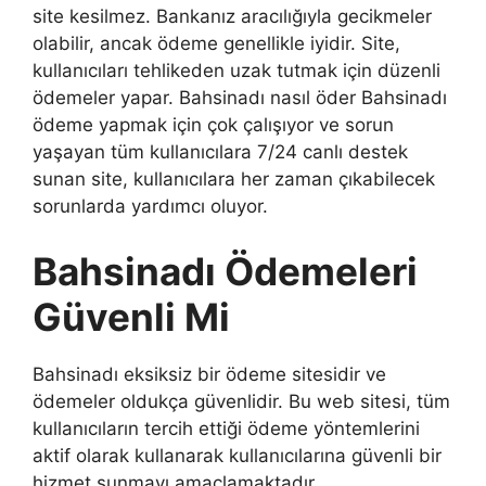
site kesilmez. Bankanız aracılığıyla gecikmeler
olabilir, ancak ödeme genellikle iyidir. Site,
kullanıcıları tehlikeden uzak tutmak için düzenli
ödemeler yapar. Bahsinadı nasıl öder Bahsinadı
ödeme yapmak için çok çalışıyor ve sorun
yaşayan tüm kullanıcılara 7/24 canlı destek
sunan site, kullanıcılara her zaman çıkabilecek
sorunlarda yardımcı oluyor.
Bahsinadı Ödemeleri
Güvenli Mi
Bahsinadı eksiksiz bir ödeme sitesidir ve
ödemeler oldukça güvenlidir. Bu web sitesi, tüm
kullanıcıların tercih ettiği ödeme yöntemlerini
aktif olarak kullanarak kullanıcılarına güvenli bir
hizmet sunmayı amaçlamaktadır.