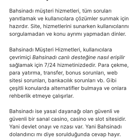
Bahsinadı müşteri hizmetleri, tüm soruları
yanıtlamak ve kullanıcılara çözümler sunmak için
hazırdır. Site, hizmetlerini sunarken kullanıcılarını
sorgulamadan ve konu ayrımı yapmadan dinler.
Bahsinadı Müşteri Hizmetleri, kullanıcılara
çevrimiçi
Bahsinadı canlı desteğine nasıl erişilir
sağlamak için 7/24 hizmetinizdedir. Para çekme,
para yatırma, transfer, bonus sorunları, web
sitesi sorunları, bankacılık sorunları vb. Gibi
çeşitli konularda alternatifler bulmaya ve onlara
rehberlik etmeye çalışırlar.
Bahsinadı ise yasal dayanağı olan güvenli ve
güvenli bir sanal casino, casino ve slot sitesidir.
Yani devlet onayı ve rızası var. Yani Bahsinadı
dolandırıcı mı diye sorulduğunda cevap hayır.