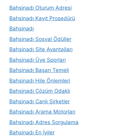
Bahsinadı Oturum Adresi
Bahsinadı Kayıt Prosedürü
Bahsinadı
Bahsinadı Sosyal Ödüller
Bahsinadı Site Avantajları
Bahsinadı Üye Sporları
Bahsinadı Başarı Temeli
Bahsinadı Hile Önlemleri
Bahsinadı Çözüm Odaklı
Bahsinadı Canlı Şirketler
Bahsinadı Arama Motorları
Bahsinadı Adres Sorgulama
Bahsinadı En İyiler