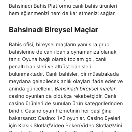
Bahsinadı Bahis Platformu canlı bahis ürünleri
hem eğlenmenizi hem de kar etmenizi sağlar.
Bahsinadı Bireysel Maçlar
Bahis ofisi, bireysel maçların yanı sıra grup
bahislerine de canlı bahis oynamanıza olanak
tanır. Oyuna bağlı olarak toplam gol, canlı
penaltı bahisleri ve alt/üst bahisleri
bulunmaktadır. Canlı bahisler, bir müsabakada
meydana gelebilecek anlık olayları ifade eder ve
anında güncellenir.
Bahsinadı bireysel maçlar
casino oyunları da oldukça rekabetçidir. Canlı
casino ürünleri de sunulan ürün kategorilerinden
biridir. Casino oyun hizmetinin her başlığına
bakarsanız: Casino: 1×2 oyunlar. Casino üyeleri
için Klasik Slotlar/Video Poker/Video Slotlar/Mini