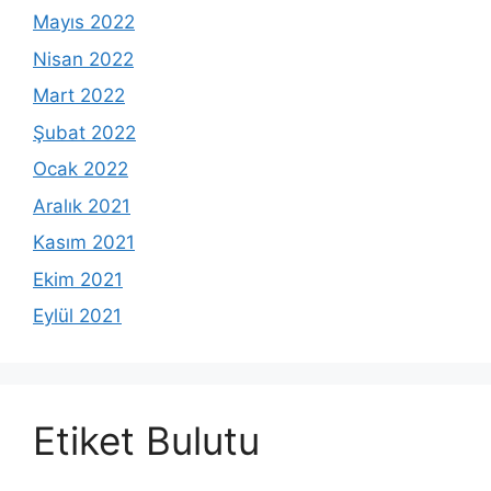
Mayıs 2022
Nisan 2022
Mart 2022
Şubat 2022
Ocak 2022
Aralık 2021
Kasım 2021
Ekim 2021
Eylül 2021
Etiket Bulutu