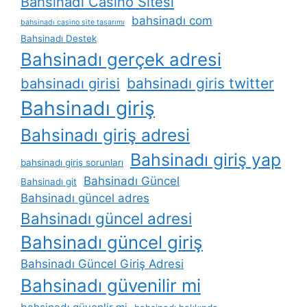
Bahsinadı Casino Sitesi
bahsinadı com
bahsinadı casino site tasarımı
Bahsinadı Destek
Bahsinadı gerçek adresi
bahsinadı girisi
bahsinadı giris twitter
Bahsinadı giriş
Bahsinadı giriş adresi
Bahsinadı giriş yap
bahsinadı giriş sorunları
Bahsinadı Güncel
Bahsinadı git
Bahsinadı güncel adres
Bahsinadı güncel adresi
Bahsinadı güncel giriş
Bahsinadı Güncel Giriş Adresi
Bahsinadı güvenilir mi