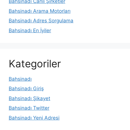
Bahsinadı Canlı Şirketler
Bahsinadı Arama Motorları
Bahsinadı Adres Sorgulama
Bahsinadı En İyiler
Kategoriler
Bahsinadı
Bahsinadı Giriş
Bahsinadı Şikayet
Bahsinadı Twitter
Bahsinadı Yeni Adresi