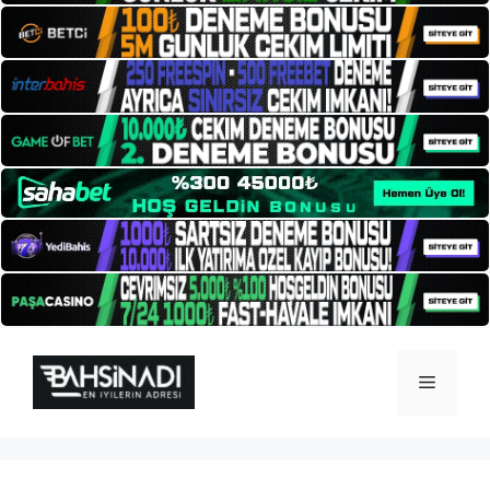
İçeriğe
atla
Menü