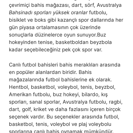
çevrimiçi bahis mağazası, dart, sörf, Avustralya
Bahsinadı sporları yüksek oranlar
futbolu,
bisiklet ve boks gibi kazançlı spor dallarında her
gün piyasa ortalamasının çok üzerinde
sonuçlarla düzinelerce oyun sunuyor.Buz
hokeyinden tenise, basketboldan beyzbola
kadar seçebileceğiniz pek çok spor var.
Canlı futbol bahisleri bahis meraklıları arasında
en popüler alanlardan biridir. Bahis
mağazalarında futbol bahislerine ek olarak.
Hentbol, ​​basketbol, ​​voleybol, tenis, beyzbol,
Amerikan futbolu, buz hokeyi, bilardo, kış
sporları, sanal sporlar, Avustralya futbolu, ragbi,
dart, golf, kriket ve daha fazlasını içeren birçok
seçenek vardır. Bu seçenekler arasında futbol, ​​
basketbol, ​​tenis, voleybol ve plaj voleybolu
sporlarına canlı bahis oynamak mümkündür.