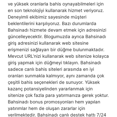
ve yüksek oranlarla bahis oynayabilmeleri için
en son teknolojiyi kullanarak hizmet veriyoruz.
Deneyimli ekibimiz sayesinde müşteri
beklentilerini karşılıyoruz. Bazı durumlarda
Bahsinadı hizmete devam etmek için adresinizi
güncelleyecektir. Blogumuzda ayrıca Bahsinadı
giriş adresinizi kullanarak web sitesine
erişmenizi sağlayan bir düğme bulunmaktadır.
Mevcut URL’nizi kullanarak web sitenize kolayca
giriş yapmak için düğmeyi tıklayın. Bahsinadı
sadece canlı bahis siteleri arasında en iyi
oranları sunmakla kalmıyor, aynı zamanda çok
çeşitli bahis seçenekleri de sunuyor. Yüksek
kazanç potansiyelinden yararlanmak için
sitenize çok fazla para yatırmanıza gerek yoktur.
Bahsinadı bonus promosyonları hem yapılan
yatırımlar hem de oluşan zararlar için
verilmektedir. Bahsinadı canlı destek hattı 7/24