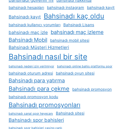
bahsinadı güvenlir mi
bahsinadı hakkında
bahsinadı hesapları
bahsinadı instagram
bahsinadı kayit
Bahsinadı kaç oldu
Bahsinadı kayıt
bahsinadı kullanıcı yorumları
Bahsinadı Lisans
bahsinadı maç izleme
bahsinadı maç izle
Bahsinadı Mobil
bahsinadı mobil sitesi
Bahsinadı Müşteri Hizmetleri
Bahsinadı nasıl bir site
bahsinadı neden i̇zin verilmiyor
bahsinadı online bahis platformu spor
bahsinadı oturum adresi
bahsinadı oyun sitesi
Bahsinadı para yatırma
Bahsinadı para çekme
bahsinadı promosyon
bahsinadı promosyon kodu
Bahsinadı promosyonları
Bahsinadı sitesi
bahsinadı sanal spor heyecanı
Bahsinadı spor bahisleri
bahsinadı spor bahisleri casino canlı