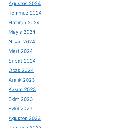
Ağustos 2024
Temmuz 2024
Haziran 2024
Mayıs 2024
Nisan 2024
Mart 2024
Şubat 2024
Ocak 2024
Aralık 2023
Kasım 2023
Ekim 2023
Eylül 2023
Ağustos 2023
Temmuz 2023