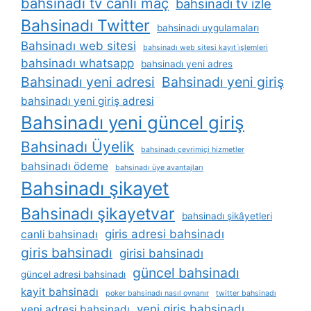
bahsinadı tv canli maç
bahsinadı tv izle
Bahsinadı Twitter
bahsinadı uygulamaları
Bahsinadı web sitesi
bahsinadı web sitesi kayıt i̇şlemleri
bahsinadı whatsapp
bahsinadı yeni adres
Bahsinadı yeni adresi
Bahsinadı yeni giriş
bahsinadı yeni giriş adresi
Bahsinadı yeni güncel giriş
Bahsinadı Üyelik
bahsinadı çevrimiçi hizmetler
bahsinadı ödeme
bahsinadı üye avantajları
Bahsinadı şikayet
Bahsinadı şikayetvar
bahsinadı şikâyetleri
giris adresi bahsinadı
canli bahsinadı
giris bahsinadı
girisi bahsinadı
güncel bahsinadı
güncel adresi bahsinadı
kayit bahsinadı
poker bahsinadı nasıl oynanır
twitter bahsinadı
yeni giris bahsinadı
yeni adresi bahsinadı