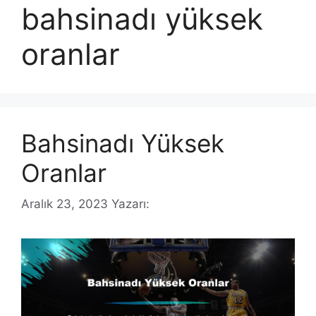
bahsinadı yüksek
oranlar
Bahsinadı Yüksek
Oranlar
Aralık 23, 2023
Yazarı: