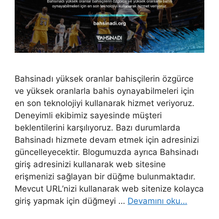
Bahsinadı yüksek oranlar bahisçilerin özgürce
ve yüksek oranlarla bahis oynayabilmeleri için
en son teknolojiyi kullanarak hizmet veriyoruz.
Deneyimli ekibimiz sayesinde müşteri
beklentilerini karşılıyoruz. Bazı durumlarda
Bahsinadı hizmete devam etmek için adresinizi
güncelleyecektir. Blogumuzda ayrıca Bahsinadı
giriş adresinizi kullanarak web sitesine
erişmenizi sağlayan bir düğme bulunmaktadır.
Mevcut URL’nizi kullanarak web sitenize kolayca
giriş yapmak için düğmeyi …
Devamını oku…