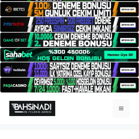
İçeriğe
atla
Menü