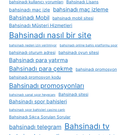
bahsinadı kullanıcı yorumları
Bahsinadı Lisans
bahsinadı maç izleme
bahsinadı maç izle
Bahsinadı Mobil
bahsinadı mobil sitesi
Bahsinadı Müşteri Hizmetleri
Bahsinadı nasıl bir site
bahsinadı neden i̇zin verilmiyor
bahsinadı online bahis platformu spor
bahsinadı oturum adresi
bahsinadı oyun sitesi
Bahsinadı para yatırma
Bahsinadı para çekme
bahsinadı promosyon
bahsinadı promosyon kodu
Bahsinadı promosyonları
Bahsinadı sitesi
bahsinadı sanal spor heyecanı
Bahsinadı spor bahisleri
bahsinadı spor bahisleri casino canlı
Bahsinadı Sıkça Sorulan Sorular
Bahsinadı tv
bahsinadı telegram