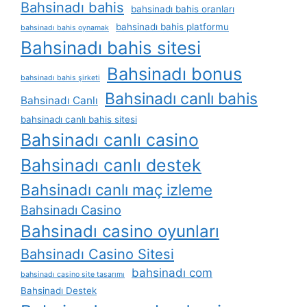
Bahsinadı bahis
bahsinadı bahis oranları
bahsinadı bahis platformu
bahsinadı bahis oynamak
Bahsinadı bahis sitesi
Bahsinadı bonus
bahsinadı bahis şirketi
Bahsinadı canlı bahis
Bahsinadı Canlı
bahsinadı canlı bahis sitesi
Bahsinadı canlı casino
Bahsinadı canlı destek
Bahsinadı canlı maç izleme
Bahsinadı Casino
Bahsinadı casino oyunları
Bahsinadı Casino Sitesi
bahsinadı com
bahsinadı casino site tasarımı
Bahsinadı Destek