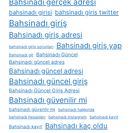
Bahsinadı gerçek adresi
bahsinadı girisi
bahsinadı giris twitter
Bahsinadı giriş
Bahsinadı giriş adresi
Bahsinadı giriş yap
bahsinadı giriş sorunları
Bahsinadı Güncel
Bahsinadı git
Bahsinadı güncel adres
Bahsinadı güncel adresi
Bahsinadı güncel giriş
Bahsinadı Güncel Giriş Adresi
Bahsinadı güvenilir mi
bahsinadı güvenlir mi
bahsinadı hakkında
bahsinadı hesapları
bahsinadı instagram
bahsinadı kayit
Bahsinadı kaç oldu
Bahsinadı kayıt