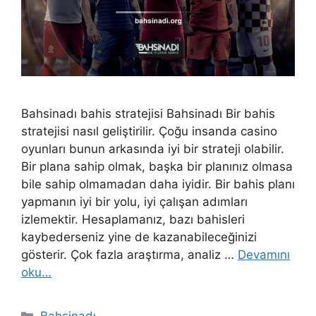
Bahsinadı bahis stratejisi Bahsinadı Bir bahis
stratejisi nasıl geliştirilir. Çoğu insanda casino
oyunları bunun arkasında iyi bir strateji olabilir.
Bir plana sahip olmak, başka bir planınız olmasa
bile sahip olmamadan daha iyidir. Bir bahis planı
yapmanın iyi bir yolu, iyi çalışan adımları
izlemektir. Hesaplamanız, bazı bahisleri
kaybederseniz yine de kazanabileceğinizi
gösterir. Çok fazla araştırma, analiz …
Devamını
oku…
Kategoriler