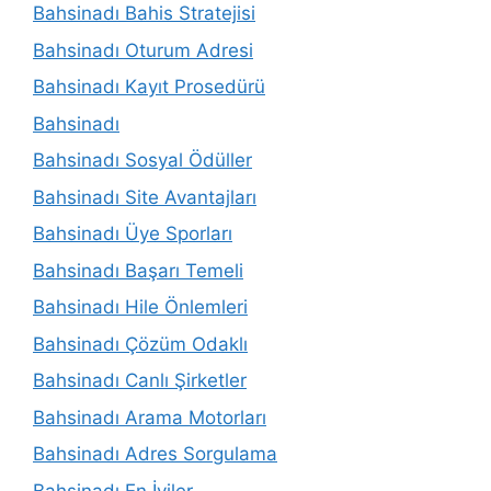
Bahsinadı Bahis Stratejisi
Bahsinadı Oturum Adresi
Bahsinadı Kayıt Prosedürü
Bahsinadı
Bahsinadı Sosyal Ödüller
Bahsinadı Site Avantajları
Bahsinadı Üye Sporları
Bahsinadı Başarı Temeli
Bahsinadı Hile Önlemleri
Bahsinadı Çözüm Odaklı
Bahsinadı Canlı Şirketler
Bahsinadı Arama Motorları
Bahsinadı Adres Sorgulama
Bahsinadı En İyiler