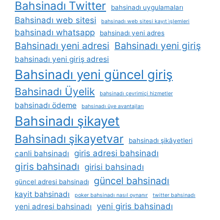
Bahsinadı Twitter
bahsinadı uygulamaları
Bahsinadı web sitesi
bahsinadı web sitesi kayıt i̇şlemleri
bahsinadı whatsapp
bahsinadı yeni adres
Bahsinadı yeni adresi
Bahsinadı yeni giriş
bahsinadı yeni giriş adresi
Bahsinadı yeni güncel giriş
Bahsinadı Üyelik
bahsinadı çevrimiçi hizmetler
bahsinadı ödeme
bahsinadı üye avantajları
Bahsinadı şikayet
Bahsinadı şikayetvar
bahsinadı şikâyetleri
giris adresi bahsinadı
canli bahsinadı
giris bahsinadı
girisi bahsinadı
güncel bahsinadı
güncel adresi bahsinadı
kayit bahsinadı
poker bahsinadı nasıl oynanır
twitter bahsinadı
yeni giris bahsinadı
yeni adresi bahsinadı