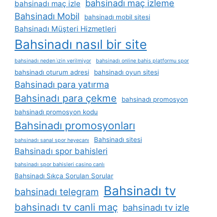
bahsinadı maç izleme
bahsinadı maç izle
Bahsinadı Mobil
bahsinadı mobil sitesi
Bahsinadı Müşteri Hizmetleri
Bahsinadı nasıl bir site
bahsinadı neden i̇zin verilmiyor
bahsinadı online bahis platformu spor
bahsinadı oturum adresi
bahsinadı oyun sitesi
Bahsinadı para yatırma
Bahsinadı para çekme
bahsinadı promosyon
bahsinadı promosyon kodu
Bahsinadı promosyonları
Bahsinadı sitesi
bahsinadı sanal spor heyecanı
Bahsinadı spor bahisleri
bahsinadı spor bahisleri casino canlı
Bahsinadı Sıkça Sorulan Sorular
Bahsinadı tv
bahsinadı telegram
bahsinadı tv canli maç
bahsinadı tv izle