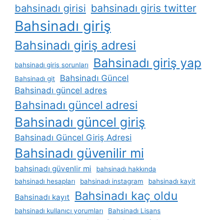
bahsinadı girisi
bahsinadı giris twitter
Bahsinadı giriş
Bahsinadı giriş adresi
Bahsinadı giriş yap
bahsinadı giriş sorunları
Bahsinadı Güncel
Bahsinadı git
Bahsinadı güncel adres
Bahsinadı güncel adresi
Bahsinadı güncel giriş
Bahsinadı Güncel Giriş Adresi
Bahsinadı güvenilir mi
bahsinadı güvenlir mi
bahsinadı hakkında
bahsinadı hesapları
bahsinadı instagram
bahsinadı kayit
Bahsinadı kaç oldu
Bahsinadı kayıt
bahsinadı kullanıcı yorumları
Bahsinadı Lisans