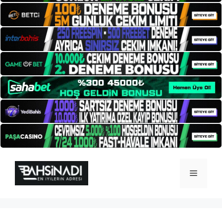
İçeriğe
atla
Menü