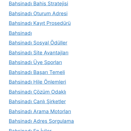
Bahsinadı Bahis Stratejisi
Bahsinadı Oturum Adresi
Bahsinadı Kayıt Prosedürü
Bahsinadı
Bahsinadı Sosyal Ödüller
Bahsinadı Site Avantajları
Bahsinadı Üye Sporları
Bahsinadı Başarı Temeli
Bahsinadı Hile Önlemleri
Bahsinadı Çözüm Odaklı
Bahsinadı Canlı Şirketler
Bahsinadı Arama Motorları
Bahsinadı Adres Sorgulama
Bahsinadı En İyiler