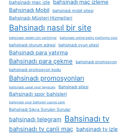
bahsinadı maç izleme
bahsinadı maç izle
Bahsinadı Mobil
bahsinadı mobil sitesi
Bahsinadı Müşteri Hizmetleri
Bahsinadı nasıl bir site
bahsinadı neden i̇zin verilmiyor
bahsinadı online bahis platformu spor
bahsinadı oturum adresi
bahsinadı oyun sitesi
Bahsinadı para yatırma
Bahsinadı para çekme
bahsinadı promosyon
bahsinadı promosyon kodu
Bahsinadı promosyonları
Bahsinadı sitesi
bahsinadı sanal spor heyecanı
Bahsinadı spor bahisleri
bahsinadı spor bahisleri casino canlı
Bahsinadı Sıkça Sorulan Sorular
Bahsinadı tv
bahsinadı telegram
bahsinadı tv canli maç
bahsinadı tv izle