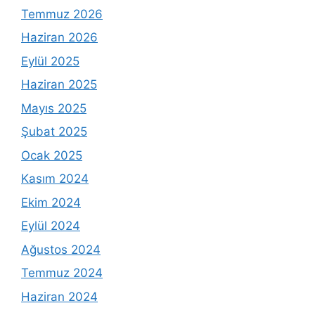
Temmuz 2026
Haziran 2026
Eylül 2025
Haziran 2025
Mayıs 2025
Şubat 2025
Ocak 2025
Kasım 2024
Ekim 2024
Eylül 2024
Ağustos 2024
Temmuz 2024
Haziran 2024