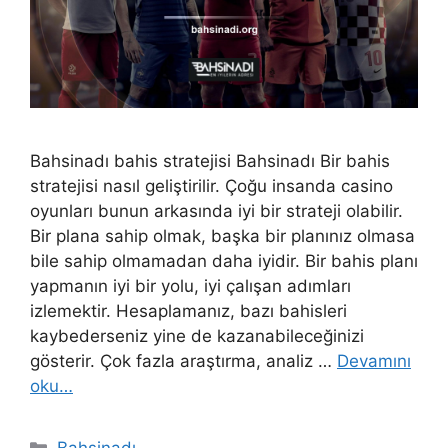
Bahsinadı bahis stratejisi Bahsinadı Bir bahis
stratejisi nasıl geliştirilir. Çoğu insanda casino
oyunları bunun arkasında iyi bir strateji olabilir.
Bir plana sahip olmak, başka bir planınız olmasa
bile sahip olmamadan daha iyidir. Bir bahis planı
yapmanın iyi bir yolu, iyi çalışan adımları
izlemektir. Hesaplamanız, bazı bahisleri
kaybederseniz yine de kazanabileceğinizi
gösterir. Çok fazla araştırma, analiz …
Devamını
oku…
Kategoriler