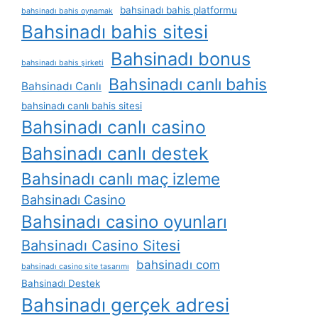
bahsinadı bahis platformu
bahsinadı bahis oynamak
Bahsinadı bahis sitesi
Bahsinadı bonus
bahsinadı bahis şirketi
Bahsinadı canlı bahis
Bahsinadı Canlı
bahsinadı canlı bahis sitesi
Bahsinadı canlı casino
Bahsinadı canlı destek
Bahsinadı canlı maç izleme
Bahsinadı Casino
Bahsinadı casino oyunları
Bahsinadı Casino Sitesi
bahsinadı com
bahsinadı casino site tasarımı
Bahsinadı Destek
Bahsinadı gerçek adresi