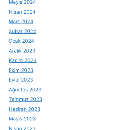
Mayıs 2024
Nisan 2024
Mart 2024
Şubat 2024
Ocak 2024
Aralık 2023
Kasım 2023
Ekim 2023
Eylül 2023
Ağustos 2023
Temmuz 2023
Haziran 2023
Mayıs 2023
Nisan 2023